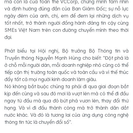
mà còn là của toàn thể VCCorp, chứng minh tầm nhìn 
và định hướng đúng đắn của Ban Giám Đốc; sự nỗ lực 
ngày đêm của anh, chị, em để đem lại những dịch vụ 
tốt nhất, trở thành người đồng hành đáng tin cậy cùng 
SMEs Việt Nam trên con đường chuyển mình theo thời 
đại.
Phát biểu tại Hội nghị, Bộ trưởng Bộ Thông tin và
Truyền thông Nguyễn Mạnh Hùng cho biết: "Đột phá là
ở chỗ mỗi người dân, mỗi doanh nghiệp nhỏ cũng có thể
tiếp cận thị trường toàn quốc và toàn cầu và vì thế thúc
đẩy tất cả mọi người kinh doanh làm giàu.
Nó không bắt buộc chúng ta phải đi qua giai đoạn bắt
kịp đến cùng và sau đó mơi là vượt lên mà có thể đi đầu
ngay từ đầu mà qua đó bứt phá vươn lên, thay đổi thứ
hạng. Và vì đi đầu thành công mà trở thành dãn dắt
nước khác. Và đó là tương lai của ứng dụng công nghệ
thông tin tức là chuyển đổi số".