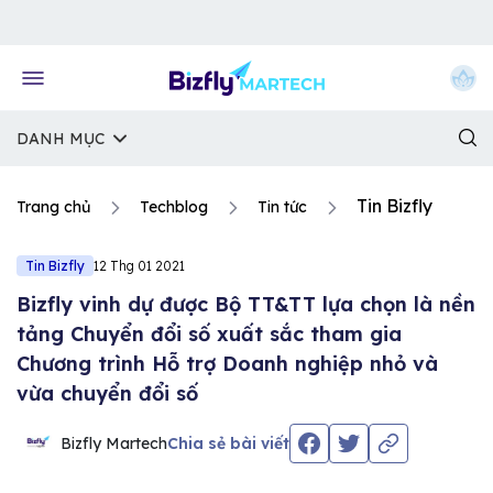
Về trang chủ Bizfly
DANH MỤC
Tin Bizfly
Trang chủ
Techblog
Tin tức
Tin Bizfly
12 Thg 01 2021
Bizfly vinh dự được Bộ TT&TT lựa chọn là nền
tảng Chuyển đổi số xuất sắc tham gia
Chương trình Hỗ trợ Doanh nghiệp nhỏ và
vừa chuyển đổi số
Bizfly Martech
Chia sẻ bài viết