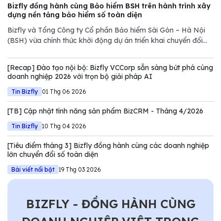
Bizfly đồng hành cùng Bảo hiểm BSH trên hành trình xây
dựng nền tảng bảo hiểm số toàn diện
Bizfly và Tổng Công ty Cổ phần Bảo hiểm Sài Gòn – Hà Nội
(BSH) vừa chính thức khởi động dự án triển khai chuyển đổi
số, đánh dấu bước hợp tác chiến lược đưa BSH chuyển từ mô
hình bán hàng truyền thống sang vận hành dựa trên dữ liệu
[Recap] Đào tạo nội bộ: Bizfly VCCorp sẵn sàng bứt phá cùng
doanh nghiệp 2026 với trọn bộ giải pháp AI
Tin Bizfly
01 Thg 06 2026
[TB] Cập nhật tính năng sản phẩm BizCRM - Tháng 4/2026
Tin Bizfly
10 Thg 04 2026
[Tiêu điểm tháng 3] Bizfly đồng hành cùng các doanh nghiệp
lớn chuyển đổi số toàn diện
Bài viết nổi bật
19 Thg 03 2026
BIZFLY - ĐỒNG HÀNH CÙNG