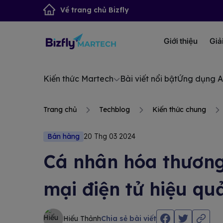
Về trang chủ Bizfly
Giới thiệu
Giả
Kiến thức Martech
Bài viết nổi bật
Ứng dụng A
Trang chủ
Techblog
Kiến thức chung
Bán hàng
20 Thg 03 2024
Cá nhân hóa thương
mại điện tử hiệu qu
Hiếu Thảnh
Chia sẻ bài viết