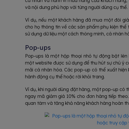
cá nhân và hành vi mua hàng của khách hàng, d
và nội dung phù hợp với từng người dùng cụ thể.
Ví dụ, nếu một khách hàng đã mua một đôi giày
cho họ thông tin về các sản phẩm phụ kiện thể 
sử dụng dữ liệu một cách thông minh, cá nhân hó
Pop-ups
Pop-ups là một hộp thoại nhỏ tự động bật lên 
một website được sử dụng để thu hút sự chú ý 
mãi cá nhân hóa. Các pop-up có thể xuất hiện 
hành động cụ thể hoặc rời khỏi trang.
Ví dụ, khi người dùng đặt hàng, một pop-up có 
ngay mã giảm giá 10% cho đơn hàng tiếp theo.
quan tâm và tăng khả năng khách hàng hoàn th