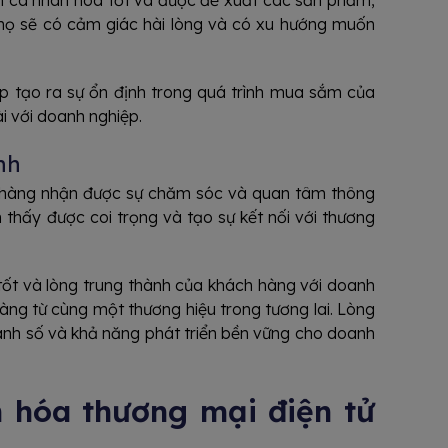
 cá nhân hóa tốt và được đề xuất các sản phẩm,
 họ sẽ có cảm giác hài lòng và có xu hướng muốn
úp tạo ra sự ổn định trong quá trình mua sắm của
i với doanh nghiệp.
nh
h hàng nhận được sự chăm sóc và quan tâm thông
hấy được coi trọng và tạo sự kết nối với thương
ốt và lòng trung thành của khách hàng với doanh
àng từ cùng một thương hiệu trong tương lai. Lòng
anh số và khả năng phát triển bền vững cho doanh
 hóa thương mại điện tử