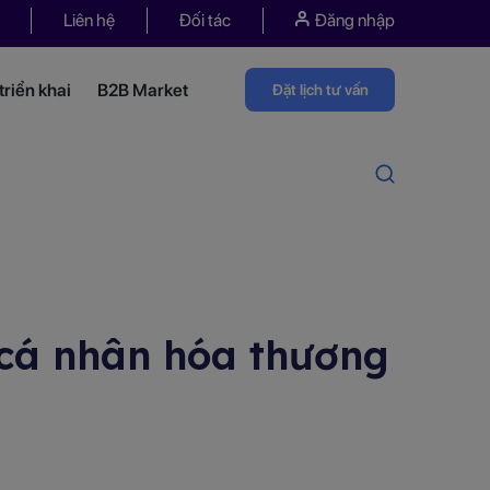
Liên hệ
Đối tác
Đăng nhập
riển khai
B2B Market
Đặt lịch tư vấn
 cá nhân hóa thương