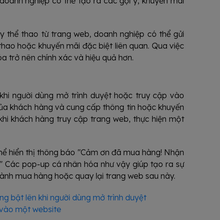
oanh nghiệp có thể tạo ra các gợi ý, khuyến mãi
 thể thao từ trang web, doanh nghiệp có thể gửi
thao hoặc khuyến mãi đặc biệt liên quan. Qua việc
a trở nên chính xác và hiệu quả hơn.
khi người dùng mở trình duyệt hoặc truy cập vào
của khách hàng và cung cấp thông tin hoặc khuyến
khi khách hàng truy cập trang web, thực hiện một
thể hiển thị thông báo "Cảm ơn đã mua hàng! Nhận
" Các pop-up cá nhân hóa như vậy giúp tạo ra sự
ành mua hàng hoặc quay lại trang web sau này.