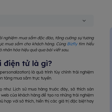
rải nghiệm mua sắm độc đáo, tăng cường sự tương
 lực mua sắm cho khách hàng. Cùng
Bizfly
tìm hiểu
á nhân hóa hiệu quả qua bài viết sau.
điện tử là gì?
sonalization) là quá trình tùy chỉnh trải nghiệm
ền tảng mua sắm trực tuyến.
ọ như: Lịch sử mua hàng trước đây, sở thích sản
t web của khách hàng để tạo ra những trải nghiệm
ợp với sở thích, hiển thị các giá trị đặc biệt hay