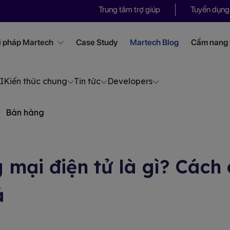
Trung tâm trợ giúp
Tuyển dụng
i pháp Martech
Case Study
Martech Blog
Cẩm nang t
I
Kiến thức chung
Tin tức
Developers
Bán hàng
 mại điện tử là gì? Cách
ả