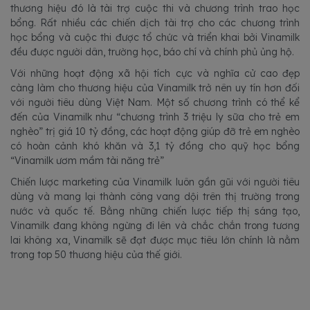
thương hiệu đó là tài trợ cuộc thi và chương trình trao học
bổng. Rất nhiều các chiến dịch tài trợ cho các chương trình
học bổng và cuộc thi được tổ chức và triển khai bởi Vinamilk
đều được người dân, trường học, báo chí và chính phủ ủng hộ.
Với những hoạt động xã hội tích cực và nghĩa cử cao đẹp
càng làm cho thương hiệu của Vinamilk trở nên uy tín hơn đối
với người tiêu dùng Việt Nam. Một số chương trình có thể kể
đến của Vinamilk như “chương trình 3 triệu ly sữa cho trẻ em
nghèo” trị giá 10 tỷ đồng, các hoạt động giúp đỡ trẻ em nghèo
có hoàn cảnh khó khăn và 3,1 tỷ đồng cho quỹ học bổng
“Vinamilk ươm mầm tài năng trẻ”
Chiến lược marketing của Vinamilk luôn gần gũi với người tiêu
dùng và mang lại thành công vang dội trên thị trường trong
nước và quốc tế. Bằng những chiến lược tiếp thị sáng tạo,
Vinamilk đang không ngừng đi lên và chắc chắn trong tương
lai không xa, Vinamilk sẽ đạt được mục tiêu lớn chính là nằm
trong top 50 thương hiệu của thế giới.