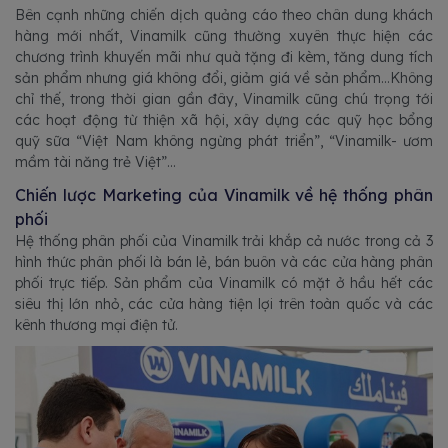
Bên cạnh những chiến dịch quảng cáo theo chân dung khách
hàng mới nhất, Vinamilk cũng thường xuyên thực hiện các
chương trình khuyến mãi như quà tặng đi kèm, tăng dung tích
sản phẩm nhưng giá không đổi, giảm giá về sản phẩm…Không
chỉ thế, trong thời gian gần đây, Vinamilk cũng chú trọng tới
các hoạt động từ thiện xã hội, xây dựng các quỹ học bổng
quỹ sữa “Việt Nam không ngừng phát triển”, “Vinamilk- ươm
mầm tài năng trẻ Việt”...
Chiến lược Marketing của Vinamilk về hệ thống phân
phối
Hệ thống phân phối của Vinamilk trải khắp cả nước trong cả 3
hình thức phân phối là bán lẻ, bán buôn và các cửa hàng phân
phối trực tiếp. Sản phẩm của Vinamilk có mặt ở hầu hết các
siêu thị lớn nhỏ, các cửa hàng tiện lợi trên toàn quốc và các
kênh thương mại điện tử.