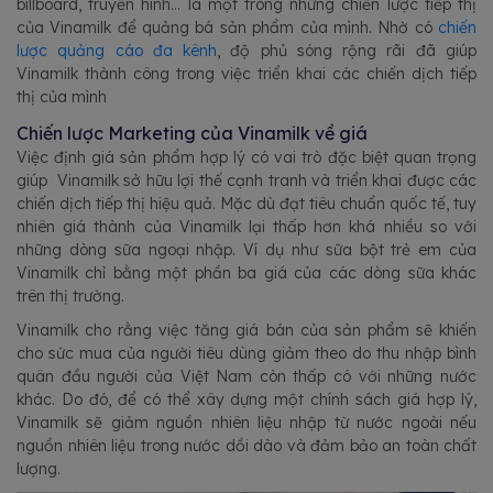
billboard, truyền hình… là một trong những chiến lược tiếp thị
của Vinamilk để quảng bá sản phẩm của mình. Nhờ có
chiến
lược quảng cáo đa kênh
, độ phủ sóng rộng rãi đã giúp
Vinamilk thành công trong việc triển khai các chiến dịch tiếp
thị của mình
Chiến lược Marketing của Vinamilk về giá
Việc định giá sản phẩm hợp lý có vai trò đặc biệt quan trọng
giúp Vinamilk sở hữu lợi thế cạnh tranh và triển khai được các
chiến dịch tiếp thị hiệu quả. Mặc dù đạt tiêu chuẩn quốc tế, tuy
nhiên giá thành của Vinamilk lại thấp hơn khá nhiều so với
những dòng sữa ngoại nhập. Ví dụ như sữa bột trẻ em của
Vinamilk chỉ bằng một phần ba giá của các dòng sữa khác
trên thị trường.
Vinamilk cho rằng việc tăng giá bán của sản phẩm sẽ khiến
cho sức mua của người tiêu dùng giảm theo do thu nhập bình
quân đầu người của Việt Nam còn thấp có với những nước
khác. Do đó, để có thể xây dựng một chính sách giá hợp lý,
Vinamilk sẽ giảm nguồn nhiên liệu nhập từ nước ngoài nếu
nguồn nhiên liệu trong nước dồi dào và đảm bảo an toàn chất
lượng.