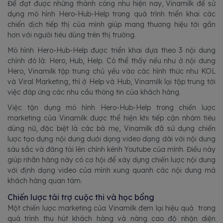
Để đạt được những thành công như hiện nay, Vinamilk để sử
dụng mô hình Hero-Hub-Help trong quá trình triển khai các
chiến dịch tiếp thị của mình giúp mang thương hiệu tới gần
hơn với người tiêu dùng trên thị trường.
Mô hình Hero-Hub-Help được triển khai dựa theo 3 nội dung
chính đó là: Hero, Hub, Help. Có thể thấy nếu như ở nội dung
Hero, Vinamilk tập trung chủ yếu vào các hình thức như KOL
và Viral Marketing, thì ở Help và Hub, Vinamilk lại tập trung tới
việc đáp ứng các nhu cầu thông tin của khách hàng.
Việc tận dụng mô hình Hero-Hub-Help trong chiến lược
marketing của Vinamilk được thể hiện khi tiếp cận nhóm tiêu
dùng nữ, đặc biệt là các bà mẹ, Vinamilk đã sử dụng chiến
lược tạo dựng nội dung dưới dạng video dạng dài với nội dung
sâu sắc và đăng tải lên chính kênh Youtube của mình. Điều này
giúp nhãn hàng này có cơ hội để xây dựng chiến lược nội dung
với định dạng video của mình xung quanh các nội dung mà
khách hàng quan tâm.
Chiến lược tài trợ cuộc thi và học bổng
Một chiến lược marketing của Vinamilk đem lại hiệu quả trong
quá trình thu hút khách hàng và nâng cao độ nhận diện