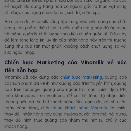
số đó phải kể tới sản phẩm sữa bột của Yoko, Organic…và các
kế hoạch đa dạng hàng hóa có nguồn gốc từ thực vật cũng
rất được chú trọng như sữa hạt, sinh tố, nước ép…
Bên cạnh đó, Vinamilk cũng tập trung vào việc nâng cao chất
lượng sản phẩm, điển hình là việc nhãn hàng này đã áp dụng
hệ thống quản lý chất lượng theo tiêu chuẩn quốc tế. Điều này
đã làm tăng lòng tin, uy tín của nhãn hàng này trên thị trường
cũng như xua tan một phần khoảng cách chất lượng so với
sữa ngoại nhập.
Chiến lược Marketing của Vinamilk về xúc
tiến hỗn hợp
Vinamilk đã xây dựng các
chiến lược marketing
, quảng cáo
các sản phẩm đa kênh như quảng cáo trên truyền hình, quảng
cáo trên fanpage, quảng cáo ngoài trời, các chiến dịch PR,
triển khai video trên youtube… để có thể tăng độ nhận diện
thương hiệu và thu hút khách hàng. Bên cạnh đó, với nhu cầu
ngày càng tăng,
chân dung khách hàng Vinamilk
có nhiều
thay đổi, nhãn hàng này cũng thường xuyên làm mới nội dung,
thay đổi hình thức quảng cáo nhằm thu hút sự chú ý của
khách hàng.