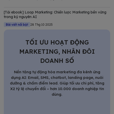
Tuy nhiên, nếu chỉ nhìn dưới góc độ kỹ thuật của NVIDIA,
chúng ta sẽ bỏ lỡ một bước ngoặt quan trọng trong quản trị
[Tải ebook] Loop Marketing: Chiến lược Marketing bền vững
Marketing.
trong kỷ nguyên AI
Bài viết nổi bật
28 Thg 10 2025
TỐI ƯU HOẠT ĐỘNG
MARKETING, NHÂN ĐÔI
DOANH SỐ
Nền tảng tự động hóa marketing đa kênh ứng
dụng AI: Email, SMS, chatbot, landing page, nuôi
dưỡng & chấm điểm lead. Giúp tối ưu chi phí, tăng
X2 tỷ lệ chuyển đổi – hơn 10.000 doanh nghiệp tin
dùng.