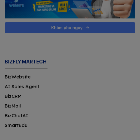
Khám phá ngay
BIZFLY MARTECH
BizWebsite
AI Sales Agent
BizCRM
BizMail
BizChatAI
SmartEdu