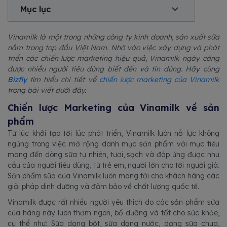
Mục lục
Vinamilk là một trong những công ty kinh doanh, sản xuất sữa
nằm trong top đầu Việt Nam. Nhờ vào việc xây dựng và phát
triển các chiến lược marketing hiệu quả, Vinamilk ngày càng
được nhiều người tiêu dùng biết đến và tin dùng. Hãy cùng
Bizfly
tìm hiểu chi tiết về
chiến lược marketing của Vinamilk
trong bài viết dưới đây.
Chiến lược Marketing của Vinamilk về sản
phẩm
Từ lúc khởi tạo tới lúc phát triển, Vinamilk luôn nỗ lực không
ngừng trong việc mở rộng danh mục sản phẩm với mục tiêu
mang đến dòng sữa tự nhiên, tươi, sạch và đáp ứng được nhu
cầu của người tiêu dùng, từ trẻ em, người lớn cho tới người già.
Sản phẩm sữa của Vinamilk luôn mang tới cho khách hàng các
giải pháp dinh dưỡng và đảm bảo về chất lượng quốc tế.
Vinamilk được rất nhiều người yêu thích do các sản phẩm sữa
của hàng này luôn thơm ngon, bổ dưỡng và tốt cho sức khỏe,
cụ thể như: Sữa dạng bột, sữa dạng nước, dạng sữa chua,