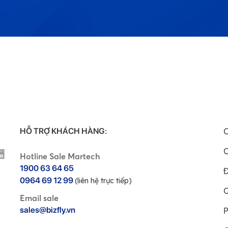
HỖ TRỢ KHÁCH HÀNG:
C
C
Hotline Sale Martech
1900 63 64 65
Đ
0964 69 12 99
(liên hệ trực tiếp)
Q
Email sale
sales@bizfly.vn
P