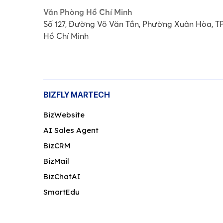
Văn Phòng Hồ Chí Minh
Số 127, Đường Võ Văn Tần, Phường Xuân Hòa, T
Hồ Chí Minh
BIZFLY MARTECH
BizWebsite
AI Sales Agent
BizCRM
BizMail
BizChatAI
SmartEdu