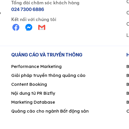
C
Tổng đài chăm sóc khách hàng
024 7300 6886
C
P
Kết nối với chúng tôi
C
L
QUẢNG CÁO VÀ TRUYỀN THÔNG
Performance Marketing
B
Giải pháp truyền thông quảng cáo
B
Content Booking
B
Nội dung từ PR Bizfly
B
Marketing Database
B
Quảng cáo cho ngành Bất động sản
C