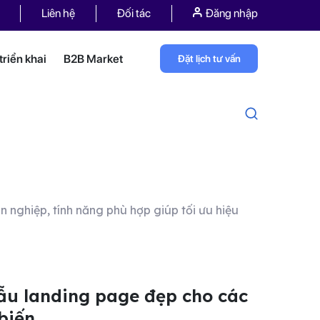
Liên hệ
Đối tác
Đăng nhập
riển khai
B2B Market
Đặt lịch tư vấn
yên nghiệp, tính năng phù hợp giúp tối ưu hiệu
u landing page đẹp cho các
biến