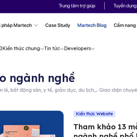
Trung tâm trợ giúp
Tuyển dụng
i pháp Martech
Case Study
Martech Blog
Cẩm nang t
I
Kiến thức chung
Tin tức
Developers
eo ngành nghề
n lẻ, bất động sản, y tế, giáo dục, du lịch,... Giao diện chu
Kiến thức Website
Tham khảo 13 mẫ
ngành nghề phổ 