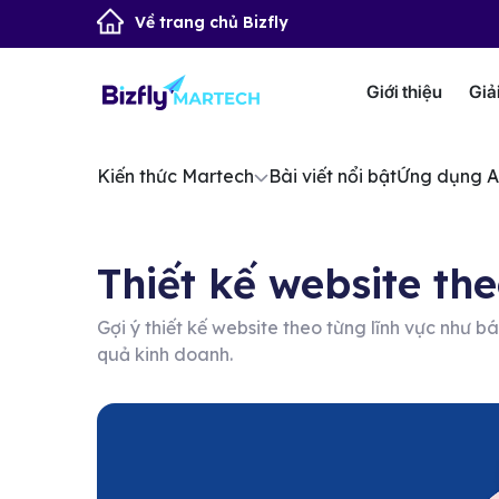
Về trang chủ Bizfly
Giới thiệu
Giả
Kiến thức Martech
Bài viết nổi bật
Ứng dụng A
Thiết kế website th
Gợi ý thiết kế website theo từng lĩnh vực như bá
quả kinh doanh.