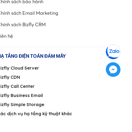
hính sách bảo hành
hính sách Email Marketing
hính sách Bizfly CRM
iên hệ
HẠ TẦNG ĐIỆN TOÁN ĐÁM MÂY
izfly Cloud Server
izfly CDN
izfly Call Center
izfly Business Email
izfly Simple Storage
ác dịch vụ hạ tầng kỹ thuật khác