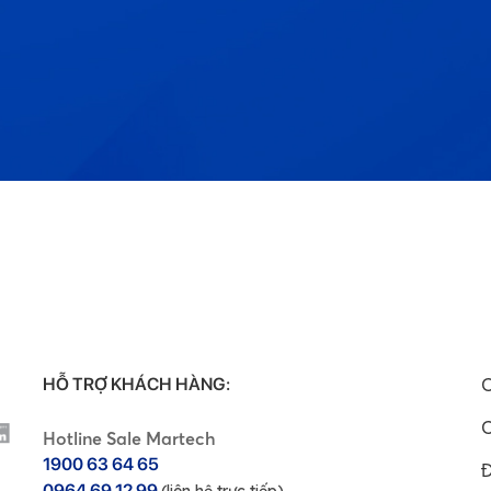
HỖ TRỢ KHÁCH HÀNG:
C
C
Hotline Sale Martech
1900 63 64 65
Đ
0964 69 12 99
(liên hệ trực tiếp)