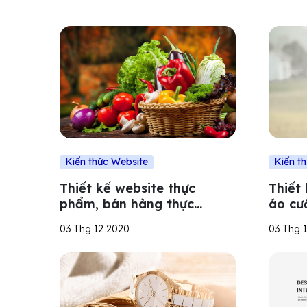
Kiến thức Website
Kiến t
Thiết kế website thực
Thiết
phẩm, bán hàng thực
áo cướ
phẩm, rau củ online
cưới 
03 Thg 12 2020
03 Thg 