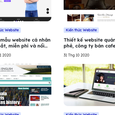
hức Website
Kiến thức Website
 mẫu website cá nhân
Thiết kế website quá
ắt, miễn phí và nổi
phê, công ty bán cafe
hất hiện nay
hút và ấn tượng
11 2020
31 Thg 10 2020
hức Website
Kiến thức Website