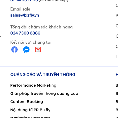
Q
Email sale
sales@bizfly.vn
P
C
Tổng đài chăm sóc khách hàng
024 7300 6886
C
P
Kết nối với chúng tôi
C
L
QUẢNG CÁO VÀ TRUYỀN THÔNG
Performance Marketing
B
Giải pháp truyền thông quảng cáo
B
Content Booking
B
Nội dung từ PR Bizfly
B
Marketing Database
B