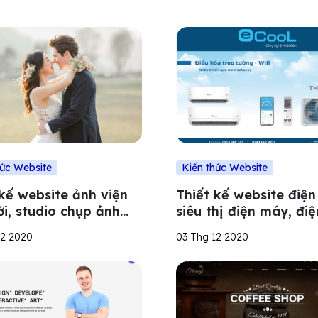
hức Website
Kiến thức Website
 kế website ảnh viện
Thiết kế website điệ
i, studio chụp ảnh
siêu thị điện máy, điệ
đẹp mắt, ấn tượng
điện lạnh
12 2020
03 Thg 12 2020