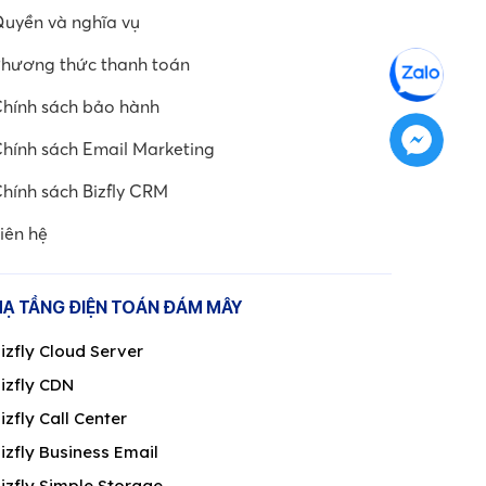
uyền và nghĩa vụ
hương thức thanh toán
hính sách bảo hành
hính sách Email Marketing
hính sách Bizfly CRM
iên hệ
HẠ TẦNG ĐIỆN TOÁN ĐÁM MÂY
izfly Cloud Server
izfly CDN
izfly Call Center
izfly Business Email
izfly Simple Storage