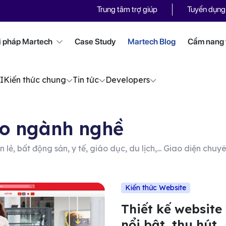
Trung tâm trợ giúp
Tuyển dụng
i pháp Martech
Case Study
Martech Blog
Cẩm nang t
I
Kiến thức chung
Tin tức
Developers
eo ngành nghề
n lẻ, bất động sản, y tế, giáo dục, du lịch,... Giao diện chu
Kiến thức Website
Thiết kế website
nổi bật, thu hút