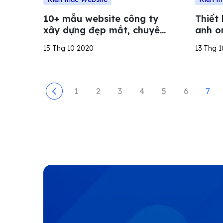
10+ mẫu website công ty
Thiết 
xây dựng đẹp mắt, chuyên
anh o
nghiệp nhất
ngữ
15 Thg 10 2020
13 Thg 
1
2
3
4
5
6
7