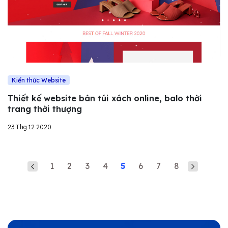
Kiến thức Website
Thiết kế website bán túi xách online, balo thời
trang thời thượng
23 Thg 12 2020
1
2
3
4
5
6
7
8