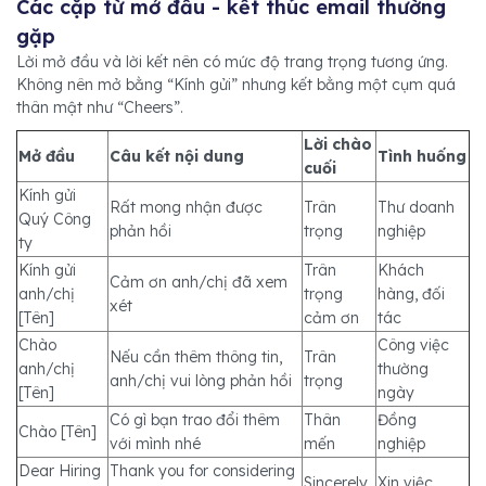
Các cặp từ mở đầu - kết thúc email thường
gặp
Lời mở đầu và lời kết nên có mức độ trang trọng tương ứng.
Không nên mở bằng “Kính gửi” nhưng kết bằng một cụm quá
thân mật như “Cheers”.
Lời chào
Mở đầu
Câu kết nội dung
Tình huống
cuối
Kính gửi
Rất mong nhận được
Trân
Thư doanh
Quý Công
phản hồi
trọng
nghiệp
ty
Kính gửi
Trân
Khách
Cảm ơn anh/chị đã xem
anh/chị
trọng
hàng, đối
xét
[Tên]
cảm ơn
tác
Chào
Công việc
Nếu cần thêm thông tin,
Trân
anh/chị
thường
anh/chị vui lòng phản hồi
trọng
[Tên]
ngày
Có gì bạn trao đổi thêm
Thân
Đồng
Chào [Tên]
với mình nhé
mến
nghiệp
Dear Hiring
Thank you for considering
Sincerely
Xin việc