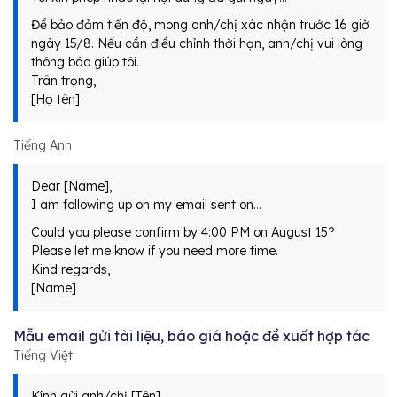
Để bảo đảm tiến độ, mong anh/chị xác nhận trước 16 giờ
ngày 15/8. Nếu cần điều chỉnh thời hạn, anh/chị vui lòng
thông báo giúp tôi.
Trân trọng,
[Họ tên]
Tiếng Anh
Dear [Name],
I am following up on my email sent on…
Could you please confirm by 4:00 PM on August 15?
Please let me know if you need more time.
Kind regards,
[Name]
Mẫu email gửi tài liệu, báo giá hoặc đề xuất hợp tác
Tiếng Việt
Kính gửi anh/chị [Tên],