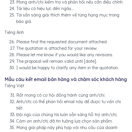
Mong anh/chị kiểm tra và phản hồi nếu cần điều chỉnh.
Tài liệu có hiệu lực đến ngày…
Tôi sẵn sàng giải thích thêm về từng hạng mục trong
báo giá.
Tiếng Anh
Please find the requested document attached.
The quotation is attached for your review.
Please let me know if you would like any revisions.
The proposal will remain valid until [date].
I would be happy to clarify any item in the quotation.
Mẫu câu kết email bán hàng và chăm sóc khách hàng
Tiếng Việt
Rất mong có cơ hội đồng hành cùng anh/chị.
Anh/chị có thể phản hồi email này để được tư vấn chi
tiết.
Đội ngũ của chúng tôi luôn sẵn sàng hỗ trợ anh/chị.
Cảm ơn anh/chị đã tin tưởng lựa chọn sản phẩm.
Mong giải pháp này phù hợp với nhu cầu của doanh