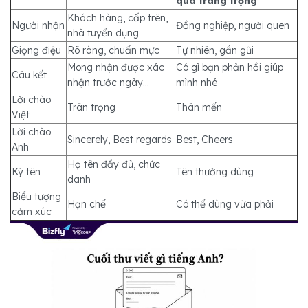
quá trang trọng
Khách hàng, cấp trên,
Người nhận
Đồng nghiệp, người quen
nhà tuyển dụng
Giọng điệu
Rõ ràng, chuẩn mực
Tự nhiên, gần gũi
Mong nhận được xác
Có gì bạn phản hồi giúp
Câu kết
nhận trước ngày…
mình nhé
Lời chào
Trân trọng
Thân mến
Việt
Lời chào
Sincerely, Best regards
Best, Cheers
Anh
Họ tên đầy đủ, chức
Ký tên
Tên thường dùng
danh
Biểu tượng
Hạn chế
Có thể dùng vừa phải
cảm xúc