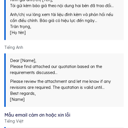
Tôi gửi kèm báo giá theo nội dung hai bên đã trao đổi…
Anh/chị vui lòng xem tài liệu đính kèm và phản hồi nếu
cần điều chỉnh. Báo giá có hiệu lực đến ngày…
Trân trọng,
[Họ tên]
Tiếng Anh
Dear [Name],
Please find attached our quotation based on the
requirements discussed…
Please review the attachment and let me know if any
revisions are required. The quotation is valid until…
Best regards,
[Name]
Mẫu email cảm ơn hoặc xin lỗi
Tiếng Việt