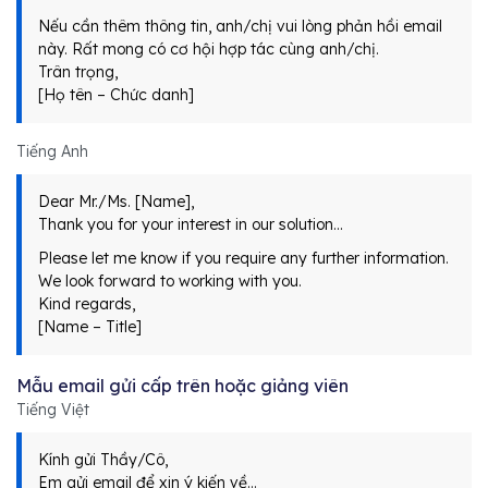
Nếu cần thêm thông tin, anh/chị vui lòng phản hồi email
này. Rất mong có cơ hội hợp tác cùng anh/chị.
Trân trọng,
[Họ tên – Chức danh]
Tiếng Anh
Dear Mr./Ms. [Name],
Thank you for your interest in our solution…
Please let me know if you require any further information.
We look forward to working with you.
Kind regards,
[Name – Title]
Mẫu email gửi cấp trên hoặc giảng viên
Tiếng Việt
Kính gửi Thầy/Cô,
Em gửi email để xin ý kiến về…