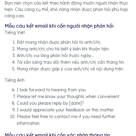
Bạn nên chọn câu kết theo hành động muốn người nhận thực
hiện. Câu càng cụ thể, khả năng nhận được phản hồi phù hợp
càng cao.
Mẫu câu kết email khi cần người nhận phản hồi
Tiếng Việt
Rất mong nhận được phản hồi từ anh/chị.
Mong anh/chị cho tôi biết ý kiến khi thuận tiện.
Anh/chị vui lòng phản hồi trước ngày…
Tôi sẵn sàng trao đổi thêm nếu anh/chị cần thông tin.
Mong nhận được góp ý của anh/chị về nội dung trên.
Tiếng Anh
I look forward to hearing from you.
Please let me know your thoughts when convenient.
Could you please reply by [date]?
I would appreciate your feedback on this matter.
Please feel free to contact me if you need further
information.
Mẫu câu kết email khi cần xác nhận thông tin