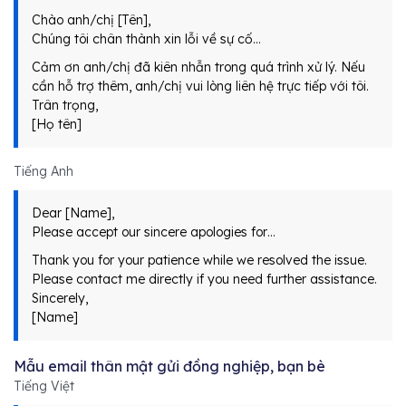
Chào anh/chị [Tên],
Chúng tôi chân thành xin lỗi về sự cố…
Cảm ơn anh/chị đã kiên nhẫn trong quá trình xử lý. Nếu
cần hỗ trợ thêm, anh/chị vui lòng liên hệ trực tiếp với tôi.
Trân trọng,
[Họ tên]
Tiếng Anh
Dear [Name],
Please accept our sincere apologies for…
Thank you for your patience while we resolved the issue.
Please contact me directly if you need further assistance.
Sincerely,
[Name]
Mẫu email thân mật gửi đồng nghiệp, bạn bè
Tiếng Việt