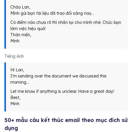
Chào Lan,
Mình gửi bạn tài liệu đã trao đổi sáng nay…
Có điểm nào chưa rõ thì nhắn lại cho mình nhé. Chúc bạn
làm việc hiệu quả!
Thân mến,
Minh
Tiếng Anh
Hi Lan,
I’m sending over the document we discussed this
morning…
Let me know if anything is unclear. Have a great day!
Best,
Minh
50+ mẫu câu kết thúc email theo mục đích sử
dụng