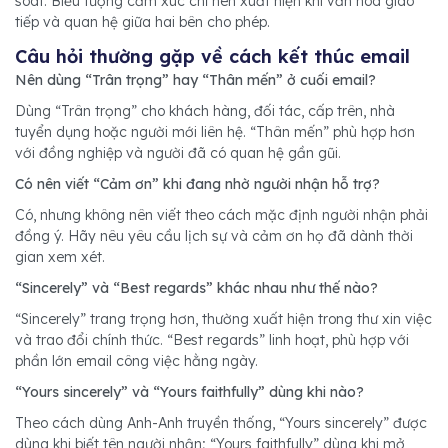
soát. Biểu tượng cảm xúc chỉ nên xuất hiện khi văn hóa giao
tiếp và quan hệ giữa hai bên cho phép.
Câu hỏi thường gặp về cách kết thúc email
Nên dùng “Trân trọng” hay “Thân mến” ở cuối email?
Dùng “Trân trọng” cho khách hàng, đối tác, cấp trên, nhà
tuyển dụng hoặc người mới liên hệ. “Thân mến” phù hợp hơn
với đồng nghiệp và người đã có quan hệ gần gũi.
Có nên viết “Cảm ơn” khi đang nhờ người nhận hỗ trợ?
Có, nhưng không nên viết theo cách mặc định người nhận phải
đồng ý. Hãy nêu yêu cầu lịch sự và cảm ơn họ đã dành thời
gian xem xét.
“Sincerely” và “Best regards” khác nhau như thế nào?
“Sincerely” trang trọng hơn, thường xuất hiện trong thư xin việc
và trao đổi chính thức. “Best regards” linh hoạt, phù hợp với
phần lớn email công việc hằng ngày.
“Yours sincerely” và “Yours faithfully” dùng khi nào?
Theo cách dùng Anh-Anh truyền thống, “Yours sincerely” được
dùng khi biết tên người nhận; “Yours faithfully” dùng khi mở