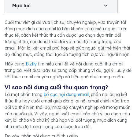
Mục lục
Cuối thư viết gì để vừa lịch sự, chuyên nghiệp, vừa truyền tải
đúng mục đích của email là băn khoăn của nhiều người. Trên
thực tế, cách kết thúc thư cần được lựa chọn dựa trên đối
tượng nhận, nội dung trao đổi và mức độ trang trọng của
email. Một lời kết email phù hợp sẽ giúp người gửi thể hiện thái
độ đúng mực, đồng thời tạo ấn tượng tích cực với người nhận.
Hãy cùng
Bizfly
tìm hiểu chi tiết về nội dung cuối thư email
trong bài viết dưới đây sẽ cung cấp những ví dụ, gợi ý, lưu ý để
kết thúc email chuyên nghiệp và hiệu quả như mong muốn.
Vì sao nội dung cuối thư quan trọng?
Là một phần trong
bố cục nội dung email
, phần nội dung kết
thúc thư hay cuối email giúp đóng lại nội email chính vừa trao
đổi và thể hiện thái độ, mức độ chuyên nghiệp và mong muốn
của người gửi. Vì vậy, người viết email cần chú ý lựa chọn câu
kết, lời chào và chữ ký phù hợp với đối tượng, mục đích cũng
như mức độ trang trọng của cuộc trao đổi.
Do vậy, phần nội dung cuối thư giúp: