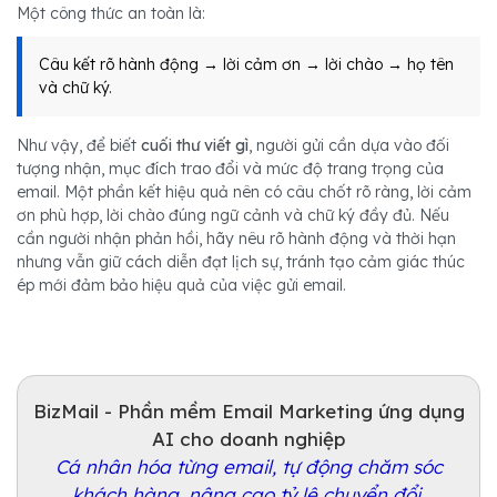
Một công thức an toàn là:
Câu kết rõ hành động → lời cảm ơn → lời chào → họ tên
và chữ ký.
Như vậy, để biết
cuối thư viết gì
, người gửi cần dựa vào đối
tượng nhận, mục đích trao đổi và mức độ trang trọng của
email. Một phần kết hiệu quả nên có câu chốt rõ ràng, lời cảm
ơn phù hợp, lời chào đúng ngữ cảnh và chữ ký đầy đủ. Nếu
cần người nhận phản hồi, hãy nêu rõ hành động và thời hạn
nhưng vẫn giữ cách diễn đạt lịch sự, tránh tạo cảm giác thúc
ép mới đảm bảo hiệu quả của việc gửi email.
BizMail - Phần mềm Email Marketing ứng dụng
AI cho doanh nghiệp
Cá nhân hóa từng email, tự động chăm sóc
khách hàng, nâng cao tỷ lệ chuyển đổi.