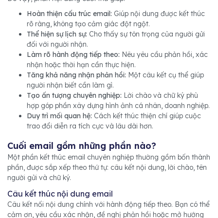
Hoàn thiện cấu trúc email:
Giúp nội dung được kết thúc
rõ ràng, không tạo cảm giác đột ngột.
Thể hiện sự lịch sự:
Cho thấy sự tôn trọng của người gửi
đối với người nhận.
Làm rõ hành động tiếp theo:
Nêu yêu cầu phản hồi, xác
nhận hoặc thời hạn cần thực hiện.
Tăng khả năng nhận phản hồi:
Một câu kết cụ thể giúp
người nhận biết cần làm gì.
Tạo ấn tượng chuyên nghiệp:
Lời chào và chữ ký phù
hợp góp phần xây dựng hình ảnh cá nhân, doanh nghiệp.
Duy trì mối quan hệ:
Cách kết thúc thiện chí giúp cuộc
trao đổi diễn ra tích cực và lâu dài hơn.
Cuối email gồm những phần nào?
Một phần kết thúc email chuyên nghiệp thường gồm bốn thành
phần, được sắp xếp theo thứ tự: câu kết nội dung, lời chào, tên
người gửi và chữ ký.
Câu kết thúc nội dung email
Câu kết nối nội dung chính với hành động tiếp theo. Bạn có thể
cảm ơn, yêu cầu xác nhận, đề nghị phản hồi hoặc mở hướng