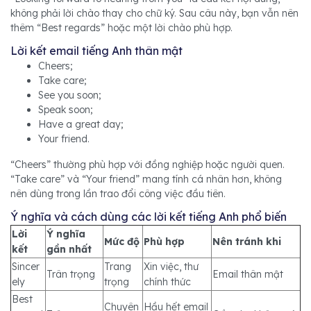
không phải lời chào thay cho chữ ký. Sau câu này, bạn vẫn nên
thêm “Best regards” hoặc một lời chào phù hợp.
Lời kết email tiếng Anh thân mật
Cheers;
Take care;
See you soon;
Speak soon;
Have a great day;
Your friend.
“Cheers” thường phù hợp với đồng nghiệp hoặc người quen.
“Take care” và “Your friend” mang tính cá nhân hơn, không
nên dùng trong lần trao đổi công việc đầu tiên.
Ý nghĩa và cách dùng các lời kết tiếng Anh phổ biến
Lời
Ý nghĩa
Mức độ
Phù hợp
Nên tránh khi
kết
gần nhất
Sincer
Trang
Xin việc, thư
Trân trọng
Email thân mật
ely
trọng
chính thức
Best
Chuyên
Hầu hết email