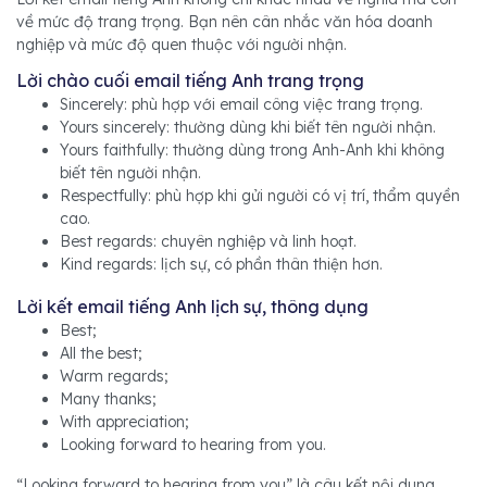
về mức độ trang trọng. Bạn nên cân nhắc văn hóa doanh
nghiệp và mức độ quen thuộc với người nhận.
Lời chào cuối email tiếng Anh trang trọng
Sincerely: phù hợp với email công việc trang trọng.
Yours sincerely: thường dùng khi biết tên người nhận.
Yours faithfully: thường dùng trong Anh-Anh khi không
biết tên người nhận.
Respectfully: phù hợp khi gửi người có vị trí, thẩm quyền
cao.
Best regards: chuyên nghiệp và linh hoạt.
Kind regards: lịch sự, có phần thân thiện hơn.
Lời kết email tiếng Anh lịch sự, thông dụng
Best;
All the best;
Warm regards;
Many thanks;
With appreciation;
Looking forward to hearing from you.
“Looking forward to hearing from you” là câu kết nội dung,