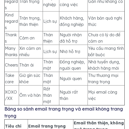
regard
Trân trọng
Gần như không có
nghiệp
công việc
s
Kind
Trân trọng,
Khách hàng,
Văn bản quá nghi
regard
Lịch sự
thân thiện
đồng nghiệp
thức
s
Thank
Thân
Người nhận
Chưa có lý do để
Cảm ơn
s
thiện
đã hỗ trợ
cảm ơn
Many
Xin cảm ơn
Yêu cầu mang tính
Lịch sự
Nhờ hỗ trợ
thanks
nhiều
bắt buộc
Thân
Đồng nghiệp,
Nhà tuyển dụng,
Cheers
Thân ái
mật
người quen
khách hàng mới
Take
Giữ gìn sức
Thân
Thư thương mại
Người quen
care
khỏe
mật
trang trọng
Rất
XOXO
Người rất
Mọi email công
Ôm và hôn
thân
/XX
thân
việc
mật
Bảng so sánh email trang trọng và email không trang
trọng
Email thân thiện, không
Tiêu chí
Email trang trọng