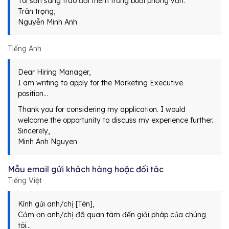
Tôi sẵn sàng trao đổi thêm trong buổi phỏng vấn.
Trân trọng,
Nguyễn Minh Anh
Tiếng Anh
Dear Hiring Manager,
I am writing to apply for the Marketing Executive
position…
Thank you for considering my application. I would
welcome the opportunity to discuss my experience further.
Sincerely,
Minh Anh Nguyen
Mẫu email gửi khách hàng hoặc đối tác
Tiếng Việt
Kính gửi anh/chị [Tên],
Cảm ơn anh/chị đã quan tâm đến giải pháp của chúng
tôi…