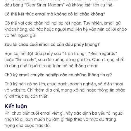
đầu bằng “Dear Sir or Madam” và không biết tên cụ thể.
Có thể kết thúc email mà không có lời chào không?
Có thể với các phản hồi nội bộ rất ngắn. Tuy nhiên, email gửi
khách hàng, đối tác hoặc người mới liên hệ vẫn nên có lời chào
và tên người gửi.
Sau lời chào cuối email có cần dấu phẩy không?
Bạn có thể đặt dấu phẩy sau “Trân trọng”, “Best regards”
hoặc “Sincerely”, sau đó xuống dòng ghi tên. Quan trọng nhất
là dùng nhất quán trong toàn bộ hệ thống email.
Chữ ký email chuyên nghiệp cần có những thông tin gì?
Chữ ký nên có họ tên, chức danh, doanh nghiệp, số điện thoại
và website. Chỉ thêm địa chỉ, mạng xã hội hoặc thông tin pháp
lý khi thực sự cần thiết.
Kết luận
Khi chưa biết cuối email viết gì, hãy xác định ba yếu tố: người
nhận là ai, bạn muốn họ làm gì tiếp theo và mức độ trang
trọng của cuộc trao đổi.