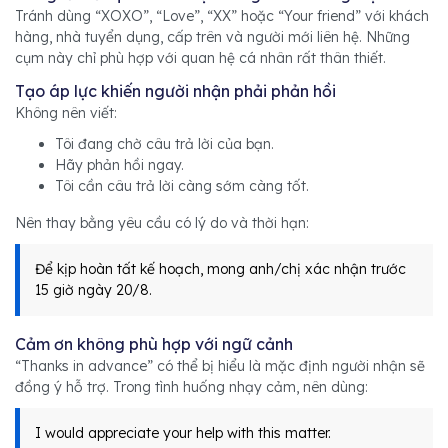
Tránh dùng “XOXO”, “Love”, “XX” hoặc “Your friend” với khách
hàng, nhà tuyển dụng, cấp trên và người mới liên hệ. Những
cụm này chỉ phù hợp với quan hệ cá nhân rất thân thiết.
Tạo áp lực khiến người nhận phải phản hồi
Không nên viết:
Tôi đang chờ câu trả lời của bạn.
Hãy phản hồi ngay.
Tôi cần câu trả lời càng sớm càng tốt.
Nên thay bằng yêu cầu có lý do và thời hạn:
Để kịp hoàn tất kế hoạch, mong anh/chị xác nhận trước
15 giờ ngày 20/8.
Cảm ơn không phù hợp với ngữ cảnh
“Thanks in advance” có thể bị hiểu là mặc định người nhận sẽ
đồng ý hỗ trợ. Trong tình huống nhạy cảm, nên dùng:
I would appreciate your help with this matter.