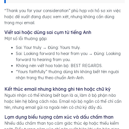
“Thank you for your consideration” phù hợp với hồ sơ xin việc
hoặc đề xuất đang được xem xét, nhưng không cần dùng
trong mọi email.
Viết sai hoặc dùng sai cụm từ tiếng Anh
Một số lỗi thường gặp:
Sai: Your truly → Đúng: Yours truly.
Sai: Looking forward to hear from you → Đúng: Looking
forward to hearing from you.
Không nên viết hoa toàn bộ: BEST REGARDS.
“Yours faithfully” thường dùng khi không biết tên người
nhận trong thư theo chuẩn Anh-Anh.
Kết thúc email nhưng không ghi tên hoặc chữ ký
Người nhận có thể không biết bạn là ai, làm ở bộ phận nào
hoặc liên hệ bằng cách nào. Email nội bộ ngắn có thể chỉ cần
tên, nhưng email gửi ra ngoài nên có chữ ký đầy đủ.
Lạm dụng biểu tượng cảm xúc và dấu chấm than
Nhiều dấu chấm than tạo cảm giác thúc ép hoặc thiếu kiểm