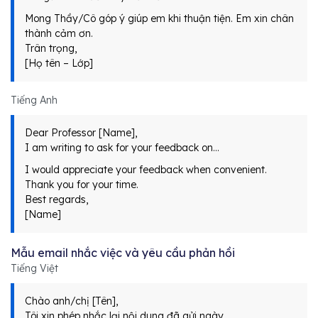
Mong Thầy/Cô góp ý giúp em khi thuận tiện. Em xin chân
thành cảm ơn.
Trân trọng,
[Họ tên – Lớp]
Tiếng Anh
Dear Professor [Name],
I am writing to ask for your feedback on…
I would appreciate your feedback when convenient.
Thank you for your time.
Best regards,
[Name]
Mẫu email nhắc việc và yêu cầu phản hồi
Tiếng Việt
Chào anh/chị [Tên],
Tôi xin phép nhắc lại nội dung đã gửi ngày…