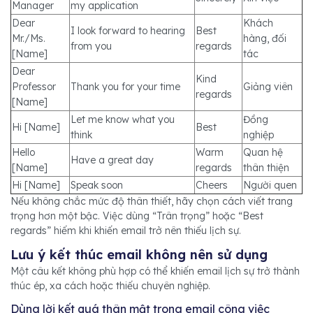
Manager
my application
Dear
Khách
I look forward to hearing
Best
Mr./Ms.
hàng, đối
from you
regards
[Name]
tác
Dear
Kind
Professor
Thank you for your time
Giảng viên
regards
[Name]
Let me know what you
Đồng
Hi [Name]
Best
think
nghiệp
Hello
Warm
Quan hệ
Have a great day
[Name]
regards
thân thiện
Hi [Name]
Speak soon
Cheers
Người quen
Nếu không chắc mức độ thân thiết, hãy chọn cách viết trang
trọng hơn một bậc. Việc dùng “Trân trọng” hoặc “Best
regards” hiếm khi khiến email trở nên thiếu lịch sự.
Lưu ý kết thúc email không nên sử dụng
Một câu kết không phù hợp có thể khiến email lịch sự trở thành
thúc ép, xa cách hoặc thiếu chuyên nghiệp.
Dùng lời kết quá thân mật trong email công việc