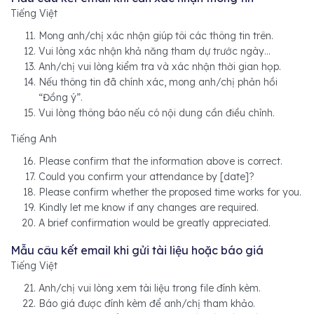
Tiếng Việt
Mong anh/chị xác nhận giúp tôi các thông tin trên.
Vui lòng xác nhận khả năng tham dự trước ngày…
Anh/chị vui lòng kiểm tra và xác nhận thời gian họp.
Nếu thông tin đã chính xác, mong anh/chị phản hồi
“Đồng ý”.
Vui lòng thông báo nếu có nội dung cần điều chỉnh.
Tiếng Anh
Please confirm that the information above is correct.
Could you confirm your attendance by [date]?
Please confirm whether the proposed time works for you.
Kindly let me know if any changes are required.
A brief confirmation would be greatly appreciated.
Mẫu câu kết email khi gửi tài liệu hoặc báo giá
Tiếng Việt
Anh/chị vui lòng xem tài liệu trong file đính kèm.
Báo giá được đính kèm để anh/chị tham khảo.