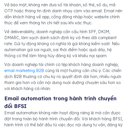
Về bảo mật, không nên đưa số tài khoản, số thẻ, số dư, mã
OTP hoặc thông tin định danh nhạy cảm vào email. Email nên
dẫn khách hàng về app, cổng đăng nhập hoặc website chính
thức để xem thông tin chi tiết sau khi xác thực.
Về deliverability, doanh nghiệp cần cấu hình SPF, DKIM,
DMARC, làm sạch danh sách định kỳ và theo dõi complaint
rate. Gửi tự động không có nghĩa là gửi không kiểm soát. Nếu
automation gửi sai người, sai thời điểm hoặc quá dày, hệ
thống có thể làm tăng hủy đăng ký và khiếu nại spam.
Với doanh nghiệp tài chính có tệp khách hàng doanh nghiệp,
email marketing B2B
cũng là một hướng cần chú ý. Các chiến
dịch B2B thường có chu kỳ ra quyết định dài hơn, nhiều người
tham gia hơn và cần nội dung nuôi dưỡng chuyên sâu hơn so
với khách hàng cá nhân.
Email automation trong hành trình chuyển
đổi BFSI
Email automation không nên hoạt động riêng lẻ mà cần được
đặt trong toàn bộ hành trình chuyển đổi. Với khách hàng BFSI,
hành trình có thể bắt đầu từ việc đọc nội dung tư vấn, đăng ký