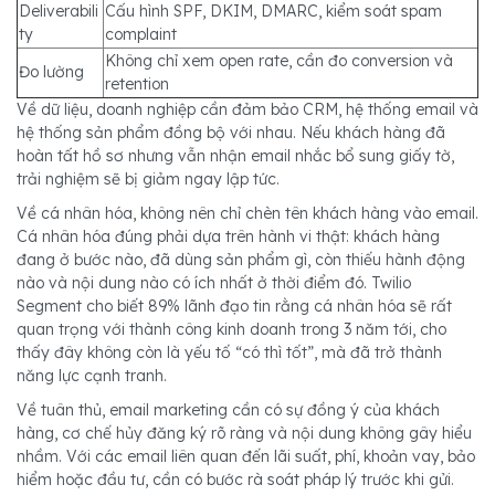
Deliverabili
Cấu hình SPF, DKIM, DMARC, kiểm soát spam
ty
complaint
Không chỉ xem open rate, cần đo conversion và
Đo lường
retention
Về dữ liệu, doanh nghiệp cần đảm bảo CRM, hệ thống email và
hệ thống sản phẩm đồng bộ với nhau. Nếu khách hàng đã
hoàn tất hồ sơ nhưng vẫn nhận email nhắc bổ sung giấy tờ,
trải nghiệm sẽ bị giảm ngay lập tức.
Về cá nhân hóa, không nên chỉ chèn tên khách hàng vào email.
Cá nhân hóa đúng phải dựa trên hành vi thật: khách hàng
đang ở bước nào, đã dùng sản phẩm gì, còn thiếu hành động
nào và nội dung nào có ích nhất ở thời điểm đó. Twilio
Segment cho biết 89% lãnh đạo tin rằng cá nhân hóa sẽ rất
quan trọng với thành công kinh doanh trong 3 năm tới, cho
thấy đây không còn là yếu tố “có thì tốt”, mà đã trở thành
năng lực cạnh tranh.
Về tuân thủ, email marketing cần có sự đồng ý của khách
hàng, cơ chế hủy đăng ký rõ ràng và nội dung không gây hiểu
nhầm. Với các email liên quan đến lãi suất, phí, khoản vay, bảo
hiểm hoặc đầu tư, cần có bước rà soát pháp lý trước khi gửi.