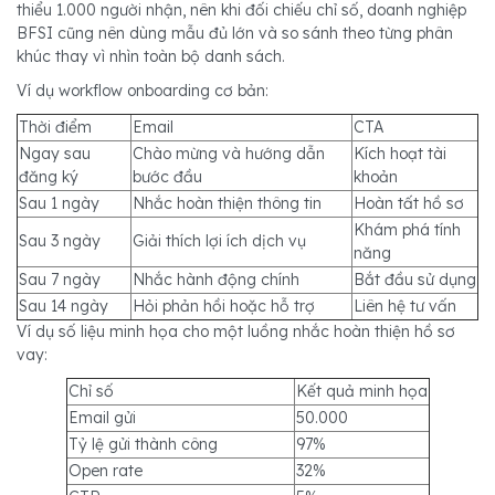
thiểu 1.000 người nhận, nên khi đối chiếu chỉ số, doanh nghiệp
BFSI cũng nên dùng mẫu đủ lớn và so sánh theo từng phân
khúc thay vì nhìn toàn bộ danh sách.
Ví dụ workflow onboarding cơ bản:
Thời điểm
Email
CTA
Ngay sau
Chào mừng và hướng dẫn
Kích hoạt tài
đăng ký
bước đầu
khoản
Sau 1 ngày
Nhắc hoàn thiện thông tin
Hoàn tất hồ sơ
Khám phá tính
Sau 3 ngày
Giải thích lợi ích dịch vụ
năng
Sau 7 ngày
Nhắc hành động chính
Bắt đầu sử dụng
Sau 14 ngày
Hỏi phản hồi hoặc hỗ trợ
Liên hệ tư vấn
Ví dụ số liệu minh họa cho một luồng nhắc hoàn thiện hồ sơ
vay:
Chỉ số
Kết quả minh họa
Email gửi
50.000
Tỷ lệ gửi thành công
97%
Open rate
32%