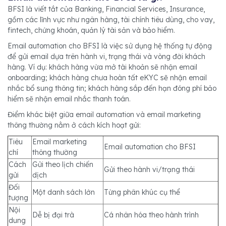
BFSI là viết tắt của Banking, Financial Services, Insurance,
gồm các lĩnh vực như ngân hàng, tài chính tiêu dùng, cho vay,
fintech, chứng khoán, quản lý tài sản và bảo hiểm.
Email automation cho BFSI là việc sử dụng hệ thống tự động
để gửi email dựa trên hành vi, trạng thái và vòng đời khách
hàng. Ví dụ: khách hàng vừa mở tài khoản sẽ nhận email
onboarding; khách hàng chưa hoàn tất eKYC sẽ nhận email
nhắc bổ sung thông tin; khách hàng sắp đến hạn đóng phí bảo
hiểm sẽ nhận email nhắc thanh toán.
Điểm khác biệt giữa email automation và email marketing
thông thường nằm ở cách kích hoạt gửi:
Tiêu
Email marketing
Email automation cho BFSI
chí
thông thường
Cách
Gửi theo lịch chiến
Gửi theo hành vi/trạng thái
gửi
dịch
Đối
Một danh sách lớn
Từng phân khúc cụ thể
tượng
Nội
Dễ bị đại trà
Cá nhân hóa theo hành trình
dung