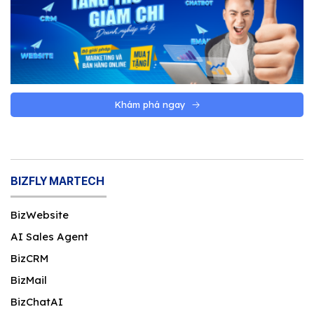
Khám phá ngay
BIZFLY MARTECH
BizWebsite
AI Sales Agent
BizCRM
BizMail
BizChatAI