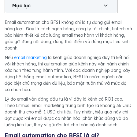
Mục lục
Email automation cho BFSI không chỉ là tự động gửi email
hàng loạt. Đây là cách ngân hàng, công ty tài chính, fintech và
bảo hiểm thiết kế các luồng email theo hành vi khách hàng,
giúp gửi đúng nội dung, đúng thời điểm và đúng mục tiêu kinh
doanh.
Nếu
email marketing
là kênh giúp doanh nghiệp duy trì kết nối
với khách hàng, thì automation giúp kênh này vận hành chính
xác hơn theo từng hành trình. Với các doanh nghiệp đang xây
dựng hệ thống email automation, BFSI là nhóm ngành cần
đặc biệt chú trọng đến dữ liệu, bảo mật, tuân thủ và mức độ
cá nhân hóa.
Lý do email vẫn đáng đầu tư là vì đây là kênh có ROI cao.
Theo Litmus, email marketing trung bình tạo ra khoảng 36 USD
doanh thu cho mỗi 1 USD chi tiêu. Tuy nhiên, hiệu quả này chỉ
đạt được khi email được cá nhân hóa, phân khúc đúng và đo
lường liên tục, thay vì gửi đại trà cho toàn bộ danh sách.
Email automation cho BFSI là gì?