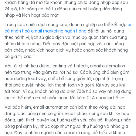
khách hàng đã mở tài khoản nhưng chưa đăng nhập app sau
24 giờ, hệ thống có thể tự động gửi email hướng dẫn đăng
nhập và kích hoạt bảo mật.
Trong các chiến dịch nâng cao, doanh nghiệp có thể kết hợp
ai
cá nhân hoá email marketing ngân hàng
để tối ưu nội dung
theo hành vi, lịch sử giao dịch và mức độ quan tâm của từng
nhóm khách hàng. Điều này đặc biệt phù hợp với các luồng
bán chéo, nhắc kích hoạt dịch vụ hoặc chăm sóc khách hàng
có giá trị cao.
Với tài chính tiêu dùng, lending và fintech, email automation
nên tập trung vào giảm rơi rớt hồ sơ. Các luồng phổ biến gồm
nuôi dưỡng lead vay, nhắc bổ sung giấy tờ, cập nhật trạng
thái phê duyệt, nhắc lịch thanh toán và gợi ý tái vay sau khi
tất toán. Ví dụ, khách hàng đã điền 70% hồ sơ vay nhưng dừng
lại có thể nhận email nhắc hoàn tất kèm CTA quay lại hồ sơ.
Với bảo hiểm, email automation cần bám theo vòng đời hợp
đồng. Các luồng nên có gồm email chào mừng sau khi ký hợp
đồng, giải thích quyền lợi, hướng dẫn yêu cầu bồi thường, nhắc
đóng phí định kỳ, nhắc cập nhật người thụ hưởng và nhắc gia
hạn. Đây là nhóm ngành cần email rõ ràng, dễ hiểu vì khách