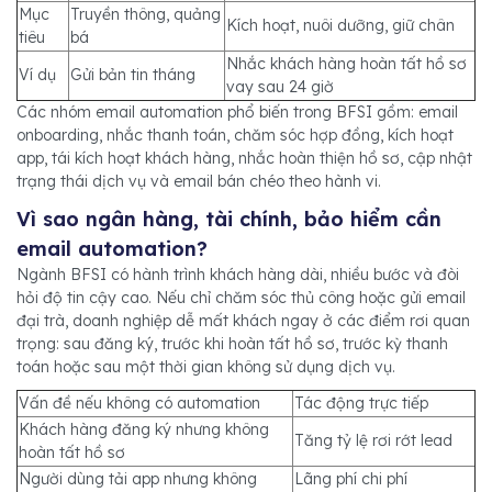
Mục
Truyền thông, quảng
Kích hoạt, nuôi dưỡng, giữ chân
tiêu
bá
Nhắc khách hàng hoàn tất hồ sơ
Ví dụ
Gửi bản tin tháng
vay sau 24 giờ
Các nhóm email automation phổ biến trong BFSI gồm: email
onboarding, nhắc thanh toán, chăm sóc hợp đồng, kích hoạt
app, tái kích hoạt khách hàng, nhắc hoàn thiện hồ sơ, cập nhật
trạng thái dịch vụ và email bán chéo theo hành vi.
Vì sao ngân hàng, tài chính, bảo hiểm cần
email automation?
Ngành BFSI có hành trình khách hàng dài, nhiều bước và đòi
hỏi độ tin cậy cao. Nếu chỉ chăm sóc thủ công hoặc gửi email
đại trà, doanh nghiệp dễ mất khách ngay ở các điểm rơi quan
trọng: sau đăng ký, trước khi hoàn tất hồ sơ, trước kỳ thanh
toán hoặc sau một thời gian không sử dụng dịch vụ.
Vấn đề nếu không có automation
Tác động trực tiếp
Khách hàng đăng ký nhưng không
Tăng tỷ lệ rơi rớt lead
hoàn tất hồ sơ
Người dùng tải app nhưng không
Lãng phí chi phí