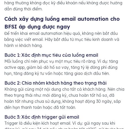
hàng thường không đọc kỹ điều khoản nếu không được hướng
dẫn đúng thời điểm.
Cách xây dựng luồng email automation cho
BFSI áp dụng được ngay
Để triển khai email automation hiệu quả, không nên bắt đầu
bằng việc viết email. Hãy bắt đầu từ mục tiêu kinh doanh và
hành vi khách hàng.
Bước 1: Xác định mục tiêu của luồng email
Mỗi luồng chỉ nên phục vụ một mục tiêu rõ ràng. Ví dụ: tăng
active app, giảm bỏ dở hồ sơ vay, tăng tỷ lệ đóng phí đúng
hạn, tăng đăng ký tư vấn hoặc tăng giao dịch đầu tiên.
Bước 2: Chia nhóm khách hàng theo trạng thái
Không gửi cùng một nội dung cho tất cả khách hàng. Nên chia
theo trạng thái như: mới đăng ký, chưa hoàn tất hồ sơ, đã
hoàn tất nhưng chưa sử dụng, không hoạt động 30 ngày, sắp
đến hạn thanh toán hoặc đã tất toán.
Bước 3: Xác định trigger gửi email
Trigger là điều kiện kích hoạt email. Ví dụ: gửi ngay sau khi