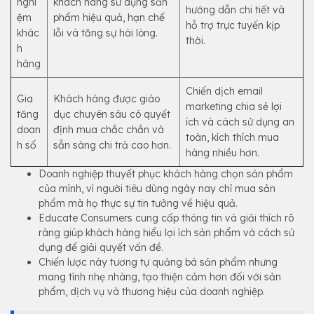
nghi
khách hàng sử dụng sản
hướng dẫn chi tiết và
ệm
phẩm hiệu quả, hạn chế
hỗ trợ trực tuyến kịp
khác
lỗi và tăng sự hài lòng.
thời.
h
hàng
Chiến dịch email
Gia
Khách hàng được giáo
marketing chia sẻ lợi
tăng
dục chuyên sâu có quyết
ích và cách sử dụng an
doan
định mua chắc chắn và
toàn, kích thích mua
h số
sẵn sàng chi trả cao hơn.
hàng nhiều hơn.
Doanh nghiệp thuyết phục khách hàng chọn sản phẩm
của mình, vì người tiêu dùng ngày nay chỉ mua sản
phẩm mà họ thực sự tin tưởng về hiệu quả.
Educate Consumers cung cấp thông tin và giải thích rõ
ràng giúp khách hàng hiểu lợi ích sản phẩm và cách sử
dụng để giải quyết vấn đề.
Chiến lược này tương tự quảng bá sản phẩm nhưng
mang tính nhẹ nhàng, tạo thiện cảm hơn đối với sản
phẩm, dịch vụ và thương hiệu của doanh nghiệp.