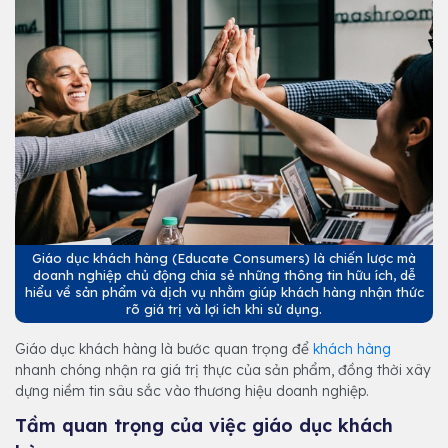
Giáo dục khách hàng (Educate Consumers) là chiến lược mà
doanh nghiệp chủ động chia sẻ những thông tin hữu ích, dễ
hiểu về sản phẩm và dịch vụ nhằm giúp khách hàng nhận thức
rõ giá trị và lợi ích khi sử dụng.
Giáo dục khách hàng là bước quan trọng để
khách hàng
nhanh chóng nhận ra giá trị thực của sản phẩm, đồng thời xây
dựng niềm tin sâu sắc vào thương hiệu doanh nghiệp.
Tầm quan trọng của việc giáo dục khách