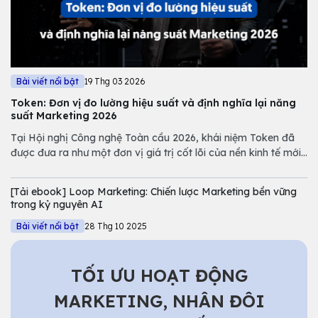
Bài viết nổi bật
19 Thg 03 2026
Token: Đơn vị đo lường hiệu suất và định nghĩa lại năng
suất Marketing 2026
Tại Hội nghị Công nghệ Toàn cầu 2026, khái niệm Token đã
được đưa ra như một đơn vị giá trị cốt lõi của nền kinh tế mới.
Tuy nhiên, nếu chỉ nhìn dưới góc độ kỹ thuật của NVIDIA,
chúng ta sẽ bỏ lỡ một bước ngoặt quan trọng trong quản trị
[Tải ebook] Loop Marketing: Chiến lược Marketing bền vững
Marketing.
trong kỷ nguyên AI
Bài viết nổi bật
28 Thg 10 2025
TỐI ƯU HOẠT ĐỘNG
MARKETING, NHÂN ĐÔI