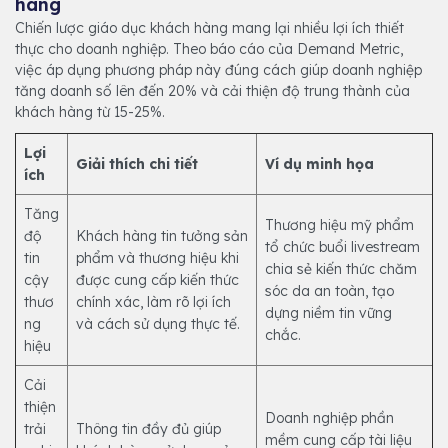
hàng
Chiến lược giáo dục khách hàng mang lại nhiều lợi ích thiết
thực cho doanh nghiệp. Theo báo cáo của Demand Metric,
việc áp dụng phương pháp này đúng cách giúp doanh nghiệp
tăng doanh số lên đến 20% và cải thiện độ trung thành của
khách hàng từ 15-25%.
Lợi
Giải thích chi tiết
Ví dụ minh họa
ích
Tăng
Thương hiệu mỹ phẩm
độ
Khách hàng tin tưởng sản
tổ chức buổi livestream
tin
phẩm và thương hiệu khi
chia sẻ kiến thức chăm
cậy
được cung cấp kiến thức
sóc da an toàn, tạo
thươ
chính xác, làm rõ lợi ích
dựng niềm tin vững
ng
và cách sử dụng thực tế.
chắc.
hiệu
Cải
thiện
Doanh nghiệp phần
trải
Thông tin đầy đủ giúp
mềm cung cấp tài liệu