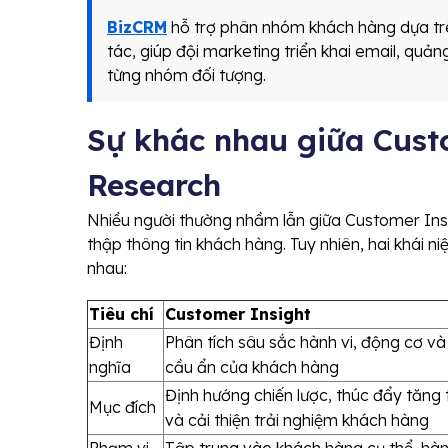
BizCRM
hỗ trợ phân nhóm khách hàng dựa trên
tác, giúp đội marketing triển khai email, quả
từng nhóm đối tượng.
Sự khác nhau giữa Cust
Research
Nhiều người thường nhầm lẫn giữa Customer Insi
thập thông tin khách hàng. Tuy nhiên, hai khái 
nhau:
Tiêu chí
Customer Insight
Định
Phân tích sâu sắc hành vi, động cơ và
nghĩa
cầu ẩn của khách hàng
Định hướng chiến lược, thúc đẩy tăng
Mục đích
và cải thiện trải nghiệm khách hàng
Phạm vi
Tập trung vào khách hàng cụ thể, hàn