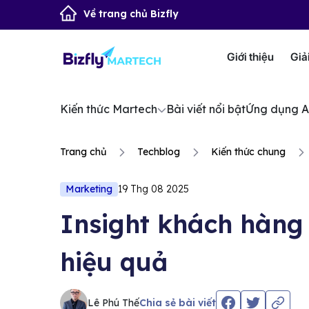
Về trang chủ Bizfly
Giới thiệu
Giả
Kiến thức Martech
Bài viết nổi bật
Ứng dụng A
Trang chủ
Techblog
Kiến thức chung
Marketing
19 Thg 08 2025
Insight khách hàng 
hiệu quả
Lê Phú Thế
Chia sẻ bài viết