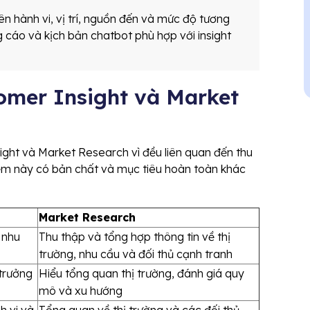
 hành vi, vị trí, nguồn đến và mức độ tương
ng cáo và kịch bản chatbot phù hợp với insight
omer Insight và Market
ght và Market Research vì đều liên quan đến thu
niệm này có bản chất và mục tiêu hoàn toàn khác
Market Research
 nhu
Thu thập và tổng hợp thông tin về thị
trường, nhu cầu và đối thủ cạnh tranh
 trưởng
Hiểu tổng quan thị trường, đánh giá quy
mô và xu hướng
h vi và
Tổng quan về thị trường và các đối thủ