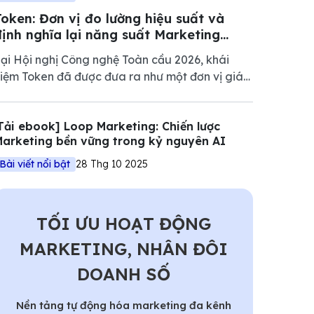
Token: Đơn vị đo lường hiệu suất và
định nghĩa lại năng suất Marketing
2026
ại Hội nghị Công nghệ Toàn cầu 2026, khái
iệm Token đã được đưa ra như một đơn vị giá
rị cốt lõi của nền kinh tế mới. Tuy nhiên, nếu chỉ
hìn dưới góc độ kỹ thuật của NVIDIA, chúng
Tải ebook] Loop Marketing: Chiến lược
a sẽ bỏ lỡ một bước ngoặt quan trọng trong
arketing bền vững trong kỷ nguyên AI
uản trị Marketing.
Bài viết nổi bật
28 Thg 10 2025
TỐI ƯU HOẠT ĐỘNG
MARKETING, NHÂN ĐÔI
DOANH SỐ
Nền tảng tự động hóa marketing đa kênh