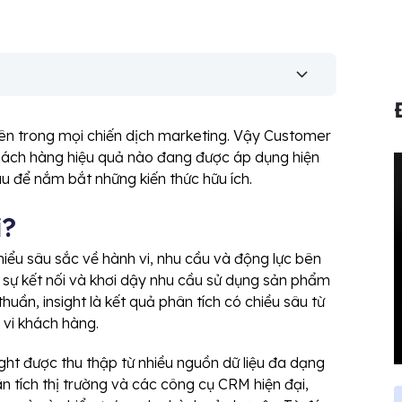
tiên trong mọi chiến dịch marketing. Vậy Customer
t khách hàng hiệu quả nào đang được áp dụng hiện
u để nắm bắt những kiến thức hữu ích.
ì?
u hiểu sâu sắc về hành vi, nhu cầu và động lực bên
 sự kết nối và khơi dậy nhu cầu sử dụng sản phẩm
thuần, insight là kết quả phân tích có chiều sâu từ
 vi khách hàng.
ght được thu thập từ nhiều nguồn dữ liệu đa dạng
n tích thị trường và các công cụ CRM hiện đại,