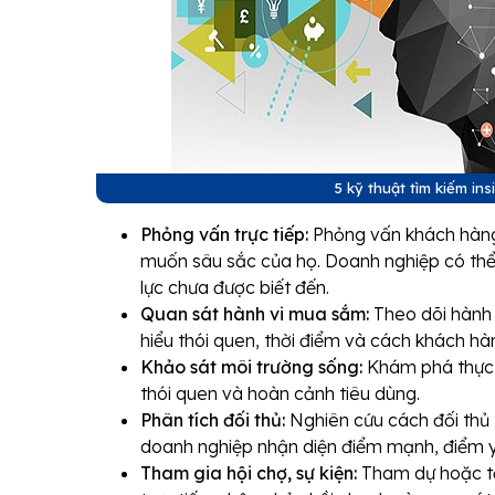
5 kỹ thuật tìm kiếm in
Phỏng vấn trực tiếp:
Phỏng vấn khách hàng
muốn sâu sắc của họ. Doanh nghiệp có thể
lực chưa được biết đến.
Quan sát hành vi mua sắm:
Theo dõi hành 
hiểu thói quen, thời điểm và cách khách hà
Khảo sát môi trường sống:
Khám phá thực t
thói quen và hoàn cảnh tiêu dùng.
Phân tích đối thủ:
Nghiên cứu cách đối thủ 
doanh nghiệp nhận diện điểm mạnh, điểm y
Tham gia hội chợ, sự kiện:
Tham dự hoặc tổ 