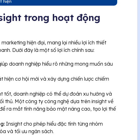
t hiện
sight trong hoạt động
arketing hiện đại, mang lại nhiều lợi ích thiết
nh. Dưới đây là một số lợi ích chính sau:
giúp doanh nghiệp hiểu rõ những mong muốn sâu
át hiện cơ hội mới và xây dựng chiến lược chiếm
ght tốt, doanh nghiệp có thể dự đoán xu hướng và
ối thủ. Một công ty công nghệ dựa trên insight về
để ra mắt tính năng bảo mật nâng cao, tạo lợi thế
g:
Insight cho phép hiểu đặc tính từng nhóm
hóa và tối ưu ngân sách.