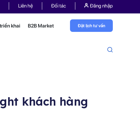
Liên hệ
Đối tác
Đăng nhập
riển khai
B2B Market
Đặt lịch tư vấn
ight khách hàng