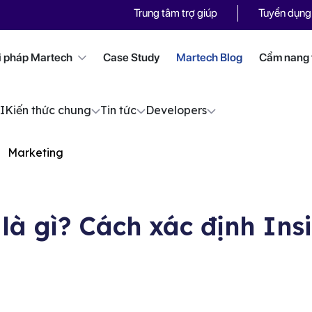
Trung tâm trợ giúp
Tuyển dụng
i pháp Martech
Case Study
Martech Blog
Cẩm nang t
I
Kiến thức chung
Tin tức
Developers
Marketing
là gì? Cách xác định Ins