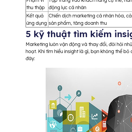
thu thập
động lực cá nhân
Kết quả
Chiến dịch marketing cá nhân hóa, cải
ứng dụng
sản phẩm, tăng doanh thu
5 kỹ thuật tìm kiếm ins
Marketing luôn vận động và thay đổi, đòi hỏi nh
hoạt. Khi tìm hiểu insight là gì, bạn không thể b
đây: