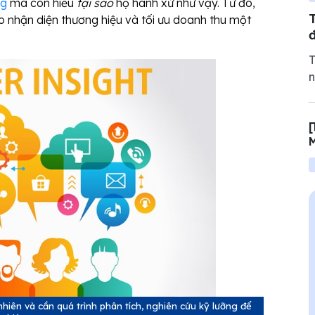
ng
mà còn hiểu
tại sao
họ hành xử như vậy. Từ đó,
o nhận diện thương hiệu và tối ưu doanh thu một
T
n
t
n
[
t
M
q
nhiên và cần quá trình phân tích, nghiên cứu kỹ lưỡng để