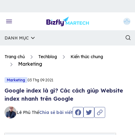
Về trang chủ Bizfly
DANH MỤC
Trang chủ
Techblog
Kiến thức chung
Marketing
Marketing
03 Thg 09 2021
Google index là gì? Các cách giúp Website
index nhanh trên Google
Lê Phú Thế
Chia sẻ bài viết