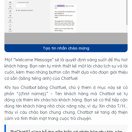
Tạo tin nhắn chào mừng
Một “Welcome Message” sẽ là quyết định sáng suốt để thu hút
khách hàng. Bạn nên tự mình thiết kế một lời chào lịch sự và lôi
cuốn, kèm theo những button cần thiết dựa vào đoạn giới thiệu
có sẵn (bằng tiếng anh) của Chatfuel.
Khi tạo Chatbot bằng Chatfuel, chú ý thêm ở mục này sẽ có
phần “{{first name}}” – Tên khách hàng mà Chatbot sẽ tự
động cài thêm khi chào hỏi khách hàng. Bạn sẽ có thể tiếp cận
đúng tên khách hàng nhờ chức năng này, ví dụ: Xin chào T/H…
thay vì câu chào bạn chung chung. Chatbot sẽ tang độ thiện
cảm và tính thân mật trong cuộc trò chuyện.