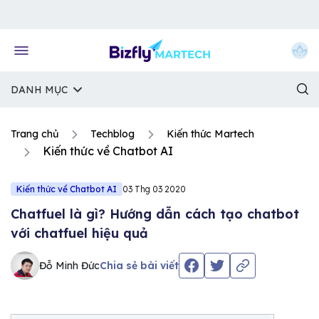
Về trang chủ Bizfly
DANH MỤC
Trang chủ
Techblog
Kiến thức Martech
Kiến thức về Chatbot AI
Kiến thức về Chatbot AI
03 Thg 03 2020
Chatfuel là gì? Hướng dẫn cách tạo chatbot
với chatfuel hiệu quả
Đỗ Minh Đức
Chia sẻ bài viết