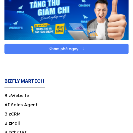
Khám phá ngay
BIZFLY MARTECH
BizWebsite
AI Sales Agent
BizCRM
BizMail
BizChatAI