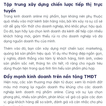
Tập trung xây dựng chiến lược tiếp thị trực
tuyến
Trong kinh doanh online mỹ phẩm, bạn không nên phụ thuộc
quá nhiều vào một kênh bán hàng nào, bởi khi xảy ra sự cố sẽ
rất dễ gây tổn thất cho doanh nghiệp, khó khắc phục hậu quả.
Do đó, bạn hãy lựa chọn kinh doanh đa kênh để tiếp cận nhiều
khách hàng mới, giảm thiểu rủi ro cho doanh nghiệp và đa
dạng nguồn doanh thu của mình.
Thêm vào đó, bạn cần xây dựng một chiến lược marketing,
quảng bá sản phẩm hiệu quả. Ví dụ như thông điệp ngắn gọn,
ý nghĩa, đánh thẳng vào tâm lý khách hàng, hình ảnh, video
sản phẩm sắc nét, thông tin chi tiết, rõ ràng cho người tiêu
dùng thuận tiện trong quá tình tìm hiểu sản phẩm phù hợp.
Đẩy mạnh kinh doanh trên nền tảng TMĐT
Hiện nay, các sàn thương mại điện tử được xem là mảnh đất
màu mỡ mang lại nguồn doanh thu khủng cho các doanh
nghiệp kinh doanh mỹ phẩm online. Cùng với sự lựa chọn
phong phú, nhiều sản phẩm, phân khúc về giá cả giữa các đơn
vị giúp khách hàng dễ so sánh, đánh giá và cân nhắc cho phù