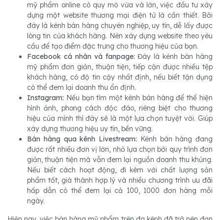
mỹ phẩm online có quy mô vừa và lớn, việc đầu tư xây
dựng một website thương mại điện tử là cần thiết. Bởi
đây là kênh bán hàng chuyên nghiệp, uy tín, dễ lấy được
lòng tin của khách hàng. Nên xây dựng website theo yêu
cầu để tạo điểm đặc trưng cho thương hiệu của bạn.
Facebook cá nhân và fanpage:
Đây là kênh bán hàng
mỹ phẩm đơn giản, thuận tiện, tiếp cận được nhiều tệp
khách hàng, có độ tin cậy nhất định, nếu biết tận dụng
có thể đem lại doanh thu ổn định.
Instagram:
Nếu bạn tìm một kênh bán hàng để thể hiện
hình ảnh, phong cách độc đáo, riêng biệt cho thương
hiệu của mình thì đây sẽ là một lựa chọn tuyệt vời. Giúp
xây dựng thương hiệu uy tín, bền vững.
Bán hàng qua kênh Livestream:
Kênh bán hàng đang
được rất nhiều đơn vị lớn, nhỏ lựa chọn bởi quy trình đơn
giản, thuận tiện mà vẫn đem lại nguồn doanh thu khủng.
Nếu biết cách hoạt động, đi kèm với chất lượng sản
phẩm tốt, giá thành hợp lý và nhiều chương trình ưu đãi
hấp dẫn có thể đem lại cả 100, 1000 đơn hàng mỗi
ngày.
Hiện nay, việc bán hàng mỹ phẩm trên đa kênh đã trở nên đơn