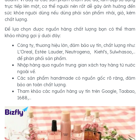
trực tiếp lên mặt, cơ thể người nên rất dễ gây ảnh hưởng đến
sức khỏe người dùng nếu dùng phải sản phẩm nhái, giả, kém
chất lượng.
Để lựa chọn được nguồn hàng chất lượng bạn có thể tham
khảo những gợi ý dưới đây:
Công ty, thương hiệu lớn, đảm bảo uy tín, chất lượng như:
L'Oreal, Estée Lauder, Neutrogena, Kiehl's, Sulwhasoo,...
để phân phối sản phẩm.
Nhập hàng qua nguồn trung gian xách tay hàng từ nước
ngoài về.
Các sản phẩm handmade có nguồn gốc rõ ràng, đảm
bảo an toàn chất lượng.
Tham khảo các nguồn hàng uy tín trên Google, Taobao,
1688,...