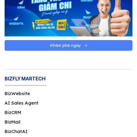
Khám phá ngay
BIZFLY MARTECH
BizWebsite
AI Sales Agent
BizCRM
BizMail
BizChatAI