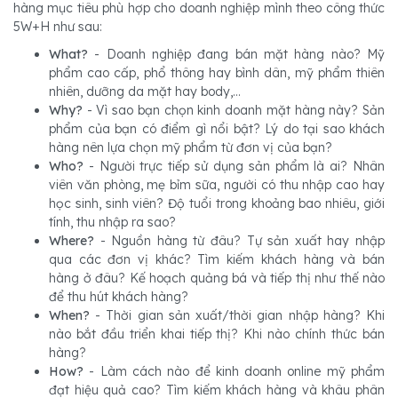
hàng mục tiêu phù hợp cho doanh nghiệp mình theo công thức
5W+H như sau:
What?
- Doanh nghiệp đang bán mặt hàng nào? Mỹ
phẩm cao cấp, phổ thông hay bình dân, mỹ phẩm thiên
nhiên, dưỡng da mặt hay body,...
Why?
- Vì sao bạn chọn kinh doanh mặt hàng này? Sản
phẩm của bạn có điểm gì nổi bật? Lý do tại sao khách
hàng nên lựa chọn mỹ phẩm từ đơn vị của bạn?
Who?
- Người trực tiếp sử dụng sản phẩm là ai? Nhân
viên văn phòng, mẹ bỉm sữa, người có thu nhập cao hay
học sinh, sinh viên? Độ tuổi trong khoảng bao nhiêu, giới
tính, thu nhập ra sao?
Where?
- Nguồn hàng từ đâu? Tự sản xuất hay nhập
qua các đơn vị khác? Tìm kiếm khách hàng và bán
hàng ở đâu? Kế hoạch quảng bá và tiếp thị như thế nào
để thu hút khách hàng?
When?
- Thời gian sản xuất/thời gian nhập hàng? Khi
nào bắt đầu triển khai tiếp thị? Khi nào chính thức bán
hàng?
How?
- Làm cách nào để kinh doanh online mỹ phẩm
đạt hiệu quả cao? Tìm kiếm khách hàng và khâu phân