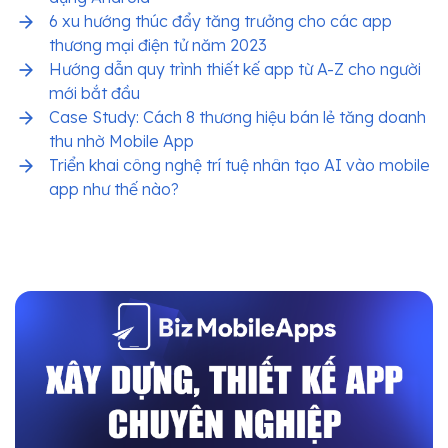
6 xu hướng thúc đẩy tăng trưởng cho các app
thương mại điện tử năm 2023
Hướng dẫn quy trình thiết kế app từ A-Z cho người
mới bắt đầu
Case Study: Cách 8 thương hiệu bán lẻ tăng doanh
thu nhờ Mobile App
Triển khai công nghệ trí tuệ nhân tạo AI vào mobile
app như thế nào?