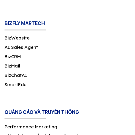
BIZFLY MARTECH
BizWebsite
AI Sales Agent
BizCRM
BizMail
BizChatAI
SmartEdu
QUẢNG CÁO VÀ TRUYỀN THÔNG
Performance Marketing