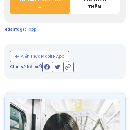
→
THÊM
Hashtags:
app
Kiến thức Mobile App
Chia sẻ bài viết