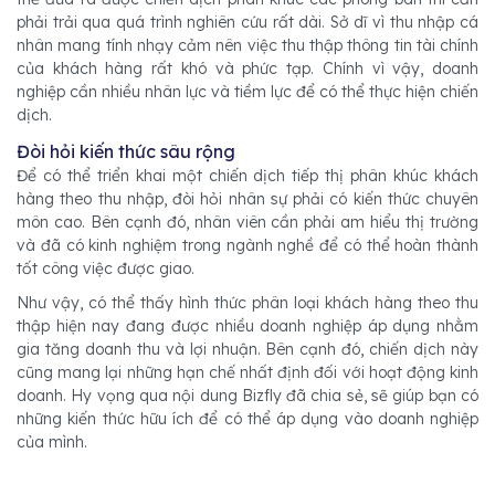
phải trải qua quá trình nghiên cứu rất dài. Sở dĩ vì thu nhập cá
nhân mang tính nhạy cảm nên việc thu thập thông tin tài chính
của khách hàng rất khó và phức tạp. Chính vì vậy, doanh
nghiệp cần nhiều nhân lực và tiềm lực để có thể thực hiện chiến
dịch.
Đòi hỏi kiến thức sâu rộng
Để có thể triển khai một chiến dịch tiếp thị phân khúc khách
hàng theo thu nhập, đòi hỏi nhân sự phải có kiến thức chuyên
môn cao. Bên cạnh đó, nhân viên cần phải am hiểu thị trường
và đã có kinh nghiệm trong ngành nghề để có thể hoàn thành
tốt công việc được giao.
Như vậy, có thể thấy hình thức phân loại khách hàng theo thu
thập hiện nay đang được nhiều doanh nghiệp áp dụng nhằm
gia tăng doanh thu và lợi nhuận. Bên cạnh đó, chiến dịch này
cũng mang lại những hạn chế nhất định đối với hoạt động kinh
doanh. Hy vọng qua nội dung Bizfly đã chia sẻ, sẽ giúp bạn có
những kiến thức hữu ích để có thể áp dụng vào doanh nghiệp
của mình.