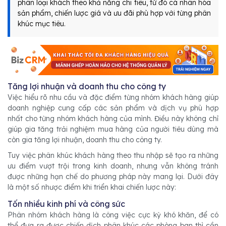
phân loại khách theo khả năng chi tiêu, từ đó cá nhân hóa
sản phẩm, chiến lược giá và ưu đãi phù hợp với từng phân
khúc mục tiêu.
Tăng lợi nhuận và doanh thu cho công ty
Việc hiểu rõ nhu cầu và đặc điểm từng nhóm khách hàng giúp
doanh nghiệp cung cấp các sản phẩm và dịch vụ phù hợp
nhất cho từng nhóm khách hàng của mình. Điều này không chỉ
giúp gia tăng trải nghiệm mua hàng của người tiêu dùng mà
còn gia tăng lợi nhuận, doanh thu cho công ty.
Tuy việc phân khúc khách hàng theo thu nhập sẽ tạo ra những
ưu điểm vượt trội trong kinh doanh, nhưng vẫn không tránh
được những hạn chế do phương pháp này mang lại. Dưới đây
là một số nhược điểm khi triển khai chiến lược này:
Tốn nhiều kinh phí và công sức
Phân nhóm khách hàng là công việc cực kỳ khó khăn, để có
thể đưa ra được chiến dịch phân khúc các phòng ban thì cần