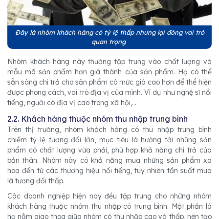
Đây là nhóm khách hàng có tỷ lệ thấp nhưng lại đóng vai trò
quan trọng
Nhóm khách hàng này thường tập trung vào chất lượng và
mẫu mã sản phẩm hơn giá thành của sản phẩm. Họ có thể
sẵn sàng chi trả cho sản phẩm có mức giá cao hơn để thể hiện
được phong cách, vai trò địa vị của mình. Ví dụ như nghệ sĩ nổi
tiếng, người có địa vị cao trong xã hội,...
2.2. Khách hàng thuộc nhóm thu nhập trung bình
Trên thị trường, nhóm khách hàng có thu nhập trung bình
chiếm tỷ lệ tương đối lớn, mục tiêu là hướng tới những sản
phẩm có chất lượng vừa phải, phù hợp khả năng chi trả của
bản thân. Nhóm này có khả năng mua những sản phẩm xa
hoa đến từ các thương hiệu nổi tiếng, tuy nhiên tần suất mua
là tương đối thấp.
Các doanh nghiệp hiện nay đều tập trung cho những nhóm
khách hàng thuộc nhóm thu nhập có trung bình. Một phần là
họ nằm giao thoa giữa nhóm có thu nhập cao và thấp, nên tạo