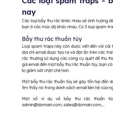
Các loại spam traps - b
nay
Các loại bẫy thư rác khác nhau sẽ ảnh hưởng đ
bạn ở các mức độ khác nhau. Có 3 loại spam trap
Bẫy thư rác thuần túy
Loại spam traps này còn được viết đến với cái 
địa chỉ email được tạo ra và đặt ẩn trên các tr
rác thường sử dụng các công cụ quét để thu thậ
gửi email đến một bẫy thư rác thuần túy, bạn có t
bị giám sát chặt chẽ hơn.
Một bẫy thư rác thuần túy sẽ gây tổn hại đến d
tìm thấy nó trong danh sách email liên hệ của ng
Một số ví dụ về bẫy thư rác thuần túy 
admin@domain.com, sales@domain.com,...