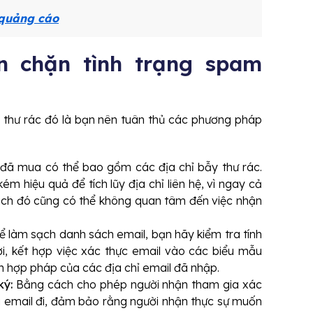
 quảng cáo
 chặn tình trạng spam
y thư rác đó là bạn nên tuân thủ các phương pháp
ã mua có thể bao gồm các địa chỉ bẫy thư rác.
m hiệu quả để tích lũy địa chỉ liên hệ, vì ngay cả
ch đó cũng có thể không quan tâm đến việc nhận
 làm sạch danh sách email, bạn hãy kiểm tra tính
ời, kết hợp việc xác thực email vào các biểu mẫu
nh hợp pháp của các địa chỉ email đã nhập.
ký:
Bằng cách cho phép người nhận tham gia xác
ửi email đi, đảm bảo rằng người nhận thực sự muốn