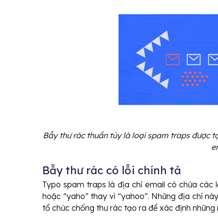
Bẫy thư rác thuần túy là loại spam traps được t
e
Bẫy thư rác có lỗi chính tả
Typo spam traps là địa chỉ email có chứa các lỗi
hoặc “yaho” thay vì “yahoo”. Những địa chỉ này
tổ chức chống thư rác tạo ra để xác định những 