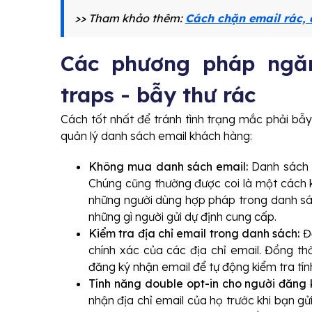
>> Tham khảo thêm:
Cách chặn email rác,
Các phương pháp ngăn
traps - bẫy thư rác
Cách tốt nhất để tránh tình trạng mắc phải bẫ
quản lý danh sách email khách hàng:
Không mua danh sách email:
Danh sách đ
Chúng cũng thường được coi là một cách ké
những người dùng hợp pháp trong danh sá
những gì người gửi dự định cung cấp.
Kiểm tra địa chỉ email trong danh sách:
Để
chính xác của các địa chỉ email. Đồng th
đăng ký nhận email để tự động kiểm tra tí
Tính năng double opt-in cho người đăng 
nhận địa chỉ email của họ trước khi bạn g