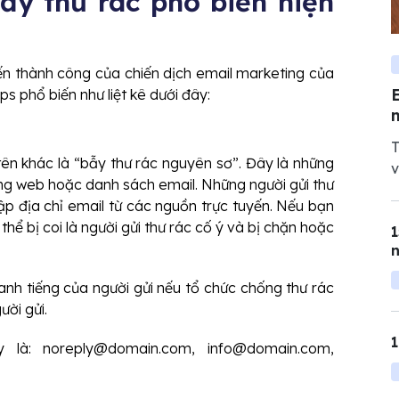
ẫy thư rác phổ biến hiện
ến thành công của chiến dịch email marketing của
s phổ biến như liệt kê dưới đây:
T
tên khác là “bẫy thư rác nguyên sơ”. Đây là những
v
ang web hoặc danh sách email. Những người gửi thư
g
p địa chỉ email từ các nguồn trực tuyến. Nếu bạn
t
hể bị coi là người gửi thư rác cố ý và bị chặn hoặc
1
n
anh tiếng của người gửi nếu tổ chức chống thư rác
ười gửi.
là: noreply@domain.com, info@domain.com,