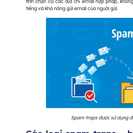
tình chặn cả các địa chỉ email hợp pháp, khôn
tiếng và khả năng gửi email của người gửi.
Spam traps được sử dụng để