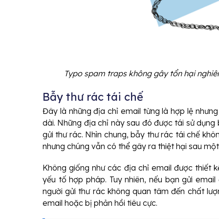
Typo spam traps không gây tổn hại nghiê
Bẫy thư rác tái chế
Đây là những địa chỉ email từng là hợp lệ nhưn
dài. Những địa chỉ này sau đó được tái sử dụng
gửi thư rác. Nhìn chung, bẫy thư rác tái chế khô
nhưng chúng vẫn có thể gây ra thiệt hại sau một 
Không giống như các địa chỉ email được thiết kế
yếu tố hợp pháp. Tuy nhiên, nếu bạn gửi email 
người gửi thư rác không quan tâm đến chất lượ
email hoặc bị phản hồi tiêu cực.