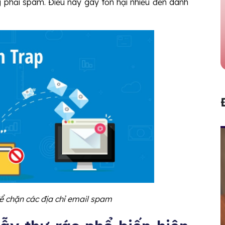
g phải spam. Điều này gây tổn hại nhiều đến danh
 chặn các địa chỉ email spam