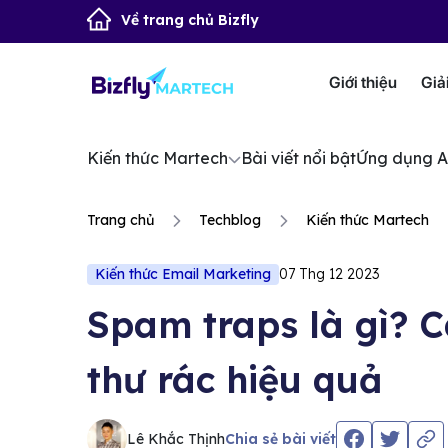
Về trang chủ Bizfly
Giới thiệu
Giả
Kiến thức Martech
Bài viết nổi bật
Ứng dụng A
Trang chủ
Techblog
Kiến thức Martech
Kiến thức Email Marketing
07 Thg 12 2023
Spam traps là gì? 
thư rác hiệu quả
Lê Khắc Thịnh
Chia sẻ bài viết