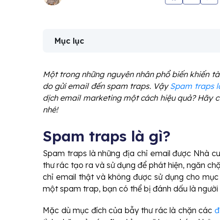
Mục lục
Một trong những nguyên nhân phổ biến khiến tài
do gửi email đến spam traps. Vậy
Spam traps l
dịch email marketing một cách hiệu quả? Hãy 
nhé!
Spam traps là gì?
Spam traps là những địa chỉ email được Nhà cu
thư rác tạo ra và sử dụng để phát hiện, ngăn chặ
chỉ email thật và không được sử dụng cho mục đ
một spam trap, bạn có thể bị đánh dấu là người 
Mặc dù mục đích của bẫy thư rác là chặn các
đ