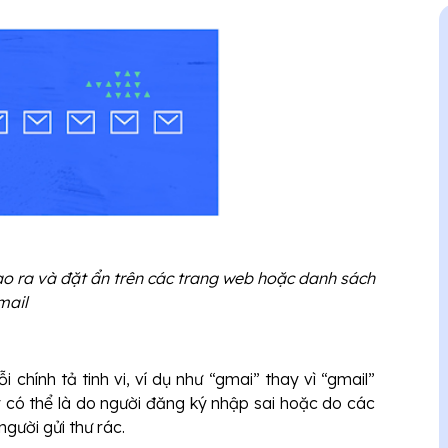
ạo ra và đặt ẩn trên các trang web hoặc danh sách
mail
 chính tả tinh vi, ví dụ như “gmai” thay vì “gmail”
 có thể là do người đăng ký nhập sai hoặc do các
người gửi thư rác.