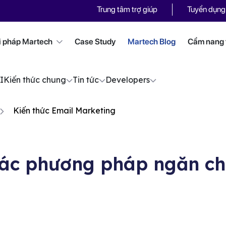
Trung tâm trợ giúp
Tuyển dụng
i pháp Martech
Case Study
Martech Blog
Cẩm nang t
I
Kiến thức chung
Tin tức
Developers
Kiến thức Email Marketing
Các phương pháp ngăn ch