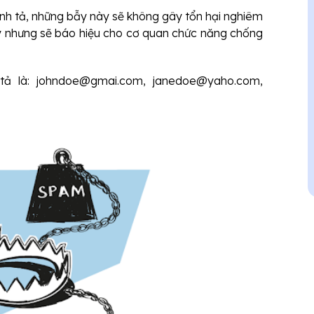
ính tả, những bẫy này sẽ không gây tổn hại nghiêm
y nhưng sẽ báo hiệu cho cơ quan chức năng chống
 tả là: johndoe@gmai.com, janedoe@yaho.com,