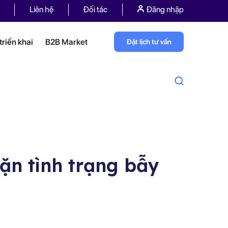
Liên hệ
Đối tác
Đăng nhập
riển khai
B2B Market
Đặt lịch tư vấn
ặn tình trạng bẫy