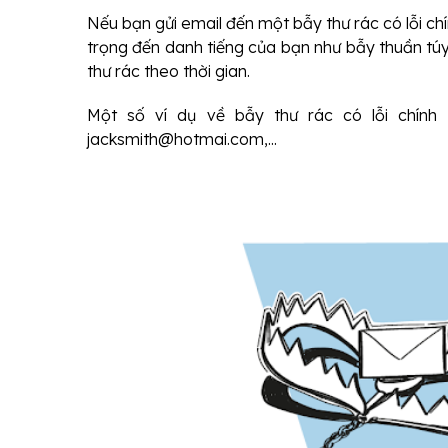
Nếu bạn gửi email đến một bẫy thư rác có lỗi ch
trọng đến danh tiếng của bạn như bẫy thuần tú
thư rác theo thời gian.
Một số ví dụ về bẫy thư rác có lỗi chính
jacksmith@hotmai.com,...