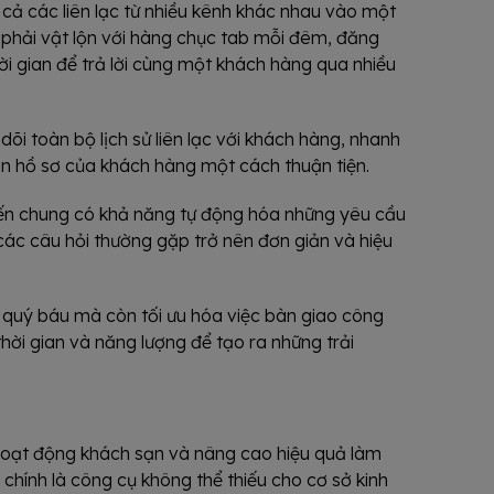
 cả các liên lạc từ nhiều kênh khác nhau vào một
phải vật lộn với hàng chục tab mỗi đêm, đăng
ời gian để trả lời cùng một khách hàng qua nhiều
i toàn bộ lịch sử liên lạc với khách hàng, nhanh
in hồ sơ của khách hàng một cách thuận tiện.
đến chung có khả năng tự động hóa những yêu cầu
ời các câu hỏi thường gặp trở nên đơn giản và hiệu
n quý báu mà còn tối ưu hóa việc bàn giao công
hời gian và năng lượng để tạo ra những trải
 hoạt động khách sạn và nâng cao hiệu quả làm
chính là công cụ không thể thiếu cho cơ sở kinh