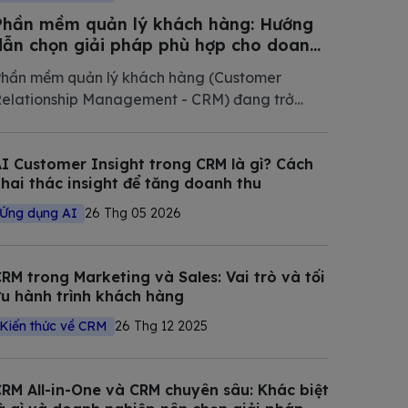
Phần mềm quản lý khách hàng: Hướng
dẫn chọn giải pháp phù hợp cho doanh
nghiệp Việt Nam 2026
hần mềm quản lý khách hàng (Customer
elationship Management - CRM) đang trở
hành phần mềm không thể thiếu trong chiến
ược số hóa của các doanh nghiệp hiện đại.
I Customer Insight trong CRM là gì? Cách
rong bài viết này, Bizfly tổng hợp và phân tích
hai thác insight để tăng doanh thu
hi tiết các giải pháp CRM tốt nhất
Ứng dụng AI
26 Thg 05 2026
RM trong Marketing và Sales: Vai trò và tối
u hành trình khách hàng
Kiến thức về CRM
26 Thg 12 2025
RM All-in-One và CRM chuyên sâu: Khác biệt