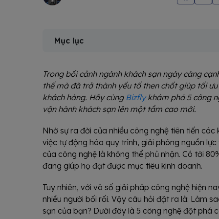
Mục lục
Trong bối cảnh ngành khách sạn ngày càng cạnh 
thế mà đã trở thành yếu tố then chốt giúp tối ư
khách hàng. Hãy cùng
Bizfly
khám phá 5 công ng
vận hành khách sạn lên một tầm cao mới.
Nhờ sự ra đời của nhiều công nghệ tiên tiến các
việc tự động hóa quy trình, giải phóng nguồn lực
của công nghệ là không thể phủ nhận. Có tới 8
đang giúp họ đạt được mục tiêu kinh doanh.
Tuy nhiên, với vô số giải pháp công nghệ hiện na
nhiều người bối rối. Vậy câu hỏi đặt ra là: Làm 
sạn của bạn? Dưới đây là 5 công nghệ đột phá c