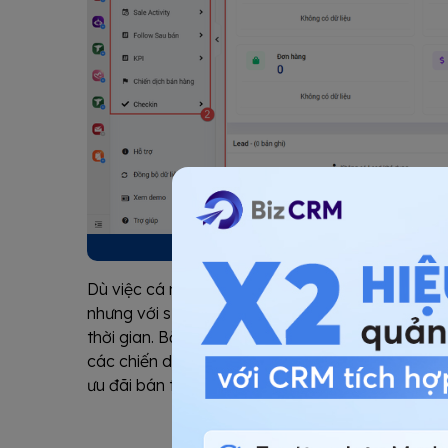
CRM giúp nhân sự các bộ phận dễ 
Dù việc cá nhân hóa thông điệp có vẻ tốn nhiều 
nhưng với sự hỗ trợ của CRM khách sạn, bạn có 
thời gian. Bằng cách nào? Bạn có thể thiết lập các
các chiến dịch vào thời điểm thích hợp và qua 
ưu đãi bán thêm và quy trình nhận phòng trực tu
ĐĂNG KÝ TƯ 