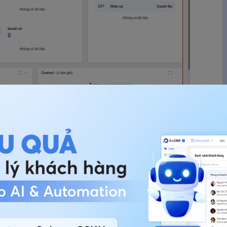
dàng nắm bắt thông tin về khách hàng
công sức hơn so với thói quen thông thường,
thể tận dụng khả năng tự động hóa để tiết kiệm
 trình kích hoạt tự động để lên lịch và gửi tất cả
các kênh phù hợp, từ xác nhận đặt phòng đến các
yến.
VẤN TRỰC TIẾP