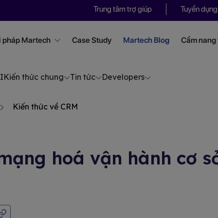
Trung tâm trợ giúp
Tuyển dụng
i pháp Martech
Case Study
Martech Blog
Cẩm nang t
I
Kiến thức chung
Tin tức
Developers
Kiến thức về CRM
mạng hoá vận hành cơ sở 