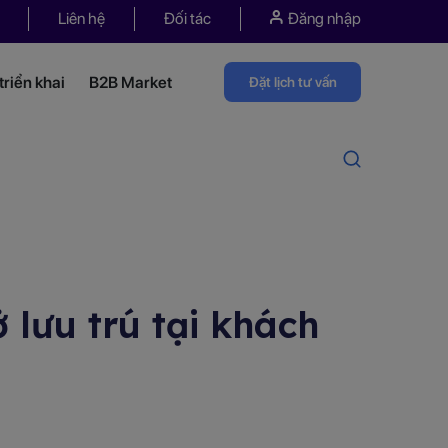
Liên hệ
Đối tác
Đăng nhập
riển khai
B2B Market
Đặt lịch tư vấn
lưu trú tại khách