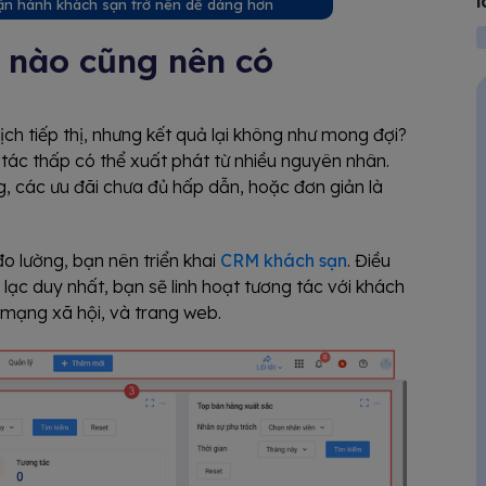
l
vận hành khách sạn trở nên dễ dàng hơn
 nào cũng nên có
ch tiếp thị, nhưng kết quả lại không như mong đợi?
 tác thấp có thể xuất phát từ nhiều nguyên nhân.
 các ưu đãi chưa đủ hấp dẫn, hoặc đơn giản là
đo lường, bạn nên triển khai
CRM khách sạn
. Điều
 lạc duy nhất, bạn sẽ linh hoạt tương tác với khách
, mạng xã hội, và trang web.