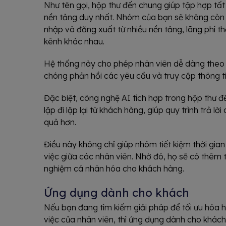
Như tên gọi, hộp thư đến chung giúp tập hợp tất
nền tảng duy nhất. Nhóm của bạn sẽ không còn 
nhập và đăng xuất từ nhiều nền tảng, lãng phí th
kênh khác nhau.
Hệ thống này cho phép nhân viên dễ dàng theo dõ
chóng phản hồi các yêu cầu và truy cập thông t
Đặc biệt, công nghệ AI tích hợp trong hộp thư 
lặp đi lặp lại từ khách hàng, giúp quy trình trả l
quả hơn.
Điều này không chỉ giúp nhóm tiết kiệm thời gia
việc giữa các nhân viên. Nhờ đó, họ sẽ có thêm t
nghiệm cá nhân hóa cho khách hàng.
Ứng dụng dành cho khách
Nếu bạn đang tìm kiếm giải pháp để tối ưu hóa
việc của nhân viên, thì ứng dụng dành cho khách 