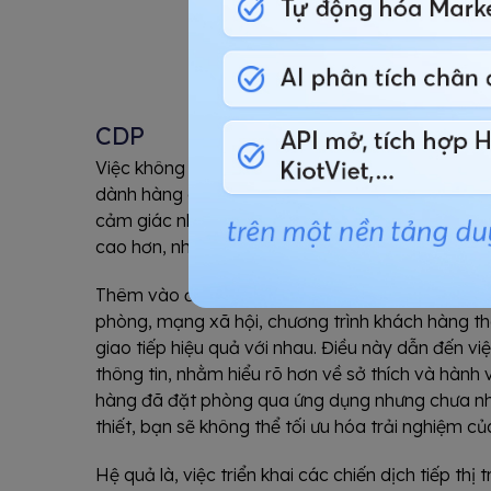
CDP
Việc không có
nền tảng dữ liệu khách hàng (C
dành hàng giờ để phân đoạn danh sách liên lạc 
cảm giác nhàm chán mà còn làm giảm khả năng t
cao hơn, như phát triển chiến lược tiếp thị hiệu qu
Thêm vào đó, dữ liệu của bạn có thể bị phân tá
phòng, mạng xã hội, chương trình khách hàng th
giao tiếp hiệu quả với nhau. Điều này dẫn đến vi
thông tin, nhằm hiểu rõ hơn về sở thích và hành
hàng đã đặt phòng qua ứng dụng nhưng chưa nhậ
thiết, bạn sẽ không thể tối ưu hóa trải nghiệm củ
Hệ quả là, việc triển khai các chiến dịch tiếp t