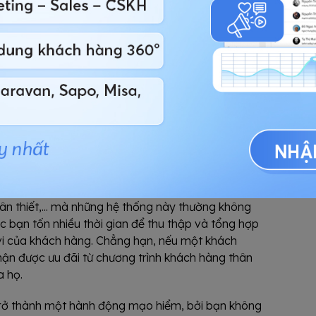
DP
)
có thể khiến đội ngũ tiếp thị và quản lý phải
và tạo báo cáo thủ công. Điều này không chỉ gây
ập trung vào những nhiệm vụ mang lại giá trị
ả.
n qua nhiều hệ thống khác nhau như công cụ đặt
ân thiết,... mà những hệ thống này thường không
ệc bạn tốn nhiều thời gian để thu thập và tổng hợp
 vi của khách hàng. Chẳng hạn, nếu một khách
n được ưu đãi từ chương trình khách hàng thân
a họ.
hị trở thành một hành động mạo hiểm, bởi bạn không