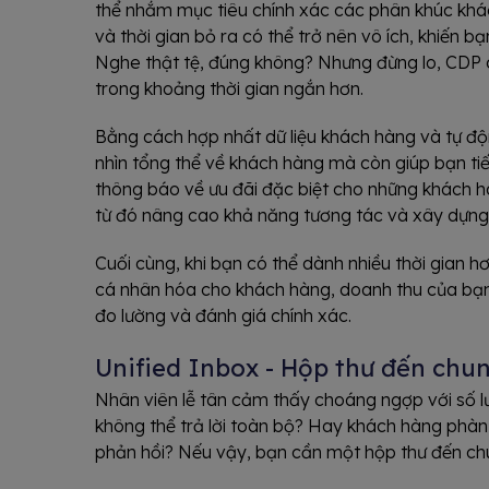
thể nhắm mục tiêu chính xác các phân khúc khách
và thời gian bỏ ra có thể trở nên vô ích, khiến
Nghe thật tệ, đúng không? Nhưng đừng lo, CDP c
trong khoảng thời gian ngắn hơn.
Bằng cách hợp nhất dữ liệu khách hàng và tự độ
nhìn tổng thể về khách hàng mà còn giúp bạn tiết
thông báo về ưu đãi đặc biệt cho những khách h
từ đó nâng cao khả năng tương tác và xây dựng 
Cuối cùng, khi bạn có thể dành nhiều thời gian 
cá nhân hóa cho khách hàng, doanh thu của bạn
đo lường và đánh giá chính xác.
Unified Inbox - Hộp thư đến chu
Nhân viên lễ tân cảm thấy choáng ngợp với số 
không thể trả lời toàn bộ? Hay khách hàng phà
phản hồi? Nếu vậy, bạn cần một hộp thư đến ch