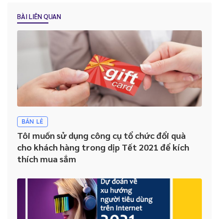
Những lợi ích “kim cương” mà Báo Cáo - Thống Kê trên CRM mang
lại cho doanh nghiệp
BÀI LIÊN QUAN
Tại sao việc Lưu trữ và quản lý lịch sử khách hàng lại được ví như
“dầu khí của kỷ nguyên kỹ thuật số” ?
Hướng dẫn lựa chọn hệ thống CRM phù hợp cho doanh nghiệp
Nhân viên không sử dụng CRM: Đâu là giải pháp cho doanh
nghiệp?
BÁN LẺ
Tôi muốn sử dụng công cụ tổ chức đổi quà
cho khách hàng trong dịp Tết 2021 để kích
thích mua sắm