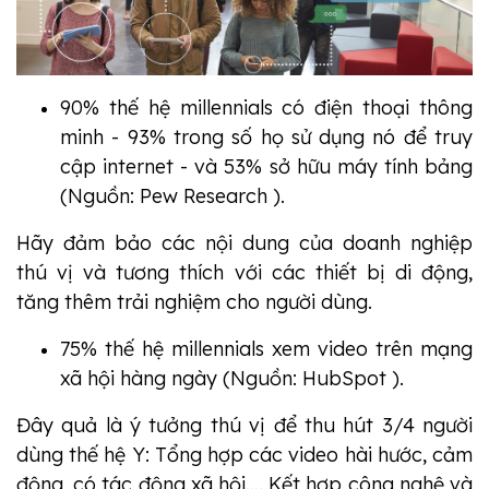
90% thế hệ millennials có điện thoại thông
minh - 93% trong số họ sử dụng nó để truy
cập internet - và 53% sở hữu máy tính bảng
(Nguồn: Pew Research ).
Hãy đảm bảo các nội dung của doanh nghiệp
thú vị và tương thích với các thiết bị di động,
tăng thêm trải nghiệm cho người dùng.
75% thế hệ millennials xem video trên mạng
xã hội hàng ngày (Nguồn: HubSpot ).
Đây quả là ý tưởng thú vị để thu hút 3/4 người
dùng thế hệ Y: Tổng hợp các video hài hước, cảm
động, có tác động xã hội.... Kết hợp công nghệ và