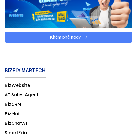
Khám phá ngay
BIZFLY MARTECH
BizWebsite
AI Sales Agent
BizCRM
BizMail
BizChatAI
SmartEdu