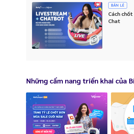
BÁN LẺ
Cách chốt 
Chat
Những cẩm nang triển khai của B