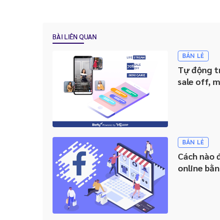
BÀI LIÊN QUAN
BÁN LẺ
Tự động t
sale off, 
BÁN LẺ
Cách nào 
online bằ