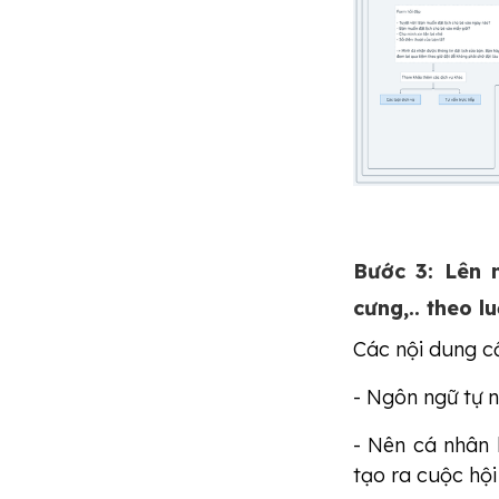
Bước 3: Lên 
cưng,.. theo l
Các nội dung cầ
- Ngôn ngữ tự n
- Nên cá nhân h
tạo ra cuộc hội