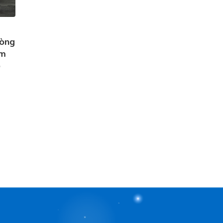
hòng
am
p