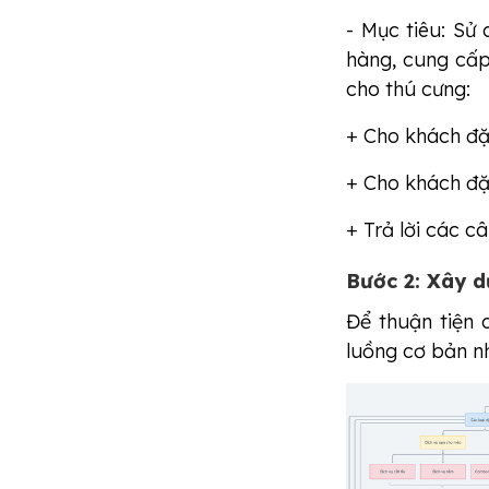
- Mục tiêu: Sử
hàng, cung cấ
cho thú cưng:
+ Cho khách đặ
+ Cho khách đ
+ Trả lời các câ
Bước 2: Xây d
Để thuận tiện 
luồng cơ bản n