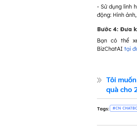
- Sử dụng linh 
động: Hình ảnh, 
Bước 4: Đưa k
Bạn có thể xe
BizChatAI
tại đ
Tôi muốn
quà cho 
#CN CHATB
Tags: