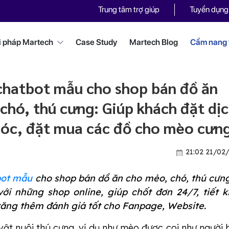
Trung tâm trợ giúp
Tuyển dụng
i pháp Martech
Case Study
Martech Blog
Cẩm nang t
chatbot mẫu cho shop bán đồ ăn
chó, thú cưng: Giúp khách đặt dị
sóc, đặt mua các đồ cho mèo cưn
21:02 21/02
bot mẫu
cho shop bán dồ ăn cho mèo, chó, thú cưn
với những shop online, giúp chốt đơn 24/7, tiết 
tăng thêm đánh giá tốt cho Fanpage, Website.
ật nuôi thú cưng, ví dụ như mèo được coi như người 