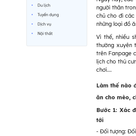
Du lịch
người thân tron
Tuyển dụng
chủ cho đi các
những loại đồ ă
Dịch vụ
Nội thất
Vì thế, nhiều
thường xuyên 
trên Fanpage 
lịch cho thú c
chơi....
Làm thế nào 
ăn cho mèo, c
Bước 1: Xác đ
tới
- Đối tượng: Đối