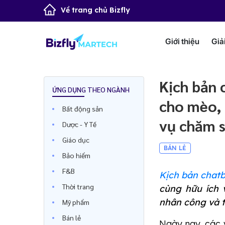
Về trang chủ Bizfly
Giới thiệu
Giả
Kịch bản 
ỨNG DỤNG THEO NGÀNH
cho mèo, 
Bất động sản
vụ chăm 
Dược - Y Tế
Giáo dục
BÁN LẺ
Bảo hiểm
F&B
Kịch bản chat
Thời trang
cùng hữu ích 
nhân công và 
Mỹ phẩm
Bán lẻ
Ngày nay, các v