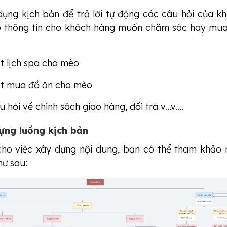
 dụng kịch bản để trả lời tự động các câu hỏi của k
p thông tin cho khách hàng muốn chăm sóc hay mu
t lịch spa cho mèo
ặt mua đồ ăn cho mèo
u hỏi về chính sách giao hàng, đổi trả v...v….
ựng luồng kịch bản
cho việc xây dựng nội dung, bạn có thể tham khảo
hư sau: