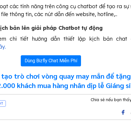
hoạt các tính năng trên công cụ chatbot để tạo ra sự 
file thông tin, các nút dẫn đến website, hotline,..
ịch bản lên giải pháp Chatbot tự động
m chi tiết hướng dẫn thiết lập kịch bản chat
ây.
Dùng Bizfly Chat Miễn Phí
 tạo trò chơi vòng quay may mắn để tặng
2.000 khách mua hàng nhân dịp lễ Giáng s
Chia sẻ nếu bạn thấ
OT