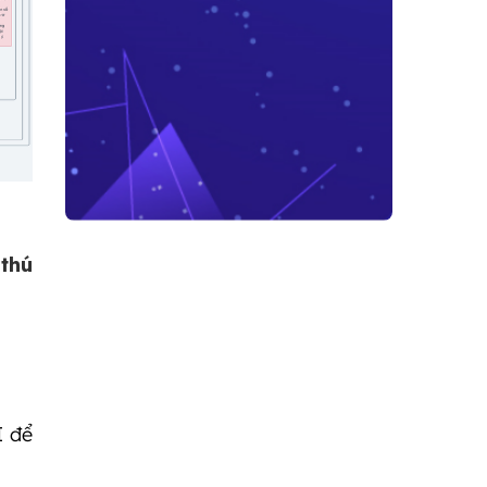
thú
I để