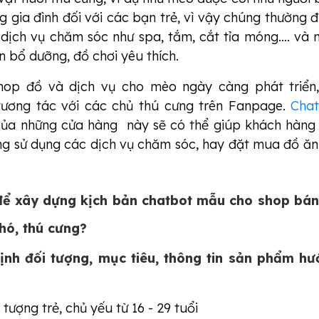
g gia đình đối với các bạn trẻ, vì vậy chúng thường 
 dịch vụ chăm sóc như spa, tắm, cắt tỉa móng…. và
n bổ dưỡng, đồ chơi yêu thích.
 shop đồ và dịch vụ cho mèo ngày càng phát triển
tương tác với các chủ thú cưng trên Fanpage.
Cha
của những cửa hàng này sẽ có thể giúp khách hàng
ưng sử dụng các dịch vụ chăm sóc, hay đặt mua đồ ăn
để xây dựng kịch bản chatbot mẫu cho shop bán
hó, thú cưng?
ịnh đối tượng, mục tiêu, thông tin sản phẩm h
 tượng trẻ, chủ yếu từ 16 - 29 tuổi