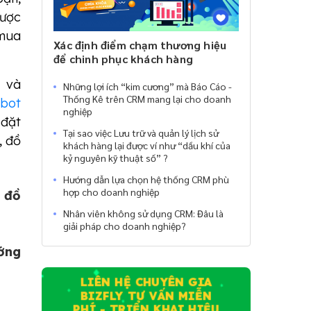
được
 mua
Xác định điểm chạm thương hiệu
để chinh phục khách hàng
, và
Những lợi ích “kim cương” mà Báo Cáo -
Thống Kê trên CRM mang lại cho doanh
tbot
nghiệp
 đặt
Tại sao việc Lưu trữ và quản lý lịch sử
, đồ
khách hàng lại được ví như “dầu khí của
kỷ nguyên kỹ thuật số” ?
Hướng dẫn lựa chọn hệ thống CRM phù
hợp cho doanh nghiệp
 đồ
Nhân viên không sử dụng CRM: Đâu là
giải pháp cho doanh nghiệp?
ướng
LIÊN HỆ CHUYÊN GIA
BIZFLY TƯ VẤN MIỄN
PHÍ - TRIỂN KHAI HIỆU