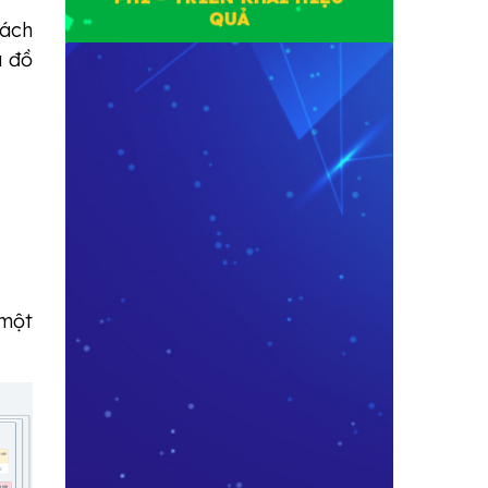
QUẢ
hách
a đồ
 một