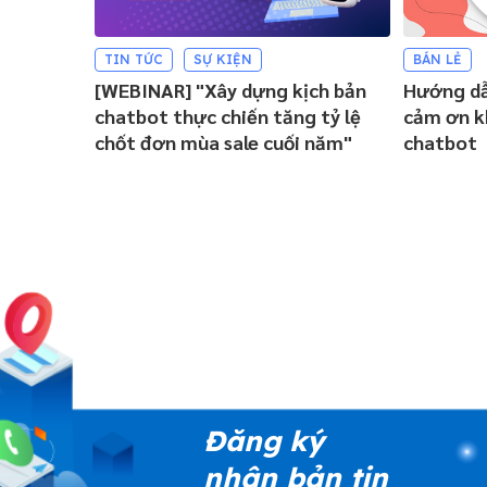
TIN TỨC
SỰ KIỆN
BÁN LẺ
[WEBINAR] "Xây dựng kịch bản
Hướng dẫ
chatbot thực chiến tăng tỷ lệ
cảm ơn k
chốt đơn mùa sale cuối năm"
chatbot
Đăng ký
nhận bản tin