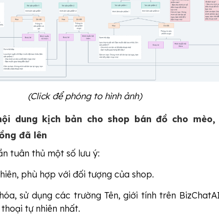
(Click để phóng to hình ảnh)
nội dung kịch bản cho shop bán đồ cho mèo, 
uồng đã lên
n tuân thủ một số lưu ý:
hiên, phù hợp với đối tượng của shop.
óa, sử dụng các trường Tên, giới tính trên BizChatA
 thoại tự nhiên nhất.