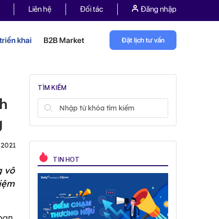
Liên hệ
Đối tác
Đăng nhập
riển khai
B2B Market
Đặt lịch tư vấn
TÌM KIẾM
ch
g
/2021
TIN HOT
g
vô
kiệm
bạn,