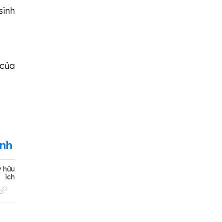
sinh
 của
inh
y hữu
ích