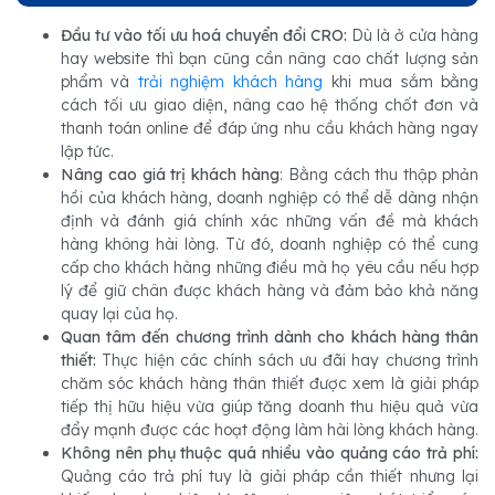
Đầu tư vào tối ưu hoá chuyển đổi CRO:
Dù là ở cửa hàng
hay website thì bạn cũng cần nâng cao chất lượng sản
phẩm và
trải nghiệm khách hàng
khi mua sắm bằng
cách tối ưu giao diện, nâng cao hệ thống chốt đơn và
thanh toán online để đáp ứng nhu cầu khách hàng ngay
lập tức.
Nâng cao giá trị khách hàng
: Bằng cách thu thập phản
hồi của khách hàng, doanh nghiệp có thể dễ dàng nhận
định và đánh giá chính xác những vấn đề mà khách
hàng không hài lòng. Từ đó, doanh nghiệp có thể cung
cấp cho khách hàng những điều mà họ yêu cầu nếu hợp
lý để giữ chân được khách hàng và đảm bảo khả năng
quay lại của họ.
Quan tâm đến chương trình dành cho khách hàng thân
thiết:
Thực hiện các chính sách ưu đãi hay chương trình
chăm sóc khách hàng thân thiết được xem là giải pháp
tiếp thị hữu hiệu vừa giúp tăng doanh thu hiệu quả vừa
đẩy mạnh được các hoạt động làm hài lòng khách hàng.
Không nên phụ thuộc quá nhiều vào quảng cáo trả phí:
Quảng cáo trả phí tuy là giải pháp cần thiết nhưng lại