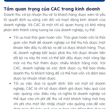
Tầm quan trọng của CAC trong kinh doanh
Doanh thu và lợi nhuận thu về từ khách hàng được xem là yếu
tố quyết định sự sống còn đối với hoạt động kinh doanh của
doanh nghiệp. Và CAC là một chỉ số quan trọng có khả năng
phản ánh thành công tương lai của doanh nghiệp, cụ thể:
Tối ưu hoá thời gian hoàn vốn: Thời gian hoàn vốn là thời
gian cần thiết để doanh nghiệp có thể thu hồi được một
khoản tiền đầu tư đã bỏ ra để có được khách hàng. Thực
tế, doanh nghiệp bắt buộc phải thu hồi được khoản tiền
đã bỏ ra này thì mới có thể bắt đầu được một vòng lặp
mới và thu hút thêm được nhiều khách hàng mới. Với
CAC, doanh nghiệp sẽ xác định được cụ thể bao nhiêu
doanh thu từ khách hàng để có thể hoà vốn và đảm bảo
được lợi nhuận nhận được.
Tối ưu việc đưa ra quyết định: Đối với một số doanh
nghiệp, CAC là chỉ số được đánh giá được hiệu quả của
việc quảng cáo. Điều này có nghĩa là doanh nghiệp có
thể dựa vào chi phí để thu về một khách hàng mới hay
chi phí cho một lần nhấp chuột vào quảng cáo để xác
định mức độ hiệu quả của quảng cáo đồng thời đưa ra