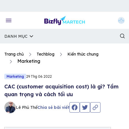
Về trang chủ Bizfly
DANH MỤC
Trang chủ
Techblog
Kiến thức chung
Marketing
Marketing
29 Thg 06 2022
CAC (customer acquisition cost) là gì? Tầm
quan trọng và cách tối ưu
Lê Phú Thế
Chia sẻ bài viết