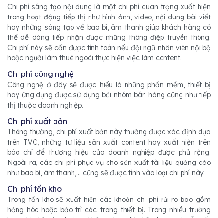
Chi phí sáng tạo nội dung là một chi phí quan trọng xuất hiện
trong hoạt động tiếp thị như hình ảnh, video, nội dung bài viết
hay những sáng tạo về bao bì, âm thanh giúp khách hàng có
thể dễ dàng tiếp nhận được những thông điệp truyền thông.
Chi phí này sẽ cần được tính toán nếu đội ngũ nhân viên nội bộ
hoặc người làm thuê ngoài thực hiện việc làm content.
Chi phí công nghệ
Công nghệ ở đây sẽ được hiểu là những phần mềm, thiết bị
hay ứng dụng được sử dụng bởi nhóm bán hàng cũng như tiếp
thị thuộc doanh nghiệp.
Chi phí xuất bản
Thông thường, chi phí xuất bản này thường được xác định dựa
trên TVC, những tư liệu sản xuất content hay xuất hiện trên
báo chí để thương hiệu của doanh nghiệp được phủ rộng.
Ngoài ra, các chi phí phục vụ cho sản xuất tài liệu quảng cáo
như bao bì, âm thanh,... cũng sẽ được tính vào loại chi phí này.
Chi phí tồn kho
Trong tồn kho sẽ xuất hiện các khoản chi phí rủi ro bao gồm
hỏng hóc hoặc bảo trì các trang thiết bị. Trong nhiều trường