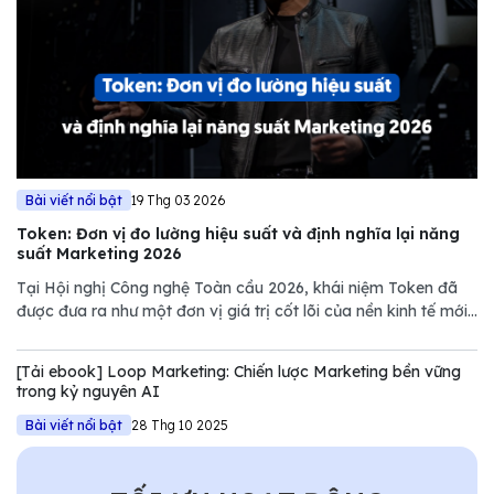
Bài viết nổi bật
19 Thg 03 2026
Token: Đơn vị đo lường hiệu suất và định nghĩa lại năng
suất Marketing 2026
Tại Hội nghị Công nghệ Toàn cầu 2026, khái niệm Token đã
được đưa ra như một đơn vị giá trị cốt lõi của nền kinh tế mới.
Tuy nhiên, nếu chỉ nhìn dưới góc độ kỹ thuật của NVIDIA,
chúng ta sẽ bỏ lỡ một bước ngoặt quan trọng trong quản trị
[Tải ebook] Loop Marketing: Chiến lược Marketing bền vững
Marketing.
trong kỷ nguyên AI
Bài viết nổi bật
28 Thg 10 2025