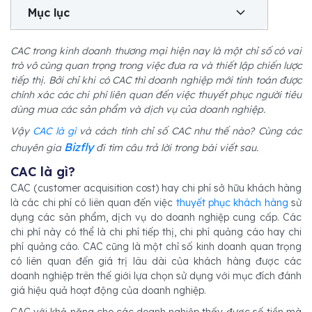
Mục lục
CAC trong kinh doanh thương mại hiện nay là một chỉ số có vai
trò vô cùng quan trọng trong việc đưa ra và thiết lập chiến lược
tiếp thị. Bởi chỉ khi có CAC thì doanh nghiệp mới tính toán được
chính xác các chi phí liên quan đến việc thuyết phục người tiêu
dùng mua các sản phẩm và dịch vụ của doanh nghiệp.
Vậy
CAC là gì
và cách tính chỉ số CAC như thế nào? Cùng các
Bizfly
chuyên gia
đi tìm câu trả lời trong bài viết sau.
CAC là gì?
CAC (customer acquisition cost) hay chi phí sở hữu khách hàng
là các chi phí có liên quan đến việc
thuyết phục khách hàng
sử
dụng các sản phẩm, dịch vụ do doanh nghiệp cung cấp. Các
chi phí này có thể là chi phí tiếp thị, chi phí quảng cáo hay chi
phí quảng cáo. CAC cũng là một chỉ số kinh doanh quan trọng
có liên quan đến giá trị lâu dài của khách hàng được các
doanh nghiệp trên thế giới lựa chọn sử dụng với mục đích đánh
giá hiệu quả hoạt động của doanh nghiệp.