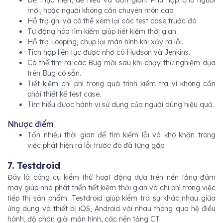
Dễ thực hiện, dễ hiểu và đơn giản. Phù hợp cho người
mới, hoặc người không cần chuyên môn cao.
Hỗ trợ ghi và có thể xem lại các test case trước đó.
Tự động hóa tìm kiếm giúp tiết kiệm thời gian.
Hỗ trợ Looping, chụp lại màn hình khi xảy ra lỗi.
Tích hợp liên tục được nhờ có Hudson và Jenkins.
Có thể tìm ra các Bug mới sau khi chạy thử nghiệm dựa
trên Bug có sẵn.
Tiết kiệm chi phí trong quá trình kiểm tra vì không cần
phải thiết kế test case.
Tìm hiểu được hành vi sử dụng của người dùng hiệu quả.
Nhược điểm
Tốn nhiều thời gian để tìm kiếm lỗi và khó khăn trong
việc phát hiện ra lỗi trước đó đã từng gặp.
7. Testdroid
Đây là công cụ kiểm thử hoạt động dựa trên nền tảng đám
mây giúp nhà phát triển tiết kiệm thời gian và chi phí trong việc
tiếp thị sản phẩm. Testdroid giúp kiểm tra sự khác nhau giữa
ứng dụng và thiết bị iOS, Android với nhau thông qua hệ điều
hành, độ phân giải màn hình, các nền tảng CT.