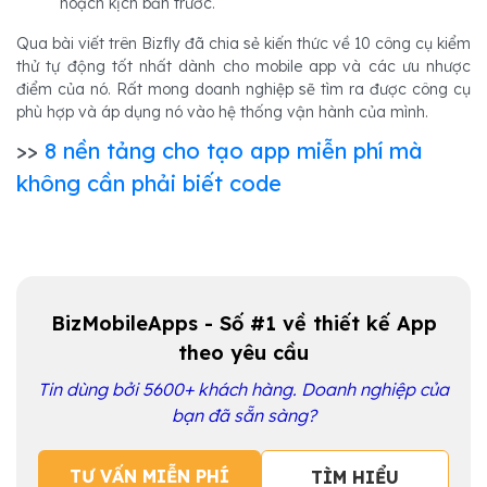
hoạch kịch bản trước.
Qua bài viết trên Bizfly đã chia sẻ kiến thức về 10 công cụ kiểm
thử tự động tốt nhất dành cho mobile app và các ưu nhược
điểm của nó. Rất mong doanh nghiệp sẽ tìm ra được công cụ
phù hợp và áp dụng nó vào hệ thống vận hành của mình.
>>
8 nền tảng cho tạo app miễn phí mà
không cần phải biết code
BizMobileApps - Số #1 về thiết kế App
theo yêu cầu
Tin dùng bởi 5600+ khách hàng. Doanh nghiệp của
bạn đã sẵn sàng?
TƯ VẤN MIỄN PHÍ
TÌM HIỂU