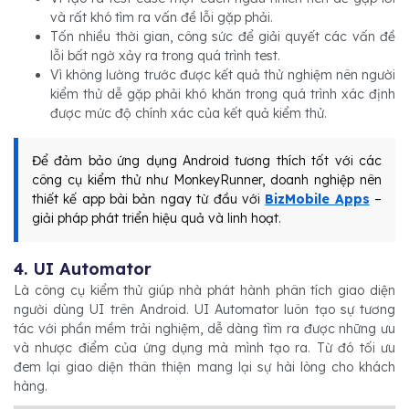
và rất khó tìm ra vấn đề lỗi gặp phải.
Tốn nhiều thời gian, công sức để giải quyết các vấn đề
lỗi bất ngờ xảy ra trong quá trình test.
Vì không lường trước được kết quả thử nghiệm nên người
kiểm thử dễ gặp phải khó khăn trong quá trình xác định
được mức độ chính xác của kết quả kiểm thử.
Để đảm bảo ứng dụng Android tương thích tốt với các
công cụ kiểm thử như MonkeyRunner, doanh nghiệp nên
thiết kế app bài bản ngay từ đầu với
BizMobile Apps
–
giải pháp phát triển hiệu quả và linh hoạt.
4. UI Automator
Là công cụ kiểm thử giúp nhà phát hành phân tích giao diện
người dùng UI trên Android. UI Automator luôn tạo sự tương
tác với phần mềm trải nghiệm, dễ dàng tìm ra được những ưu
và nhược điểm của ứng dụng mà mình tạo ra. Từ đó tối ưu
đem lại giao diện thân thiện mang lại sự hài lòng cho khách
hàng.