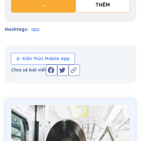
→
THÊM
Hashtags:
app
Kiến thức Mobile App
Chia sẻ bài viết