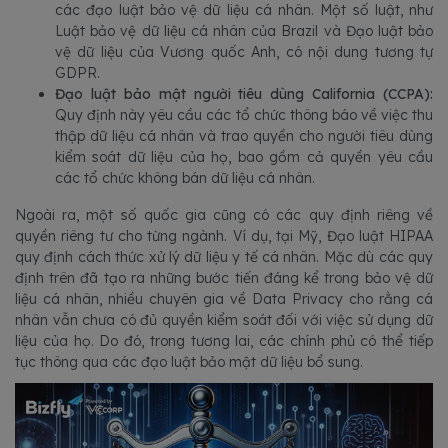
các đạo luật bảo vệ dữ liệu cá nhân. Một số luật, như
Luật bảo vệ dữ liệu cá nhân của Brazil và Đạo luật bảo
vệ dữ liệu của Vương quốc Anh, có nội dung tương tự
GDPR.
Đạo luật bảo mật người tiêu dùng California (CCPA):
Quy định này yêu cầu các tổ chức thông báo về việc thu
thập dữ liệu cá nhân và trao quyền cho người tiêu dùng
kiểm soát dữ liệu của họ, bao gồm cả quyền yêu cầu
các tổ chức không bán dữ liệu cá nhân.
Ngoài ra, một số quốc gia cũng có các quy định riêng về
quyền riêng tư cho từng ngành. Ví dụ, tại Mỹ, Đạo luật HIPAA
quy định cách thức xử lý dữ liệu y tế cá nhân. Mặc dù các quy
định trên đã tạo ra những bước tiến đáng kể trong bảo vệ dữ
liệu cá nhân, nhiều chuyên gia về Data Privacy cho rằng cá
nhân vẫn chưa có đủ quyền kiểm soát đối với việc sử dụng dữ
liệu của họ. Do đó, trong tương lai, các chính phủ có thể tiếp
tục thông qua các đạo luật bảo mật dữ liệu bổ sung.