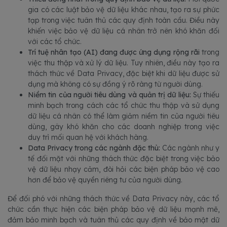
gia có các luật bảo vệ dữ liệu khác nhau, tạo ra sự phức
tạp trong việc tuân thủ các quy định toàn cầu. Điều này
khiến việc bảo vệ dữ liệu cá nhân trở nên khó khăn đối
với các tổ chức.
Trí tuệ nhân tạo (AI) đang được ứng dụng rộng rãi
trong
việc thu thập và xử lý dữ liệu. Tuy nhiên, điều này tạo ra
thách thức về Data Privacy, đặc biệt khi dữ liệu được sử
dụng mà không có sự đồng ý rõ ràng từ người dùng.
Niềm tin của người tiêu dùng và quản trị dữ liệu:
Sự thiếu
minh bạch trong cách các tổ chức thu thập và sử dụng
dữ liệu cá nhân có thể làm giảm niềm tin của người tiêu
dùng, gây khó khăn cho các doanh nghiệp trong việc
duy trì mối quan hệ với khách hàng.
Data Privacy trong các ngành đặc thù:
Các ngành như y
tế đối mặt với những thách thức đặc biệt trong việc bảo
vệ dữ liệu nhạy cảm, đòi hỏi các biện pháp bảo vệ cao
hơn để bảo vệ quyền riêng tư của người dùng.
Để đối phó với những thách thức về Data Privacy này, các tổ
chức cần thực hiện các biện pháp bảo vệ dữ liệu mạnh mẽ,
đảm bảo minh bạch và tuân thủ các quy định về bảo mật dữ