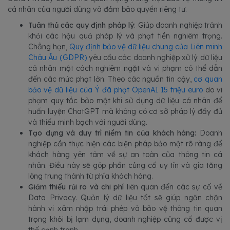
cá nhân của người dùng và đảm bảo quyền riêng tư.
Tuân thủ các quy định pháp lý
: Giúp doanh nghiệp tránh
khỏi các hậu quả pháp lý và phạt tiền nghiêm trọng.
Chẳng hạn,
Quy định bảo vệ dữ liệu chung của Liên minh
Châu Âu (GDPR)
yêu cầu các doanh nghiệp xử lý dữ liệu
cá nhân một cách nghiêm ngặt và vi phạm có thể dẫn
đến các mức phạt lớn. Theo các nguồn tin cậy,
cơ quan
bảo vệ dữ liệu của Ý đã phạt OpenAI 15 triệu euro
do vi
phạm quy tắc bảo mật khi sử dụng dữ liệu cá nhân để
huấn luyện ChatGPT mà không có cơ sở pháp lý đầy đủ
và thiếu minh bạch với người dùng.
Tạo dựng và duy trì niềm tin của khách hàng:
Doanh
nghiệp cần thực hiện các biện pháp bảo mật rõ ràng để
khách hàng yên tâm về sự an toàn của thông tin cá
nhân. Điều này sẽ góp phần củng cố uy tín và gia tăng
lòng trung thành từ phía khách hàng.
Giảm thiểu rủi ro và chi phí
liên quan đến các sự cố về
Data Privacy. Quản lý dữ liệu tốt sẽ giúp ngăn chặn
hành vi xâm nhập trái phép và bảo vệ thông tin quan
trọng khỏi bị lạm dụng, doanh nghiệp củng cố được vị
thế cạnh tranh.