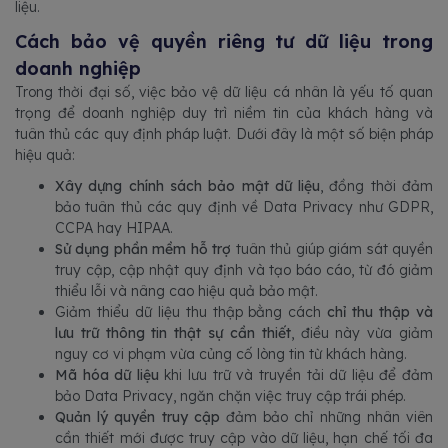
liệu.
Cách bảo vệ quyền riêng tư dữ liệu trong
doanh nghiệp
Trong thời đại số, việc bảo vệ dữ liệu cá nhân là yếu tố quan
trọng để doanh nghiệp duy trì niềm tin của khách hàng và
tuân thủ các quy định pháp luật. Dưới đây là một số biện pháp
hiệu quả:
Xây dựng chính sách bảo mật dữ liệu
, đồng thời đảm
bảo tuân thủ các quy định về Data Privacy như GDPR,
CCPA hay HIPAA.
Sử dụng phần mềm hỗ trợ
tuân thủ giúp giám sát quyền
truy cập, cập nhật quy định và tạo báo cáo, từ đó giảm
thiểu lỗi và nâng cao hiệu quả bảo mật.
Giảm thiểu dữ liệu thu thập bằng cách
chỉ thu thập và
lưu trữ thông tin thật sự cần thiết
, điều này vừa giảm
nguy cơ vi phạm vừa củng cố lòng tin từ khách hàng.
Mã hóa dữ liệu
khi lưu trữ và truyền tải dữ liệu để đảm
bảo Data Privacy, ngăn chặn việc truy cập trái phép.
Quản lý quyền truy cập
đảm bảo chỉ những nhân viên
cần thiết mới được truy cập vào dữ liệu, hạn chế tối đa