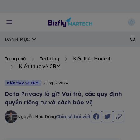
Về trang chủ Bizfly
DANH MỤC
Trang chủ
Techblog
Kiến thức Martech
Kiến thức về CRM
Kiến thức về CRM
27 Thg 12 2024
Data Privacy là gì? Vai trò, các quy định
quyền riêng tư và cách bảo vệ
Nguyễn Hữu Dũng
Chia sẻ bài viết