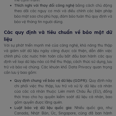
Thích nghi với thay đổi công nghệ
bằng cách chủ động
theo dõi các nguy cơ mới và điều chỉnh các biện pháp
bảo mật sao cho phù hợp, đảm bảo tuân thủ quy định và
bảo vệ thông tin người dùng.
Các quy định và tiêu chuẩn về bảo mật dữ
liệu
Với sự phát triển mạnh mẽ của công nghệ, khả năng thu thập
và giám sát dữ liệu ngày càng được cải thiện, dẫn đến việc
chính phủ các nước trên toàn cầu bắt đầu ban hành các quy
định về loại dữ liệu nào có thể thu thập, cách thức sử dụng, lưu
trữ và bảo vệ chúng. Các khuôn khổ Data Privacy quan trọng
cần lưu ý bao gồm:
Quy định chung về bảo vệ dữ liệu (GDPR):
Quy định này
chi phối việc thu thập, lưu trữ và xử lý dữ liệu cá nhân
của các cá nhân thuộc Liên minh Châu Âu (EU), đồng
thời trao cho họ quyền kiểm soát dữ liệu cá nhân, bao
gồm quyền được lãng quên.
Luật bảo vệ dữ liệu quốc gia:
Nhiều quốc gia, như
Canada, Nhật Bản, Úc, Singapore, cũng đã ban hành