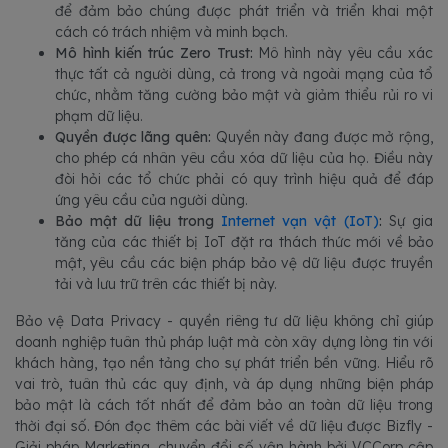
để đảm bảo chúng được phát triển và triển khai một
cách có trách nhiệm và minh bạch.
Mô hình kiến trúc Zero Trust:
Mô hình này yêu cầu xác
thực tất cả người dùng, cả trong và ngoài mạng của tổ
chức, nhằm tăng cường bảo mật và giảm thiểu rủi ro vi
phạm dữ liệu.
Quyền được lãng quên:
Quyền này đang được mở rộng,
cho phép cá nhân yêu cầu xóa dữ liệu của họ. Điều này
đòi hỏi các tổ chức phải có quy trình hiệu quả để đáp
ứng yêu cầu của người dùng.
Bảo mật dữ liệu trong
Internet vạn vật (IoT)
:
Sự gia
tăng của các thiết bị IoT đặt ra thách thức mới về bảo
mật, yêu cầu các biện pháp bảo vệ dữ liệu được truyền
tải và lưu trữ trên các thiết bị này.
Bảo vệ Data Privacy - quyền riêng tư dữ liệu không chỉ giúp
doanh nghiệp tuân thủ pháp luật mà còn xây dựng lòng tin với
khách hàng, tạo nền tảng cho sự phát triển bền vững. Hiểu rõ
vai trò, tuân thủ các quy định, và áp dụng những biện pháp
bảo mật là cách tốt nhất để đảm bảo an toàn dữ liệu trong
thời đại số. Đón đọc thêm các bài viết về dữ liệu được Bizfly -
Giải pháp Marketing, chuyển đổi số vận hành bởi VCCorp cập