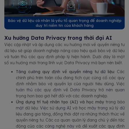
Bảo vệ dữ liệu cá nhân là yếu tố quan trọng để doanh nghiệp
duy trì niềm tin của khách hàng
Xu hướng Data Privacy trong thời đại AI
Việc cập nhật và áp dụng các xu hướng mới về quyền riêng tư
dữ liệu sẽ giúp doanh nghiệp nâng cao hiệu quả bảo vệ dữ liệu
và tuân thủ các quy định pháp lý hiện hành. Dưới đây là một
số xu hướng mới trong lĩnh vực Data Privacy mà bạn nên biết.
Tăng cường quy định về quyền riêng tư dữ liệu:
Các
chính phủ trên toàn cầu đang tích cực củng cố các quy
định nhằm bảo vệ quyền lợi của người tiêu dùng. Việc
tuân thủ các quy định về Data Privacy trở nên quan
trọng hơn bao giờ hết đối với các doanh nghiệp.
Ứng dụng trí tuệ nhân tạo (AI) và học máy
trong bảo
mật dữ liệu: Việc sử dụng AI và học máy trong xử lý dữ
liệu đang gia tăng, đồng thời đặt ra những thách thức về
quyền riêng tư. Các cơ quan quản lý đang chú ý đến tác
động của các công nghệ này và đề xuất các quy định