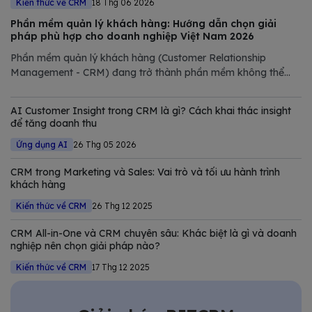
Kiến thức về CRM
18 Thg 06 2026
Phần mềm quản lý khách hàng: Hướng dẫn chọn giải
pháp phù hợp cho doanh nghiệp Việt Nam 2026
Phần mềm quản lý khách hàng (Customer Relationship
Management - CRM) đang trở thành phần mềm không thể
thiếu trong chiến lược số hóa của các doanh nghiệp hiện đại.
Trong bài viết này, Bizfly tổng hợp và phân tích chi tiết các
AI Customer Insight trong CRM là gì? Cách khai thác insight
giải pháp CRM tốt nhất
để tăng doanh thu
Ứng dụng AI
26 Thg 05 2026
CRM trong Marketing và Sales: Vai trò và tối ưu hành trình
khách hàng
Kiến thức về CRM
26 Thg 12 2025
CRM All-in-One và CRM chuyên sâu: Khác biệt là gì và doanh
nghiệp nên chọn giải pháp nào?
Kiến thức về CRM
17 Thg 12 2025