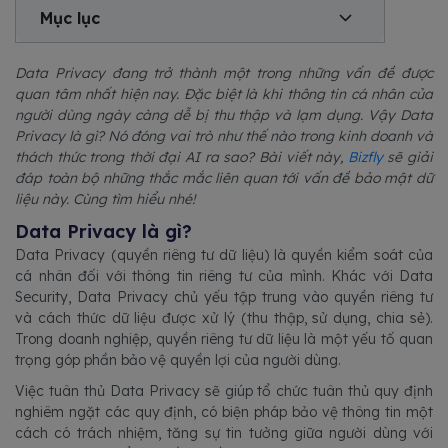
Mục lục
Data Privacy đang trở thành một trong những vấn đề được
quan tâm nhất hiện nay. Đặc biệt là khi thông tin cá nhân của
người dùng ngày càng dễ bị thu thập và lạm dụng. Vậy Data
Privacy là gì? Nó đóng vai trò như thế nào trong kinh doanh và
thách thức trong thời đại AI ra sao? Bài viết này,
Bizfly
sẽ giải
đáp toàn bộ những thắc mắc liên quan tới vấn đề bảo mật dữ
liệu này. Cùng tìm hiểu nhé!
Data Privacy là gì?
Data Privacy (quyền riêng tư dữ liệu) là quyền kiểm soát của
cá nhân đối với thông tin riêng tư của mình. Khác với Data
Security, Data Privacy chủ yếu tập trung vào quyền riêng tư
và cách thức dữ liệu được xử lý (thu thập, sử dụng, chia sẻ).
Trong doanh nghiệp, quyền riêng tư dữ liệu là một yếu tố quan
trọng góp phần bảo vệ quyền lợi của người dùng.
Việc tuân thủ Data Privacy sẽ giúp tổ chức tuân thủ quy định
nghiêm ngặt các quy định, có biện pháp bảo vệ thông tin một
cách có trách nhiệm, tăng sự tin tưởng giữa người dùng với