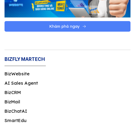
Khám phá ngay
BIZFLY MARTECH
BizWebsite
AI Sales Agent
BizCRM
BizMail
BizChatAI
SmartEdu