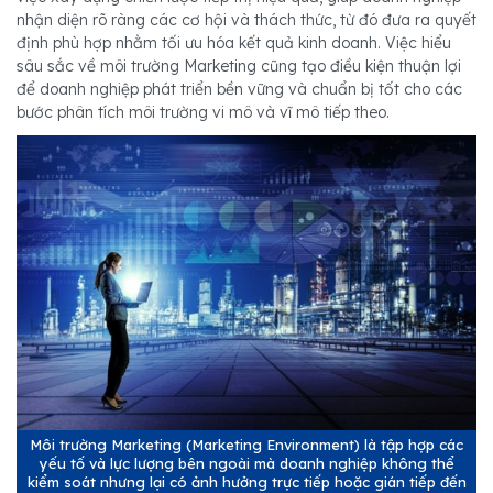
nhận diện rõ ràng các cơ hội và thách thức, từ đó đưa ra quyết
định phù hợp nhằm tối ưu hóa kết quả kinh doanh. Việc hiểu
sâu sắc về môi trường Marketing cũng tạo điều kiện thuận lợi
để doanh nghiệp phát triển bền vững và chuẩn bị tốt cho các
bước phân tích môi trường vi mô và vĩ mô tiếp theo.
Môi trường Marketing (Marketing Environment) là tập hợp các
yếu tố và lực lượng bên ngoài mà doanh nghiệp không thể
kiểm soát nhưng lại có ảnh hưởng trực tiếp hoặc gián tiếp đến