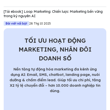
Tuy nhiên, nếu chỉ nhìn dưới góc độ kỹ thuật của NVIDIA,
chúng ta sẽ bỏ lỡ một bước ngoặt quan trọng trong quản trị
[Tải ebook] Loop Marketing: Chiến lược Marketing bền vững
Marketing.
trong kỷ nguyên AI
Bài viết nổi bật
28 Thg 10 2025
TỐI ƯU HOẠT ĐỘNG
MARKETING, NHÂN ĐÔI
DOANH SỐ
Nền tảng tự động hóa marketing đa kênh ứng
dụng AI: Email, SMS, chatbot, landing page, nuôi
dưỡng & chấm điểm lead. Giúp tối ưu chi phí, tăng
X2 tỷ lệ chuyển đổi – hơn 10.000 doanh nghiệp tin
dùng.