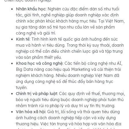
Nhân khẩu học:
Nghiên cứu đặc điểm dân số như tuổi
tác, giới tính, nghề nghiệp giúp doanh nghiệp xác định
chính xác phân khúc khách hàng mục tiêu. Tại Việt Nam,
sự gia tăng dân số trẻ tạo nhu cầu lớn về sản phẩm
công nghệ và giải trí.
Kinh tế:
Tình hình kinh tế quốc gia ảnh hưởng đến sức
mua và hành vi tiêu dùng. Trong thời kỳ suy thoái, doanh
nghiệp có thể cần điều chỉnh chiến lược giá và tập trung
vào sản phẩm thiết yếu.
Khoa học và công nghệ:
Các tiến bộ công nghệ như AI,
Big Data nâng cao hiệu quả Marketing và cải thiện trải
nghiệm khách hàng. Nhiều doanh nghiệp Việt Nam đã
ứng dụng công nghệ số để thúc đẩy bán hàng trực
tuyến.
Chính trị và pháp luật:
Các quy định về thuế, thương mại,
bảo vệ người tiêu dùng buộc doanh nghiệp phải tuân thủ
nhằm tránh rủi ro pháp lý và duy trì uy tín thị trường.
Văn hóa xã hội:
Giá trị, lối sống và thói quen tiêu dùng
ảnh hưởng cách doanh nghiệp tiếp cận và xây dựng
thương hiệu. Việc tôn trọng và hòa hợp với văn hóa địa