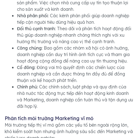
sản phẩm. Việc chọn nhà cung cấp uy tín tạo thuận lợi
cho sản xuất và kinh doanh.
Nhà phân phối:
Các kênh phân phối giúp doanh nghiệp
tiếp cận người tiêu dùng hiệu quả hơn.
Đối thủ cạnh tranh:
Theo dõi và phân tích hoạt động đối
thủ giúp doanh nghiệp nhanh chóng thích nghi với xu
hướng thị trường và nâng cao vị thế cạnh tranh.
Công chúng:
Bao gồm các nhóm xã hội có ảnh hưởng,
doanh nghiệp cần duy trì hình ảnh tích cực và tham gia
hoạt động cộng đồng để nâng cao uy tín thương hiệu.
Cổ đông:
Đóng vai trò quyết định các chiến lược của
doanh nghiệp và cần được thông tin đầy đủ để đồng
thuận với kế hoạch phát triển.
Chính phủ:
Các chính sách, luật pháp và quy định của
nhà nước tác động trực tiếp đến hoạt động kinh doanh
và Marketing, doanh nghiệp cần tuân thủ và tận dụng ưu
đãi hợp lý.
Phân tích môi trường Marketing vĩ mô
Môi trường tiếp thị vĩ mô gồm các yếu tố bên ngoài rộng lớn,
khó kiểm soát hơn nhưng ảnh hưởng sâu sắc đến Marketing và
chiến lược doanh nghiệp: