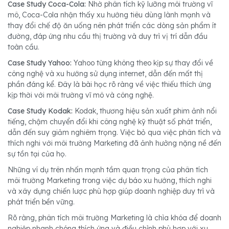
Case Study Coca-Cola:
Nhờ phân tích kỹ lưỡng môi trường vĩ
mô, Coca-Cola nhận thấy xu hướng tiêu dùng lành mạnh và
thay đổi chế độ ăn uống nên phát triển các dòng sản phẩm ít
đường, đáp ứng nhu cầu thị trường và duy trì vị trí dẫn đầu
toàn cầu.
Case Study Yahoo:
Yahoo từng không theo kịp sự thay đổi về
công nghệ và xu hướng sử dụng internet, dẫn đến mất thị
phần đáng kể. Đây là bài học rõ ràng về việc thiếu thích ứng
kịp thời với môi trường vĩ mô và công nghệ.
Case Study Kodak:
Kodak, thương hiệu sản xuất phim ảnh nổi
tiếng, chậm chuyển đổi khi công nghệ kỹ thuật số phát triển,
dẫn đến suy giảm nghiêm trọng. Việc bỏ qua việc phân tích và
thích nghi với môi trường Marketing đã ảnh hưởng nặng nề đến
sự tồn tại của họ.
Những ví dụ trên nhấn mạnh tầm quan trọng của phân tích
môi trường Marketing trong việc dự báo xu hướng, thích nghi
và xây dựng chiến lược phù hợp giúp doanh nghiệp duy trì và
phát triển bền vững.
Rõ ràng, phân tích môi trường Marketing là chìa khóa để doanh
nghiệp nhanh chóng thích ứng và điều chỉnh phù hợp với xu