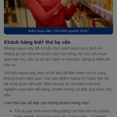
Kiểu mua sắm “Chỉ nhìn quanh thôi!”
Khách hàng biết thứ họ cần
Những người này đã có sẵn một danh sách và ý định về
những gì cần mua khi bước vào cửa hàng. Họ chủ yếu mua
dựa trên nhu cầu và do đó, hành vi mua bốc đồng là hiếm khi
xảy ra.
Với kiểu người này, bạn sẽ rất khó để bán thêm và họ cũng
không muốn xem qua “các sản phẩm tương tự” hoặc tiện ích
bổ sung được đề xuất. Nhìn chung, họ tìm kiếm một trải
nghiệm mua sắm dễ dàng, nhanh chóng và đáp ứng được nhu
cầu.
Làm thế nào để tiếp cận những khách hàng này?
Tối ưu quy trình mua hàng bằng các tiện ích như thanh
toán nhanh, giao hàng tận nơi, trong ngày,... vì những