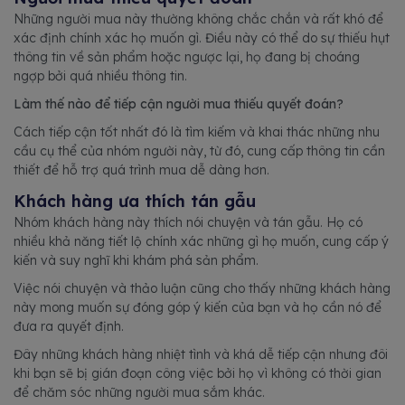
Những người mua này thường không chắc chắn và rất khó để
xác định chính xác họ muốn gì. Điều này có thể do sự thiếu hụt
thông tin về sản phẩm hoặc ngược lại, họ đang bị choáng
ngợp bởi quá nhiều thông tin.
Làm thế nào để tiếp cận người mua thiếu quyết đoán?
Cách tiếp cận tốt nhất đó là tìm kiếm và khai thác những nhu
cầu cụ thể của nhóm người này, từ đó, cung cấp thông tin cần
thiết để hỗ trợ quá trình mua dễ dàng hơn.
Khách hàng ưa thích tán gẫu
Nhóm khách hàng này thích nói chuyện và tán gẫu. Họ có
nhiều khả năng tiết lộ chính xác những gì họ muốn, cung cấp ý
kiến và suy nghĩ khi khám phá sản phẩm.
Việc nói chuyện và thảo luận cũng cho thấy những khách hàng
này mong muốn sự đóng góp ý kiến của bạn và họ cần nó để
đưa ra quyết định.
Đây những khách hàng nhiệt tình và khá dễ tiếp cận nhưng đôi
khi bạn sẽ bị gián đoạn công việc bởi họ vì không có thời gian
để chăm sóc những người mua sắm khác.