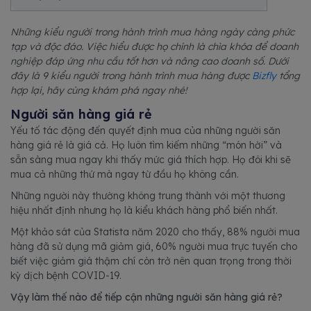
Những kiểu người trong hành trình mua hàng ngày càng phức
tạp và độc đáo. Việc hiểu được họ chính là chìa khóa để doanh
nghiệp đáp ứng nhu cầu tốt hơn và nâng cao doanh số. Dưới
đây là 9 kiểu người trong hành trình mua hàng được
Bizfly
tổng
hợp lại, hãy cùng khám phá ngay nhé!
Người săn hàng giá rẻ
Yếu tố tác động đến quyết định mua của những người săn
hàng giá rẻ là giá cả. Họ luôn tìm kiếm những “món hời” và
sẵn sàng mua ngay khi thấy mức giá thích hợp. Họ đôi khi sẽ
mua cả những thứ mà ngay từ đầu họ không cần.
Những người này thường không trung thành với một thương
hiệu nhất định nhưng họ là kiểu khách hàng phổ biến nhất.
Một khảo sát của Statista năm 2020 cho thấy, 88% người mua
hàng đã sử dụng mã giảm giá, 60% người mua trực tuyến cho
biết việc giảm giá thậm chí còn trở nên quan trọng trong thời
kỳ dịch bệnh COVID-19.
Vậy làm thế nào để tiếp cận những người săn hàng giá rẻ?