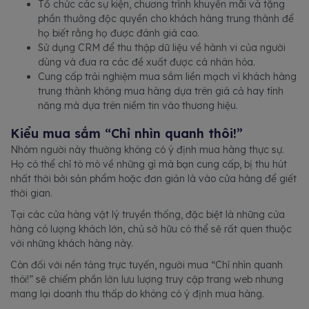
Tổ chức các sự kiện, chương trình khuyến mãi và tặng
phần thưởng độc quyền cho khách hàng trung thành để
họ biết rằng họ được đánh giá cao.
Sử dụng CRM để thu thập dữ liệu về hành vi của người
dùng và đưa ra các đề xuất được cá nhân hóa.
Cung cấp trải nghiệm mua sắm liền mạch vì khách hàng
trung thành không mua hàng dựa trên giá cả hay tính
năng mà dựa trên niềm tin vào thương hiệu.
Kiểu mua sắm “Chỉ nhìn quanh thôi!”
Nhóm người này thường không có ý định mua hàng thực sự.
Họ có thể chỉ tò mò về những gì mà bạn cung cấp, bị thu hút
nhất thời bởi sản phẩm hoặc đơn giản là vào cửa hàng để giết
thời gian.
Tại các cửa hàng vật lý truyền thống, đặc biệt là những cửa
hàng có lượng khách lớn, chủ sở hữu có thể sẽ rất quen thuộc
với những khách hàng này.
Còn đối với nền tảng trực tuyến, người mua “Chỉ nhìn quanh
thôi!” sẽ chiếm phần lớn lưu lượng truy cập trang web nhưng
mang lại doanh thu thấp do không có ý định mua hàng.