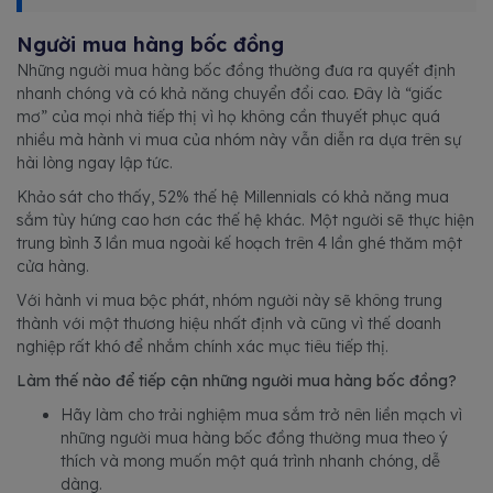
Người mua hàng bốc đồng
Những người mua hàng bốc đồng thường đưa ra quyết định
nhanh chóng và có khả năng chuyển đổi cao. Đây là “giấc
mơ” của mọi nhà tiếp thị vì họ không cần thuyết phục quá
nhiều mà hành vi mua của nhóm này vẫn diễn ra dựa trên sự
hài lòng ngay lập tức.
Khảo sát cho thấy, 52% thế hệ Millennials có khả năng mua
sắm tùy hứng cao hơn các thế hệ khác. Một người sẽ thực hiện
trung bình 3 lần mua ngoài kế hoạch trên 4 lần ghé thăm một
cửa hàng.
Với hành vi mua bộc phát, nhóm người này sẽ không trung
thành với một thương hiệu nhất định và cũng vì thế doanh
nghiệp rất khó để nhắm chính xác mục tiêu tiếp thị.
Làm thế nào để tiếp cận những người mua hàng bốc đồng?
Hãy làm cho trải nghiệm mua sắm trở nên liền mạch vì
những người mua hàng bốc đồng thường mua theo ý
thích và mong muốn một quá trình nhanh chóng, dễ
dàng.