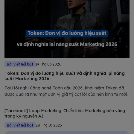
Bài viết nổi bật
19 Thg 03 2026
Token: Đơn vị đo lường hiệu suất và định nghĩa lại năng
suất Marketing 2026
Tại Hội nghị Công nghệ Toàn cầu 2026, khái niệm Token đã
được đưa ra như một đơn vị giá trị cốt lõi của nền kinh tế mới.
Tuy nhiên, nếu chỉ nhìn dưới góc độ kỹ thuật của NVIDIA,
chúng ta sẽ bỏ lỡ một bước ngoặt quan trọng trong quản trị
[Tải ebook] Loop Marketing: Chiến lược Marketing bền vững
Marketing.
trong kỷ nguyên AI
Bài viết nổi bật
28 Thg 10 2025