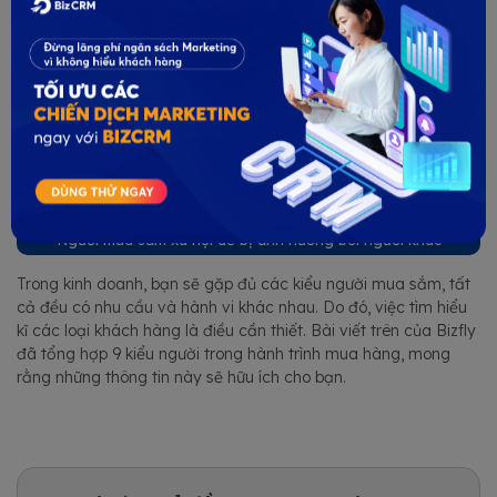
Người mua sắm xã hội dễ bị ảnh hưởng bởi người khác
Trong kinh doanh, bạn sẽ gặp đủ các kiểu người mua sắm, tất
cả đều có nhu cầu và hành vi khác nhau. Do đó, việc tìm hiểu
kĩ các loại khách hàng là điều cần thiết. Bài viết trên của Bizfly
đã tổng hợp 9 kiểu người trong hành trình mua hàng, mong
rằng những thông tin này sẽ hữu ích cho bạn.