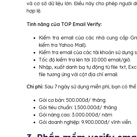
và cơ sở dữ liệu lớn. Điều này cho phép người 
hợp lệ.
Tính năng của TOP Email Verify:
Kiểm tra email của các nhà cung cấp Gma
kiểm tra Yahoo Mail).
Kiểm tra email của các tài khoản sử dụng s
Tốc độ kiểm tra lên tới 10.000 email/giờ.
Nhập, xuất danh bạ tự động từ file txt, Exc
file tương ứng với cột địa chỉ email.
Chi phí:
Sau 7 ngày sử dụng miễn phí, bạn có thể 
Gói cơ bản: 500.000đ/ tháng
Gói tiêu chuẩn: 1.500.000đ/ tháng
Gói nâng cao: 3.000.000đ/ năm
Gói doanh nghiệp: 9.900.000đ/ vĩnh viễn.