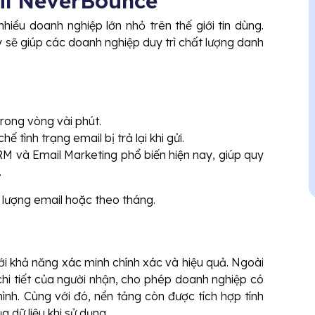
il NeverBounce
ều doanh nghiệp lớn nhỏ trên thế giới tin dùng.
 sẽ giúp các doanh nghiệp duy trì chất lượng danh
rong vòng vài phút.
 tình trạng email bị trả lại khi gửi.
RM và Email Marketing phổ biến hiện nay, giúp quy
.
ố lượng email hoặc theo tháng.
ới khả năng xác minh chính xác và hiệu quả. Ngoài
hi tiết của người nhận, cho phép doanh nghiệp có
ình. Cùng với đó, nền tảng còn được tích hợp tính
dữ liệu khi sử dụng.