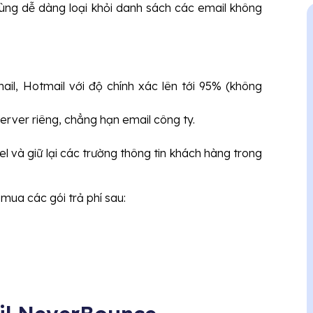
dùng dễ dàng loại khỏi danh sách các email không
il, Hotmail với độ chính xác lên tới 95% (không
erver riêng, chẳng hạn email công ty.
el và giữ lại các trường thông tin khách hàng trong
mua các gói trả phí sau: