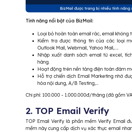
BizMail được trang bị nhiều tính năng 
Tính năng nổi bật của BizMail:
Loại bỏ hoàn toàn email rác, email không tồ
Kiểm tra được thông tin của các loại 
Outlook Mail, Webmail, Yahoo Mail,….
Nhập xuất danh sách email từ excel, tích
hàng.
Hoạt động trên nền tảng điện toán đám mây 
Hỗ trợ chiến dịch Email Marketing nhờ đư
hóa nội dung, A/B Testing,...
Chi phí: 100.000 - 1.000.000đ/tháng (đã gồm V
2. TOP Email Verify
TOP Email Verify là phần mềm Verify Email đư
mềm này cung cấp dịch vụ xác thực email nhanh