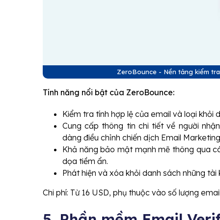
ZeroBounce - Nền tảng kiểm tra 
Tính năng nổi bật của ZeroBounce:
Kiểm tra tính hợp lệ của email và loại khỏ
Cung cấp thông tin chi tiết về người nhậ
dàng điều chỉnh chiến dịch Email Marketin
Khả năng bảo mật mạnh mẽ thông qua các 
dọa tiềm ẩn.
Phát hiện và xóa khỏi danh sách những tài 
Chi phí: Từ 16 USD, phụ thuộc vào số lượng email
5. Phần mềm Email Verif