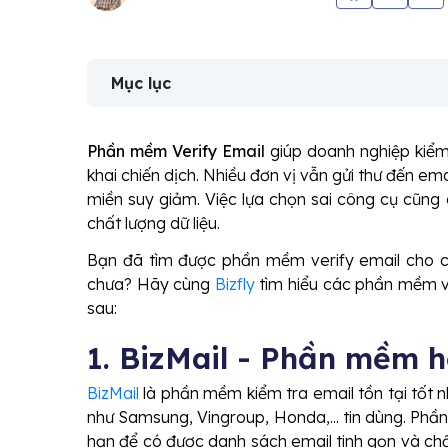
Mục lục
Phần mềm Verify Email
giúp doanh nghiệp kiểm 
khai chiến dịch. Nhiều đơn vị vẫn gửi thư đến email
miền suy giảm. Việc lựa chọn sai công cụ cũng 
chất lượng dữ liệu.
Bạn đã tìm được phần mềm verify email cho c
chưa? Hãy cùng
Bizfly
tìm hiểu các phần mềm ve
sau:
1. BizMail - Phần mềm h
BizMail
là phần mềm kiểm tra email tồn tại tốt 
như Samsung, Vingroup, Honda,... tin dùng. Phần
hạn để có được danh sách email tinh gọn và chấ