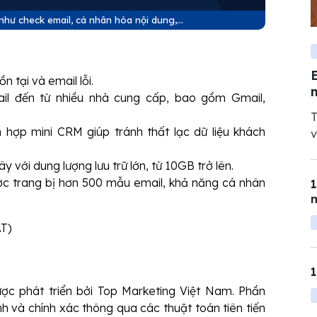
như check email, cá nhân hóa nội dung,...
n tại và email lỗi.
mail đến từ nhiều nhà cung cấp, bao gồm Gmail,
T
 hợp mini CRM giúp tránh thất lạc dữ liệu khách
v
g
với dung lượng lưu trữ lớn, từ 10GB trở lên.
t
ợc trang bị hơn 500 mẫu email, khả năng cá nhân
1
n
AT)
ợc phát triển bởi Top Marketing Việt Nam. Phần
 và chính xác thông qua các thuật toán tiên tiến