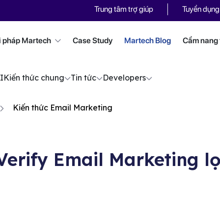
Trung tâm trợ giúp
Tuyển dụng
i pháp Martech
Case Study
Martech Blog
Cẩm nang t
I
Kiến thức chung
Tin tức
Developers
Kiến thức Email Marketing
rify Email Marketing lọ