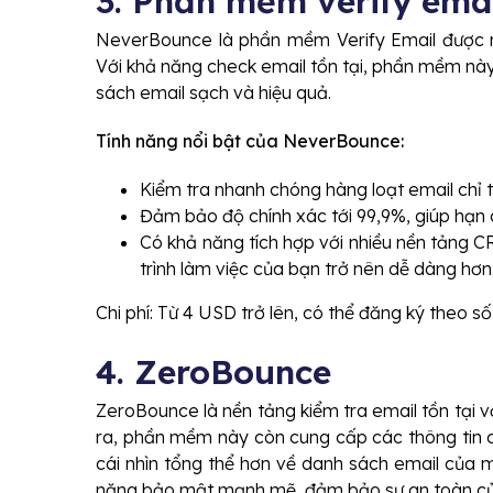
3. Phần mềm verify ema
NeverBounce là phần mềm Verify Email được nhi
Với khả năng check email tồn tại, phần mềm này
sách email sạch và hiệu quả.
Tính năng nổi bật của NeverBounce:
Kiểm tra nhanh chóng hàng loạt email chỉ t
Đảm bảo độ chính xác tới 99,9%, giúp hạn chế
Có khả năng tích hợp với nhiều nền tảng C
trình làm việc của bạn trở nên dễ dàng hơn
Chi phí: Từ 4 USD trở lên, có thể đăng ký theo s
4. ZeroBounce
ZeroBounce là nền tảng kiểm tra email tồn tại v
ra, phần mềm này còn cung cấp các thông tin c
cái nhìn tổng thể hơn về danh sách email của m
năng bảo mật mạnh mẽ, đảm bảo sự an toàn của 