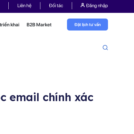
Liên hệ
Đối tác
Đăng nhập
riển khai
B2B Market
Đặt lịch tư vấn
c email chính xác