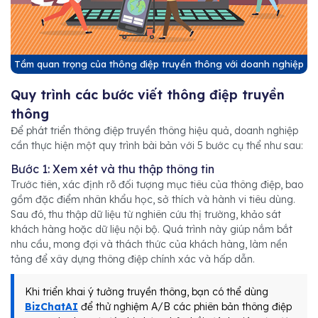
Tầm quan trọng của thông điệp truyền thông với doanh nghiệp
Quy trình các bước viết thông điệp truyền
thông
Để phát triển thông điệp truyền thông hiệu quả, doanh nghiệp
cần thực hiện một quy trình bài bản với 5 bước cụ thể như sau:
Bước 1: Xem xét và thu thập thông tin
Trước tiên, xác định rõ đối tượng mục tiêu của thông điệp, bao
gồm đặc điểm nhân khẩu học, sở thích và hành vi tiêu dùng.
Sau đó, thu thập dữ liệu từ nghiên cứu thị trường, khảo sát
khách hàng hoặc dữ liệu nội bộ. Quá trình này giúp nắm bắt
nhu cầu, mong đợi và thách thức của khách hàng, làm nền
tảng để xây dựng thông điệp chính xác và hấp dẫn.
Khi triển khai ý tưởng truyền thông, bạn có thể dùng
BizChatAI
để thử nghiệm A/B các phiên bản thông điệp