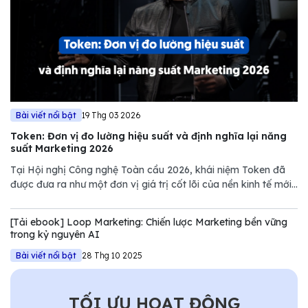
Bài viết nổi bật
19 Thg 03 2026
Token: Đơn vị đo lường hiệu suất và định nghĩa lại năng
suất Marketing 2026
Tại Hội nghị Công nghệ Toàn cầu 2026, khái niệm Token đã
được đưa ra như một đơn vị giá trị cốt lõi của nền kinh tế mới.
Tuy nhiên, nếu chỉ nhìn dưới góc độ kỹ thuật của NVIDIA,
chúng ta sẽ bỏ lỡ một bước ngoặt quan trọng trong quản trị
[Tải ebook] Loop Marketing: Chiến lược Marketing bền vững
Marketing.
trong kỷ nguyên AI
Bài viết nổi bật
28 Thg 10 2025
TỐI ƯU HOẠT ĐỘNG