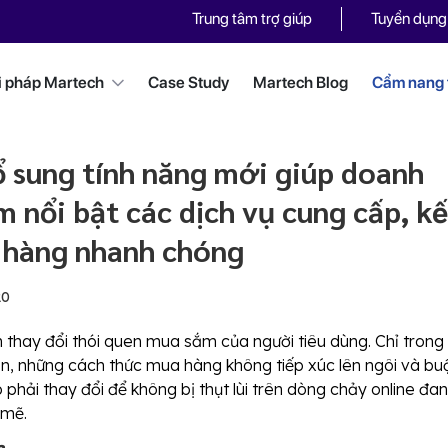
Trung tâm trợ giúp
Tuyển dụng
i pháp Martech
Case Study
Martech Blog
Cẩm nang t
 sung tính năng mới giúp doanh
m nổi bật các dịch vụ cung cấp, kế
 hàng nhanh chóng
20
thay đổi thói quen mua sắm của người tiêu dùng. Chỉ trong
ắn, những cách thức mua hàng không tiếp xúc lên ngôi và bu
phải thay đổi để không bị thụt lùi trên dòng chảy online đa
 mẽ.