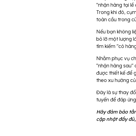
"nhận hàng tại lề
Trong khi đó, cụ
toàn cầu trong cù
Nếu bạn không li
bỏ lỡ một lượng l
tìm kiếm "có hàng
Nhằm phục vụ cho
"nhận hàng sau" 
được thiết kế để 
theo xu hướng của
Đây là sự thay đổ
tuyến để đáp ứng 
Hãy đảm bảo tằn
cập nhật đầy đủ