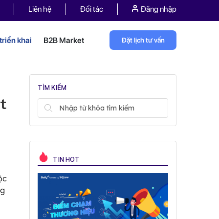
Liên hệ
Đối tác
Đăng nhập
riển khai
B2B Market
Đặt lịch tư vấn
TÌM KIẾM
t
TIN HOT
ộc
ng