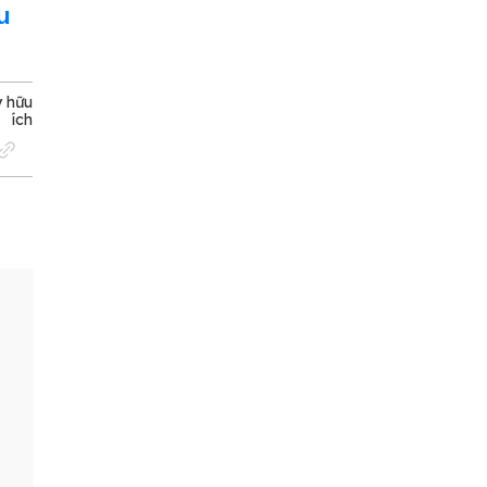
u
y hữu
ích