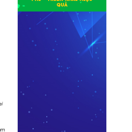
QUẢ
ại
cụm