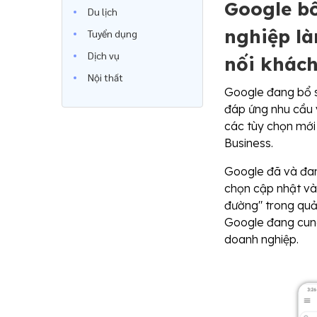
Google b
Du lịch
nghiệp là
Tuyển dụng
Dịch vụ
nối khác
Nội thất
Google đang bổ s
đáp ứng nhu cầu 
các tùy chọn mới
Business.
Google đã và đan
chọn cập nhật và
đường" trong quản
Google đang cung
doanh nghiệp.