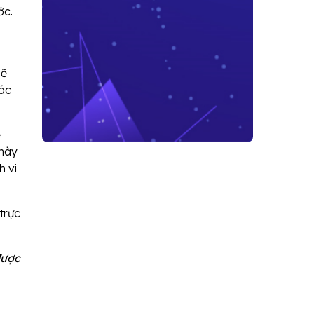
ớc.
sẽ
các
ẻ
 này
h vi
trực
được