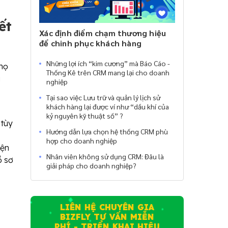
ết
Xác định điểm chạm thương hiệu
để chinh phục khách hàng
Những lợi ích “kim cương” mà Báo Cáo -
họ
Thống Kê trên CRM mang lại cho doanh
a
nghiệp
Tại sao việc Lưu trữ và quản lý lịch sử
khách hàng lại được ví như “dầu khí của
kỷ nguyên kỹ thuật số” ?
 tùy
Hướng dẫn lựa chọn hệ thống CRM phù
hợp cho doanh nghiệp
iện
Nhân viên không sử dụng CRM: Đâu là
ồ sơ
giải pháp cho doanh nghiệp?
LIÊN HỆ CHUYÊN GIA
BIZFLY TƯ VẤN MIỄN
PHÍ - TRIỂN KHAI HIỆU