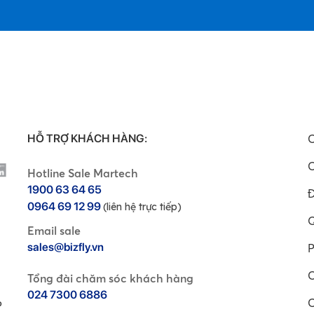
HỖ TRỢ KHÁCH HÀNG:
C
C
Hotline Sale Martech
1900 63 64 65
Đ
0964 69 12 99
(liên hệ trực tiếp)
Q
Email sale
sales@bizfly.vn
P
C
Tổng đài chăm sóc khách hàng
024 7300 6886
C
P