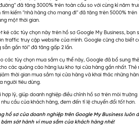
 đường" đã tăng 3000% trên toàn cầu so với cùng kì năm trư
m tìm kiếm "nhà hàng cho mang đi" đã tăng trên 5000% trên
ng một thời gian.
ệt kê các tùy chọn này trên hồ sơ Google My Business, bạn 
ớn traffic truy cập website của mình. Google cũng cho biết 
 sẵn gần tôi" đã tăng gấp 2 lần.
 các tùy chọn mua sắm cụ thể này, Google đã bổ sung th
cho các quảng cáo hàng lưu kho tại cửa hàng gần nhất. Thẻ
giảm thời gian mua sắm tại cửa hàng và khai thác những hàn
 người tiêu dùng.
i hợp lý, giúp doanh nghiệp điều chỉnh hồ sơ trên môi trường 
nhu cầu của khách hàng, đem đến tỉ lệ chuyển đổi tốt hơn.
g hồ sơ của doanh nghiệp trên Google My Business luôn 
, bám sát hành vi mua sắm của khách hàng nhé!