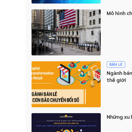
Mô hình ch
BÁN LẺ
Ngành bán
thế giới
Những xu 