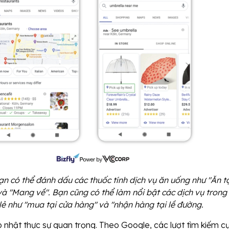
ạn có thể đánh dấu các thuốc tính dịch vụ ăn uống như "Ăn t
à "Mang về". Bạn cũng có thể làm nổi bật các dịch vụ trong
ẻ như "mua tại cửa hàng" và "nhận hàng tại lề đường.
 nhật thực sự quan trọng. Theo Google, các lượt tìm kiếm 