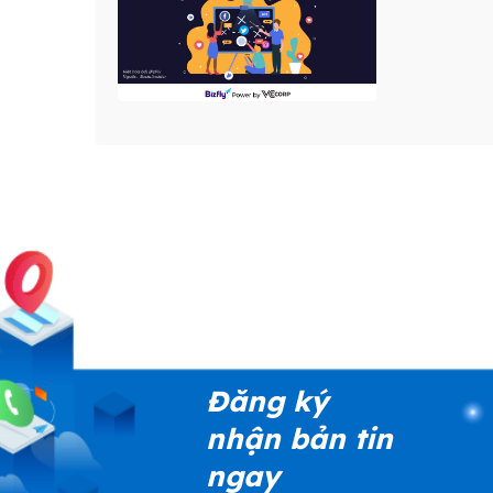
Đăng ký
nhận bản tin
ngay