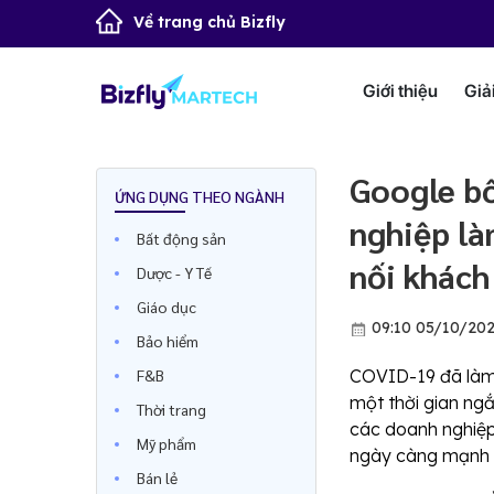
Về trang chủ Bizfly
Giới thiệu
Giả
Google bổ
ỨNG DỤNG THEO NGÀNH
nghiệp là
Bất động sản
nối khách
Dược - Y Tế
Giáo dục
09:10 05/10/20
Bảo hiểm
F&B
COVID-19 đã làm 
một thời gian ng
Thời trang
các doanh nghiệp 
Mỹ phẩm
ngày càng mạnh
Bán lẻ