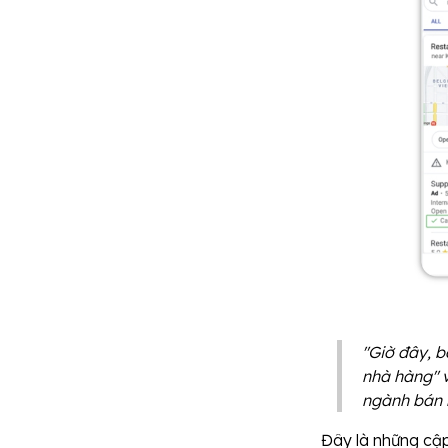
"Giờ đây, b
nhà hàng" v
ngành bán l
Đây là những cập