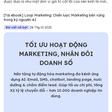
được đưa ra như một đơn vị giá trị cốt lõi của nền kinh tế mới.
Tuy nhiên, nếu chỉ nhìn dưới góc độ kỹ thuật của NVIDIA,
chúng ta sẽ bỏ lỡ một bước ngoặt quan trọng trong quản trị
[Tải ebook] Loop Marketing: Chiến lược Marketing bền vững
Marketing.
trong kỷ nguyên AI
Bài viết nổi bật
28 Thg 10 2025
TỐI ƯU HOẠT ĐỘNG
MARKETING, NHÂN ĐÔI
DOANH SỐ
Nền tảng tự động hóa marketing đa kênh ứng
dụng AI: Email, SMS, chatbot, landing page, nuôi
dưỡng & chấm điểm lead. Giúp tối ưu chi phí, tăng
X2 tỷ lệ chuyển đổi – hơn 10.000 doanh nghiệp tin
dùng.