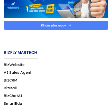
Khám phá ngay
BIZFLY MARTECH
BizWebsite
AI Sales Agent
BizCRM
BizMail
BizChatAI
SmartEdu