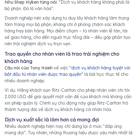
Như Shep Hyken từng nói:
"Dịch vụ khách hàng không phải là
bộ phận. Đó là văn hóa".
Doanh nghiệp nên xây dựng tư duy lấy khách hàng làm trung
tâm trong mọi bộ phận, không chỉ ở phòng chăm sóc khách
hàng hay bán hàng. Mọi điểm chạm – từ nhân viên lễ tân, tài
xế giao hàng, cho đến người trực tổng đài – đều góp phần tạo
nên trải nghiệm dịch vụ trọn vẹn.
Trao quyền cho nhân viên là trao trải nghiệm cho
khách hàng
Câu nói của Tony Hsieh
về việc
"dịch vụ khách hàng tuyệt vời
bắt đầu từ nhân viên được trao quyền"
là bài học thực tế cho
nhiều doanh nghiệp.
Ví dụ: Hãng khách sạn Ritz-Carlton cho phép nhân viên chi tới
2.000 USD để giải quyết một vấn đề của khách mà không cần
xin phép quản lý. Chính sự chủ động này giúp Ritz-Carlton trở
thành tượng đài về dịch vụ khách hàng cá nhân hóa.
Dịch vụ xuất sắc là làm hơn cả mong đợi
Nhiều doanh nghiệp hiện nay chỉ dừng lại ở mức "đáp ứng
mong đợi". Tuy nhiên, những thương hiệu được yêu mến nhất là