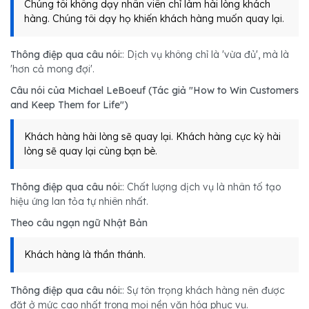
Chúng tôi không dạy nhân viên chỉ làm hài lòng khách
hàng. Chúng tôi dạy họ khiến khách hàng muốn quay lại.
Thông điệp qua câu nói:
: Dịch vụ không chỉ là 'vừa đủ', mà là
'hơn cả mong đợi'.
Câu nói của Michael LeBoeuf (Tác giả "How to Win Customers
and Keep Them for Life")
Khách hàng hài lòng sẽ quay lại. Khách hàng cực kỳ hài
lòng sẽ quay lại cùng bạn bè.
Thông điệp qua câu nói:
: Chất lượng dịch vụ là nhân tố tạo
hiệu ứng lan tỏa tự nhiên nhất.
Theo câu ngạn ngữ Nhật Bản
Khách hàng là thần thánh.
Thông điệp qua câu nói:
: Sự tôn trọng khách hàng nên được
đặt ở mức cao nhất trong mọi nền văn hóa phục vụ.