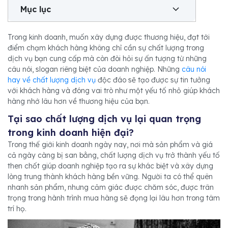
Mục lục
Trong kinh doanh, muốn xây dựng được thương hiệu, đạt tới
điểm chạm khách hàng không chỉ cần sự chất lượng trong
dịch vụ bạn cung cấp mà còn đòi hỏi sự ấn tượng từ những
câu nói, slogan riêng biệt của doanh nghiệp. Những
câu nói
hay về chất lượng dịch vụ
độc đáo sẽ tạo được sự tin tưởng
với khách hàng và đóng vai trò như một yếu tố nhỏ giúp khách
hàng nhớ lâu hơn về thương hiệu của bạn.
Tại sao chất lượng dịch vụ lại quan trọng
trong kinh doanh hiện đại?
Trong thế giới kinh doanh ngày nay, nơi mà sản phẩm và giá
cả ngày càng bị san bằng, chất lượng dịch vụ trở thành yếu tố
then chốt giúp doanh nghiệp tạo ra sự khác biệt và xây dựng
lòng trung thành khách hàng bền vững. Người ta có thể quên
nhanh sản phẩm, nhưng cảm giác được chăm sóc, được trân
trọng trong hành trình mua hàng sẽ đọng lại lâu hơn trong tâm
trí họ.