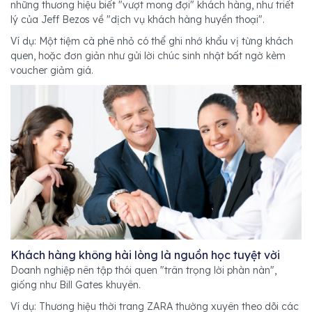
những thương hiệu biết "vượt mong đợi" khách hàng, như triết
lý của Jeff Bezos về "dịch vụ khách hàng huyền thoại".
Ví dụ: Một tiệm cà phê nhỏ có thể ghi nhớ khẩu vị từng khách
quen, hoặc đơn giản như gửi lời chúc sinh nhật bất ngờ kèm
voucher giảm giá.
Khách hàng không hài lòng là nguồn học tuyệt vời
Doanh nghiệp nên tập thói quen "trân trọng lời phàn nàn",
giống như Bill Gates khuyên.
Ví dụ: Thương hiệu thời trang ZARA thường xuyên theo dõi các