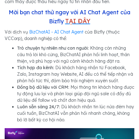
cảm thấy được thấu hiểu ngay từ tin nhắn đầu tiên.
Mời bạn chat thử ngay với AI Chat Agent của
TẠI ĐÂY
Bizfly
Với dịch vụ
BizChatAI - AI Chat Agent
của Bizfly (thuộc
VCCorp), doanh nghiệp có thể:
Trò chuyện tự nhiên như con người:
Không còn những
câu trả lời khô cứng, BizChatAI phản hồi linh hoạt, thân
thiện, và phù hợp với ngữ cảnh khách hàng đặt ra.
Tích hợp đa kênh:
Dù khách hàng nhắn từ Facebook,
Zalo, Instagram hay Website, AI đều có thể tiếp nhận và
phản hồi tức thì, đảm bảo trải nghiệm xuyên suốt.
Đồng bộ dữ liệu với CRM:
Mọi thông tin khách hàng được
tự động lưu lại và phân loại giúp đội ngũ sale có đầy đủ
dữ liệu để follow và chốt đơn hiệu quả.
Luôn sẵn sàng 24/7:
Dù khách nhắn tin lúc nửa đêm hay
cuối tuần, BizChatAI vẫn phản hồi nhanh chóng, không
bỏ lỡ bất kỳ cơ hội nào.