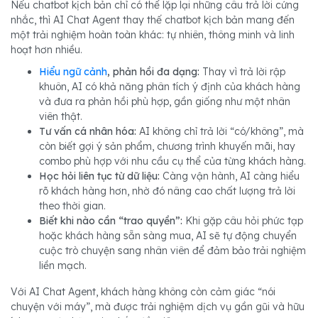
Nếu chatbot kịch bản chỉ có thể lặp lại những câu trả lời cứng
nhắc, thì AI Chat Agent thay thế chatbot kịch bản mang đến
một trải nghiệm hoàn toàn khác: tự nhiên, thông minh và linh
hoạt hơn nhiều.
Hiểu ngữ cảnh
, phản hồi đa dạng:
Thay vì trả lời rập
khuôn, AI có khả năng phân tích ý định của khách hàng
và đưa ra phản hồi phù hợp, gần giống như một nhân
viên thật.
Tư vấn cá nhân hóa:
AI không chỉ trả lời “có/không”, mà
còn biết gợi ý sản phẩm, chương trình khuyến mãi, hay
combo phù hợp với nhu cầu cụ thể của từng khách hàng.
Học hỏi liên tục từ dữ liệu:
Càng vận hành, AI càng hiểu
rõ khách hàng hơn, nhờ đó nâng cao chất lượng trả lời
theo thời gian.
Biết khi nào cần “trao quyền”:
Khi gặp câu hỏi phức tạp
hoặc khách hàng sẵn sàng mua, AI sẽ tự động chuyển
cuộc trò chuyện sang nhân viên để đảm bảo trải nghiệm
liền mạch.
Với AI Chat Agent, khách hàng không còn cảm giác “nói
chuyện với máy”, mà được trải nghiệm dịch vụ gần gũi và hữu