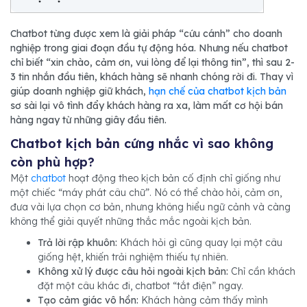
Chatbot từng được xem là giải pháp “cứu cánh” cho doanh
nghiệp trong giai đoạn đầu tự động hóa. Nhưng nếu chatbot
chỉ biết “xin chào, cảm ơn, vui lòng để lại thông tin”, thì sau 2-
3 tin nhắn đầu tiên, khách hàng sẽ nhanh chóng rời đi. Thay vì
giúp doanh nghiệp giữ khách,
hạn chế của chatbot kịch bản
sơ sài lại vô tình đẩy khách hàng ra xa, làm mất cơ hội bán
hàng ngay từ những giây đầu tiên.
Chatbot kịch bản cứng nhắc vì sao không
còn phù hợp?
Một
chatbot
hoạt động theo kịch bản cố định chỉ giống như
một chiếc “máy phát câu chữ”. Nó có thể chào hỏi, cảm ơn,
đưa vài lựa chọn cơ bản, nhưng không hiểu ngữ cảnh và càng
không thể giải quyết những thắc mắc ngoài kịch bản.
Trả lời rập khuôn:
Khách hỏi gì cũng quay lại một câu
giống hệt, khiến trải nghiệm thiếu tự nhiên.
Không xử lý được câu hỏi ngoài kịch bản:
Chỉ cần khách
đặt một câu khác đi, chatbot “tắt điện” ngay.
Tạo cảm giác vô hồn:
Khách hàng cảm thấy mình