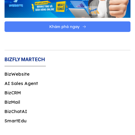
Khám phá ngay
BIZFLY MARTECH
BizWebsite
AI Sales Agent
BizCRM
BizMail
BizChatAI
SmartEdu