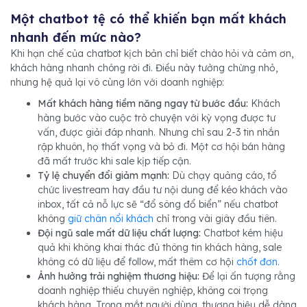
Một chatbot tệ có thể khiến bạn mất khách
nhanh đến mức nào?
Khi hạn chế của chatbot kịch bản chỉ biết chào hỏi và cảm ơn,
khách hàng nhanh chóng rời đi. Điều này tưởng chừng nhỏ,
nhưng hệ quả lại vô cùng lớn với doanh nghiệp:
Mất khách hàng tiềm năng ngay từ bước đầu:
Khách
hàng bước vào cuộc trò chuyện với kỳ vọng được tư
vấn, được giải đáp nhanh. Nhưng chỉ sau 2-3 tin nhắn
rập khuôn, họ thất vọng và bỏ đi. Một cơ hội bán hàng
đã mất trước khi sale kịp tiếp cận.
Tỷ lệ chuyển đổi giảm mạnh:
Dù chạy quảng cáo, tổ
chức livestream hay đầu tư nội dung để kéo khách vào
inbox, tất cả nỗ lực sẽ “đổ sông đổ biển” nếu chatbot
không
giữ chân nổi khách
chỉ trong vài giây đầu tiên.
Đội ngũ sale mất dữ liệu chất lượng:
Chatbot kém hiệu
quả khi không khai thác đủ thông tin khách hàng, sale
không có dữ liệu để follow, mất thêm cơ hội
chốt đơn
.
Ảnh hưởng trải nghiệm thương hiệu:
Để lại ấn tượng rằng
doanh nghiệp thiếu chuyên nghiệp, không coi trọng
khách hàng. Trong mắt người dùng, thương hiệu dễ dàng