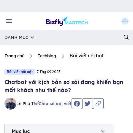
Về trang chủ Bizfly
DANH MỤC
Bài viết nổi bật
Trang chủ
Techblog
Bài viết nổi bật
17 Thg 09 2025
Chatbot với kịch bản sơ sài đang khiến bạn
mất khách như thế nào?
Lê Phú Thế
Chia sẻ bài viết
Mục lục