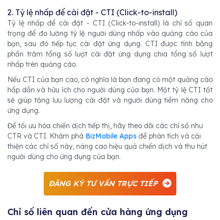
2. Tỷ lệ nhấp để cài đặt - CTI (Click-to-install)
Tỷ lệ nhấp để cài đặt - CTI (Click-to-install) là chỉ số quan
trọng để đo lường tỷ lệ người dùng nhấp vào quảng cáo của
bạn, sau đó tiếp tục cài đặt ứng dụng. CTI được tính bằng
phần trăm tổng số lượt cài đặt ứng dụng chia tổng số lượt
nhấp trên quảng cáo.
Nếu CTI của bạn cao, có nghĩa là bạn đang có một quảng cáo
hấp dẫn và hữu ích cho người dùng của bạn. Một tỷ lệ CTI tốt
sẽ giúp tăng lưu lượng cài đặt và người dùng tiềm năng cho
ứng dụng.
Để tối ưu hóa chiến dịch tiếp thị, hãy theo dõi các chỉ số như
CTR và CTI. Khám phá
BizMobile Apps
để phân tích và cải
thiện các chỉ số này, nâng cao hiệu quả chiến dịch và thu hút
người dùng cho ứng dụng của bạn.
ĐĂNG KÝ TƯ VẤN TRỰC TIẾP
Chỉ số liên quan đến cửa hàng ứng dụng