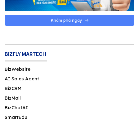
Khám phá ngay
BIZFLY MARTECH
BizWebsite
AI Sales Agent
BizCRM
BizMail
BizChatAI
SmartEdu