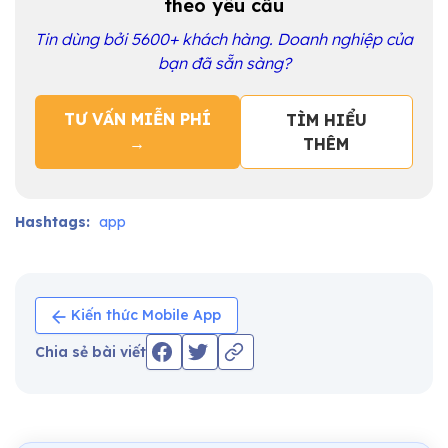
theo yêu cầu
Tin dùng bởi 5600+ khách hàng. Doanh nghiệp của
bạn đã sẵn sàng?
TƯ VẤN MIỄN PHÍ
TÌM HIỂU
→
THÊM
Hashtags:
app
Kiến thức Mobile App
Chia sẻ bài viết