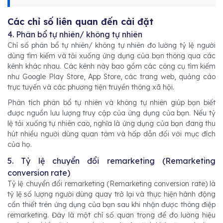
Các chỉ số liên quan đến cài đặt
4. Phân bổ tự nhiên/ không tự nhiên
Chỉ số phân bổ tự nhiên/ không tự nhiên đo lường tỷ lệ người
dùng tìm kiếm và tải xuống ứng dụng của bạn thông qua các
kênh khác nhau. Các kênh này bao gồm các công cụ tìm kiếm
như Google Play Store, App Store, các trang web, quảng cáo
trực tuyến và các phương tiện truyền thông xã hội.
Phân tích phân bổ tự nhiên và không tự nhiên giúp bạn biết
được nguồn lưu lượng truy cập của ứng dụng của bạn. Nếu tỷ
lệ tải xuống tự nhiên cao, nghĩa là ứng dụng của bạn đang thu
hút nhiều người dùng quan tâm và hấp dẫn đối với mục đích
của họ.
5. Tỷ lệ chuyển đổi remarketing (Remarketing
conversion rate)
Tỷ lệ chuyển đổi remarketing (Remarketing conversion rate) là
tỷ lệ số lượng người dùng quay trở lại và thực hiện hành động
cần thiết trên ứng dụng của bạn sau khi nhận được thông điệp
remarketing. Đây là một chỉ số quan trọng để đo lường hiệu