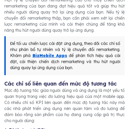
remarketing của bạn đang đạt hiệu quả tốt và giúp thu hút
nhiều người dùng quay trở lại ứng dụng của bạn. Nếu tỷ lệ
chuyển đổi remarketing thấp, bạn cần phải xem xét lại chiến
lược remarketing của mình và cải thiện chúng để tăng khả
năng thu hút người dùng quay trở lại ứng dụng.
Để tối ưu chiến lược cài đặt ứng dụng, theo dõi các chỉ số
như phân bổ tự nhiên và tỷ lệ chuyển đổi remarketing.
Khám phá
BizMobile Apps
để phân tích hiệu quả cài
đặt, cải thiện chiến dịch remarketing và thu hút người
dùng quay lại ứng dụng của bạn.
Các chỉ số liên quan đến mức độ tương tác
Mức độ tương tác giữa người dùng và ứng dụng là một yếu tố
quan trọng trong việc đo lường hiệu quả của một mobile app.
Có nhiều chỉ số KPI liên quan đến mức độ tương tác này mà
các nhà phát triển ứng dụng nên quan tâm và đo lường để
đảm bảo rằng sản phẩm của họ đang cung cấp giá trị thực
cho người dùng: