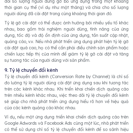
dõi số lượng người dùng gỡ bỏ ứng dụng trong một khoảng
thời gian cụ thể (ví dụ như một tháng) và chia cho số lượng
người dùng đã cài đặt trong cùng khoảng thời gian đó.
Tỷ lệ gỡ cài đặt có thể được ảnh hưởng bởi nhiều yếu tố khác
nhau, bao gồm trải nghiệm người dùng, tính năng của ứng
dụng, tốc độ và độ ổn định của ứng dụng, tần suất cập nhật,
quảng cáo, v.v. Nếu nhà phát triển ứng dụng phát hiện tỷ lệ gỡ
cài đặt quá cao, họ có thể cần phải điều chỉnh sản phẩm hoặc
chiến lược tiếp thị của mình để giảm tỷ lệ gỡ cài đặt và tăng
sự tương tác của người dùng với sản phẩm.
9. Tỷ lệ chuyển đổi kênh
Tỷ lệ chuyển đổi kênh (Conversion Rate by Channel) là chỉ số
đo lường tỷ lệ người dùng cài đặt ứng dụng sau khi tương tác
trên các kênh khác nhau. Khi triển khai chiến dịch quảng cáo
trên nhiều kênh khác nhau, việc theo dõi tỷ lệ chuyển đổi kênh
sẽ giúp cho nhà phát triển ứng dụng hiểu rõ hơn về hiệu quả
của các kênh quảng cáo khác nhau.
Ví dụ, nếu một ứng dụng triển khai chiến dịch quảng cáo trên
Google Adwords và Facebook Ads cùng một lúc, nhà phát triển
có thể sử dụng chỉ số tỷ lệ chuyển đổi kênh để so sánh hiệu