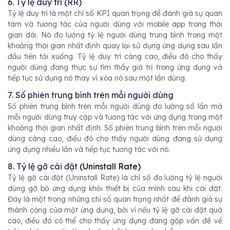
6. Tỷ lệ duy trì (RR)
Tỷ lệ duy trì là một chỉ số KPI quan trọng để đánh giá sự quan
tâm và tương tác của người dùng với mobile app trong thời
gian dài. Nó đo lường tỷ lệ người dùng trung bình trong một
khoảng thời gian nhất định quay lại sử dụng ứng dụng sau lần
đầu tiên tải xuống. Tỷ lệ duy trì càng cao, điều đó cho thấy
người dùng đang thực sự tìm thấy giá trị trong ứng dụng và
tiếp tục sử dụng nó thay vì xóa nó sau một lần dùng.
7. Số phiên trung bình trên mỗi người dùng
Số phiên trung bình trên mỗi người dùng đo lường số lần mà
mỗi người dùng truy cập và tương tác với ứng dụng trong một
khoảng thời gian nhất định. Số phiên trung bình trên mỗi người
dùng càng cao, điều đó cho thấy người dùng đang sử dụng
ứng dụng nhiều lần và tiếp tục tương tác với nó.
8. Tỷ lệ gỡ cài đặt
(Uninstall Rate)
Tỷ lệ gỡ cài đặt (Uninstall Rate) là chỉ số đo lường tỷ lệ người
dùng gỡ bỏ ứng dụng khỏi thiết bị của mình sau khi cài đặt.
Đây là một trong những chỉ số quan trọng nhất để đánh giá sự
thành công của một ứng dụng, bởi vì nếu tỷ lệ gỡ cài đặt quá
cao, điều đó có thể cho thấy ứng dụng đang gặp vấn đề về