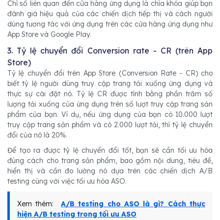
Chỉ số liên quan đến cửa hàng ứng dụng là chìa khóa giúp bạn
đánh giá hiệu quả của các chiến dịch tiếp thị và cách người
dùng tương tác với ứng dụng trên các cửa hàng ứng dụng như
App Store và Google Play.
3. Tỷ lệ chuyển đổi Conversion rate - CR (trên App
Store)
Tỷ lệ chuyển đổi trên App Store (Conversion Rate - CR) cho
biết tỷ lệ người dùng truy cập trang tải xuống ứng dụng và
thực sự cài đặt nó. Tỷ lệ CR được tính bằng phần trăm số
lượng tải xuống của ứng dụng trên số lượt truy cập trang sản
phẩm của bạn. Ví dụ, nếu ứng dụng của bạn có 10.000 lượt
truy cập trang sản phẩm và có 2.000 lượt tải, thì tỷ lệ chuyển
đổi của nó là 20%.
Để tạo ra được tỷ lệ chuyển đổi tốt, bạn sẽ cần tối ưu hóa
đúng cách cho trang sản phẩm, bao gồm nội dung, tiêu đề,
hiển thị và cần đo lường nó dựa trên các chiến dịch A/B
testing cùng với việc tối ưu hóa ASO.
Xem thêm:
A/B testing cho ASO là gì? Cách thực
hiện A/B testing trong tối ưu ASO