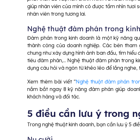
giúp nhân viên của mình có được tầm nhìn tươi 
nhân viên trong tương lai.
Nghệ thuật đàm phán trong kin
Đàm phán trong kinh doanh là một kỹ năng qua
thành công của doanh nghiệp. Các bên tham 
chung như xây dựng hình ảnh ban đầu, tìm hiểu đ
tiêu đàm phán,... Nghệ thuật đàm phán trong ki
dụng câu hỏi và ngôn từ khéo léo để lắng nghe,
Xem thêm bài viết "
Nghệ thuật đàm phán tron
nắm bắt ngay 8 kỹ năng đàm phán giúp doanh 
khách hàng và đối tác.
5 điều cần lưu ý trong 
Trong nghệ thuật kinh doanh, bạn cần lưu ý 5 đi
Nụ cười