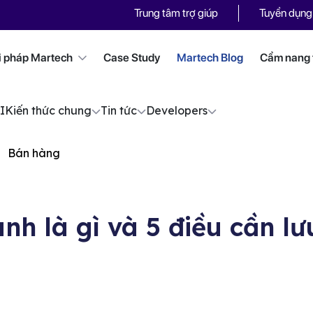
Trung tâm trợ giúp
Tuyển dụng
i pháp Martech
Case Study
Martech Blog
Cẩm nang t
I
Kiến thức chung
Tin tức
Developers
Bán hàng
nh là gì và 5 điều cần lư