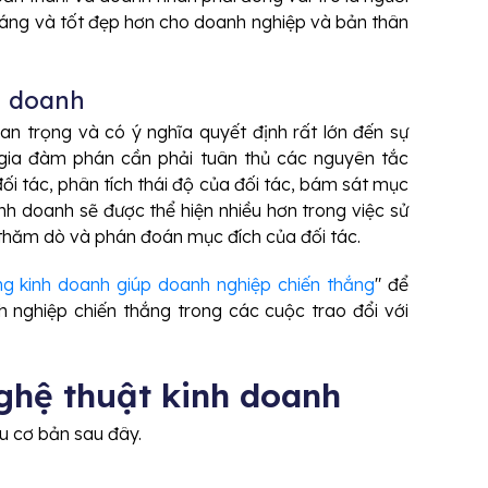
sáng và tốt đẹp hơn cho doanh nghiệp và bản thân
h doanh
n trọng và có ý nghĩa quyết định rất lớn đến sự
gia đàm phán cần phải tuân thủ các nguyên tắc
ối tác, phân tích thái độ của đối tác, bám sát mục
nh doanh sẽ được thể hiện nhiều hơn trong việc sử
 thăm dò và phán đoán mục đích của đối tác.
g kinh doanh giúp doanh nghiệp chiến thắng
" để
nghiệp chiến thắng trong các cuộc trao đổi với
nghệ thuật kinh doanh
ều cơ bản sau đây.