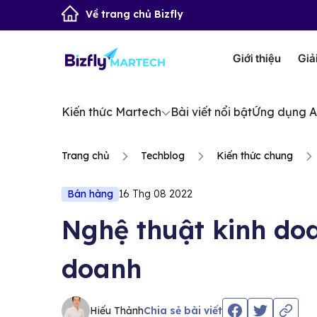
Về trang chủ Bizfly
Giới thiệu
Giả
Kiến thức Martech
Bài viết nổi bật
Ứng dụng A
Trang chủ
Techblog
Kiến thức chung
Bán hàng
16 Thg 08 2022
Nghệ thuật kinh doa
doanh
Hiếu Thảnh
Chia sẻ bài viết