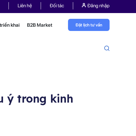
Liên hệ
Đối tác
Đăng nhập
riển khai
B2B Market
Đặt lịch tư vấn
u ý trong kinh