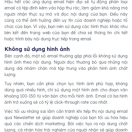
Hầu hết các ứng dụng email hiện đại sẽ tự động phân loại
email có tệp đính kèm vào hộp thư rác, làm giảm khả năng mà
người nhận thực sự mở và đọc nội dung của bạn. Điều này
cũng có thể ảnh hưởng đến uy tín của doanh nghiệp hoặc tổ
chức của bạn. Vì vậy, bạn nên sử dụng các hình thức khác như
liên kết đến trang web của bạn để chia sẻ thông tin chi tiết
hoặc trình bày nội dung trực tiếp trong email.
Không sử dụng hình ảnh
Bên cạnh đó, một số email thường gặp phải lỗi không sử dụng
hình ảnh theo nội dung. Người đọc thường bỏ qua những nội
dung dài nhàm chán mà tập trung vào phần hình ảnh chất
lượng.
Tuy nhiên, bạn cần phải chọn lọc hình ảnh phù hợp, không
dùng quá nhiều hình, chỉ sử dụng một hình ảnh cho đoạn văn
khoảng 100-150 từ văn bản cho mỗi hình ảnh. Email có ba hình
ảnh trở xuống sẽ có tỷ lệ click-through rate cao nhất.
Việc tối ưu những sai lầm cần tránh khi tiếp thị nội dung email
qua Newsletter sẽ giúp doanh nghiệp của bạn tối ưu hóa hiệu
quả các chiến dịch marketing. Bởi việc tạo ra nội dung chất
lượng, cá nhân hóa trải nghiệm của người nhận sẽ giúp doanh