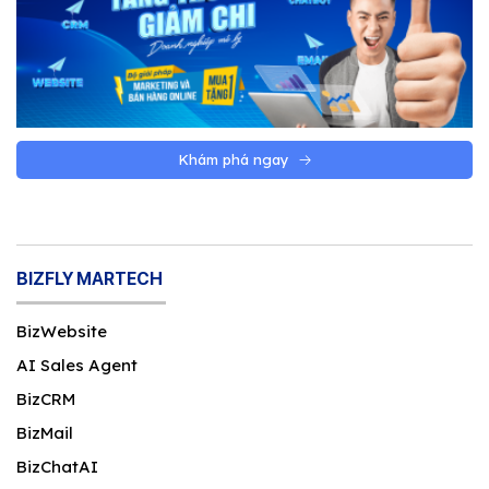
Khám phá ngay
BIZFLY MARTECH
BizWebsite
AI Sales Agent
BizCRM
BizMail
BizChatAI