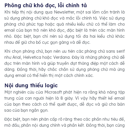
Phông chữ khó đọc, lỗi chính tả
Khi tiếp thị nội dung qua Newsletter, một sai lầm cần tránh là
sử dụng phông chữ khó đọc và mắc lỗi chính tả. Việc sử dụng
phông chữ phức tạp hoặc quá nhiều kiểu chữ có thể làm cho
email của bạn trở nên khó đọc, đặc biệt là trên các màn hình
nhỏ. Đặc biệt, bạn chỉ nên sử dụng tối đa hai kiểu chữ khác
nhau để giữ cho bố cục gọn gàng và dễ đọc.
Khi chọn phông chữ, bạn nên ưu tiên các phông chữ sans serif
như Arial, Helvetica hoặc Verdana. Đây là những phông chữ dễ
đọc trên màn hình và giúp truyền đạt thông điệp một cách dễ
dàng. Đồng thời, hãy chắc chắn sử dụng phông chữ mà ứng
dụng email có thể hiển thị một cách chính xác.
Nội dung thiếu logic
Một nghiên cứu của Microsoft phát hiện ra rằng khả năng tập
trung của con người hiện là 8 giây. Vì vậy hãy thiết kế email
của bạn theo cách có thể quét được, dễ đọc và giữ cho bản
sao của bạn ngắn gọn.
Đặc biệt, bạn nên phân cấp rõ ràng theo các phần như tiêu đề,
mở đầu, phần nội dung chính và phần kết. Đồng thời, bạn cũng