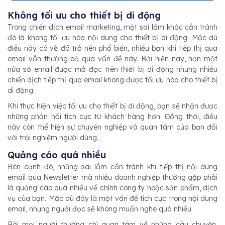
Không tối ưu cho thiết bị di động
Trong chiến dịch email marketing, một sai lầm khác cần tránh
đó là không tối ưu hóa nội dung cho thiết bị di động. Mặc dù
điều này có vẻ đã trở nên phổ biến, nhiều bạn khi tiếp thị qua
email vẫn thường bỏ qua vấn đề này. Bởi hiện nay, hơn một
nửa số email được mở đọc trên thiết bị di động nhưng nhiều
chiến dịch tiếp thị qua email không được tối ưu hóa cho thiết bị
di động.
Khi thực hiện việc tối ưu cho thiết bị di động, bạn sẽ nhận được
những phản hồi tích cực từ khách hàng hơn. Đồng thời, điều
này còn thể hiện sự chuyên nghiệp và quan tâm của bạn đối
với trải nghiệm người dùng.
Quảng cáo quá nhiều
Bên cạnh đó, những sai lầm cần tránh khi tiếp thị nội dung
email qua Newsletter mà nhiều doanh nghiệp thường gặp phải
là quảng cáo quá nhiều về chính công ty hoặc sản phẩm, dịch
vụ của bạn. Mặc dù đây là một vấn đề tích cực trong nội dung
email, nhưng người đọc sẽ không muốn nghe quá nhiều.
Bởi mọi người thường chỉ quan tâm về những câu chuyện,