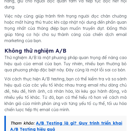
hàng, giữ cho người đọc quan tâm và tiếp tục đọc hết nội
dung.
Việc này cũng giúp tránh tình trạng người đọc chán chường
hoặc mất hứng thú trước khi cập nhật nội dung đến phần quan
trọng nhất của thông điệp bạn muốn truyền đạt. Đồng thời
giúp tăng cơ hội cho sự thành công của chiến dịch email
marketing của bạn.
Không thử nghiệm A/B
Thử nghiệm A/B là một phương pháp quan trọng để nâng cao
hiệu quả của email của bạn. Tuy nhiên, nhiều bạn thường bỏ
qua phương pháp đặc biệt này. Đây cũng là một lỗi sai cơ bản.
Với cách thực hiện A/B testing, bạn có thể kiểm tra và so sánh
hiệu quả của các yếu tố khác nhau trong email như dòng chủ
đề, tiêu đề, hình ảnh, cá nhân hóa, lời kêu gọi hành động, và
nhiều yếu tố khác. Từ đó, bạn có thể hiểu rõ hơn về cách mà
khán giả của mình phản ứng với từng yếu tố cụ thể, tối ưu hóa
chiến lược tiếp thị email của mình.
Tham khảo:
A/B Testing là gì? Quy trình triển khai
A/B Testing hiệu quả