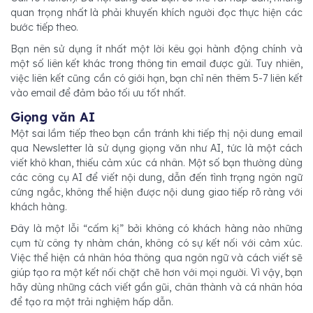
quan trọng nhất là phải khuyến khích người đọc thực hiện các
bước tiếp theo.
Bạn nên sử dụng ít nhất một lời kêu gọi hành động chính và
một số liên kết khác trong thông tin email được gửi. Tuy nhiên,
việc liên kết cũng cần có giới hạn, bạn chỉ nên thêm 5-7 liên kết
vào email để đảm bảo tối ưu tốt nhất.
Giọng văn AI
Một sai lầm tiếp theo bạn cần tránh khi tiếp thị nội dung email
qua Newsletter là sử dụng giọng văn như AI, tức là một cách
viết khô khan, thiếu cảm xúc cá nhân. Một số bạn thường dùng
các công cụ AI để viết nội dung, dẫn đến tình trạng ngôn ngữ
cứng ngắc, không thể hiện được nội dung giao tiếp rõ ràng với
khách hàng.
Đây là một lỗi “cấm kị” bởi không có khách hàng nào những
cụm từ công ty nhàm chán, không có sự kết nối với cảm xúc.
Việc thể hiện cá nhân hóa thông qua ngôn ngữ và cách viết sẽ
giúp tạo ra một kết nối chặt chẽ hơn với mọi người. Vì vậy, bạn
hãy dùng những cách viết gần gũi, chân thành và cá nhân hóa
để tạo ra một trải nghiệm hấp dẫn.