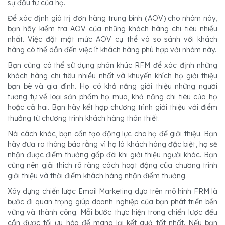
sự đầu tư của họ.
Để xác định giá trị đơn hàng trung bình (AOV) cho nhóm này,
bạn hãy kiểm tra AOV của những khách hàng chi tiêu nhiều
nhất. Việc đặt một mức AOV cụ thể và so sánh với khách
hàng có thể dẫn đến việc ít khách hàng phù hợp với nhóm này.
Bạn cũng có thể sử dụng phân khúc RFM để xác định những
khách hàng chi tiêu nhiều nhất và khuyến khích họ giới thiệu
bạn bè và gia đình. Họ có khả năng giới thiệu những người
tương tự về loại sản phẩm họ mua, khả năng chi tiêu của họ
hoặc cả hai. Bạn hãy kết hợp chương trình giới thiệu với điểm
thưởng từ chương trình khách hàng thân thiết.
Nói cách khác, bạn cần tạo động lực cho họ để giới thiệu. Bạn
hãy đưa ra thông báo rằng vì họ là khách hàng đặc biệt, họ sẽ
nhận được điểm thưởng gấp đôi khi giới thiệu người khác. Bạn
cũng nên giải thích rõ ràng cách hoạt động của chương trình
giới thiệu và thời điểm khách hàng nhận điểm thưởng.
Xây dựng chiến lược Email Marketing dựa trên mô hình FRM là
bước đi quan trọng giúp doanh nghiệp của bạn phát triển bền
vững và thành công. Mỗi bước thực hiện trong chiến lược đều
cần được tối ưu hóa để mang lại kết quả tốt nhất. Nếu bạn