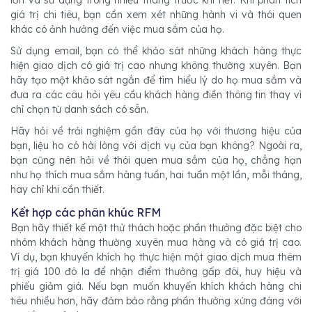
giá trị chi tiêu, bạn cần xem xét những hành vi và thói quen
khác có ảnh hưởng đến việc mua sắm của họ.
Sử dụng email, bạn có thể khảo sát những khách hàng thực
hiện giao dịch có giá trị cao nhưng không thường xuyên. Bạn
hãy tạo một khảo sát ngắn để tìm hiểu lý do họ mua sắm và
đưa ra các câu hỏi yêu cầu khách hàng điền thông tin thay vì
chỉ chọn từ danh sách có sẵn.
Hãy hỏi về trải nghiệm gần đây của họ với thương hiệu của
bạn, liệu ho có hài lòng với dịch vụ của bạn không? Ngoài ra,
bạn cũng nên hỏi về thói quen mua sắm của họ, chẳng hạn
như họ thích mua sắm hàng tuần, hai tuần một lần, mỗi tháng,
hay chỉ khi cần thiết.
Kết hợp các phân khúc RFM
Bạn hãy thiết kế một thử thách hoặc phần thưởng đặc biệt cho
nhóm khách hàng thường xuyên mua hàng và có giá trị cao.
Ví dụ, bạn khuyến khích họ thực hiện một giao dịch mua thêm
trị giá 100 đô la để nhận điểm thưởng gấp đôi, huy hiệu và
phiếu giảm giá. Nếu bạn muốn khuyến khích khách hàng chi
tiêu nhiều hơn, hãy đảm bảo rằng phần thưởng xứng đáng với