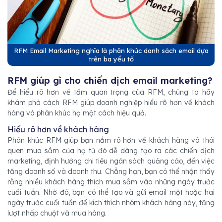
RFM Email Marketing nghĩa là phân khúc danh sách email dựa
trên ba yếu tố
RFM giúp gì cho chiến dịch email marketing?
Để hiểu rõ hơn về tầm quan trọng của RFM, chúng ta hãy
khám phá cách RFM giúp doanh nghiệp hiểu rõ hơn về khách
hàng và phân khúc họ một cách hiệu quả.
Hiểu rõ hơn về khách hàng
Phân khúc RFM giúp bạn nắm rõ hơn về khách hàng và thói
quen mua sắm của họ từ đó dễ dàng tạo ra các chiến dịch
marketing, định hướng chi tiêu ngân sách quảng cáo, đến việc
tăng doanh số và doanh thu. Chẳng hạn, bạn có thể nhận thấy
rằng nhiều khách hàng thích mua sắm vào những ngày trước
cuối tuần. Nhờ đó, bạn có thể tạo và gửi email một hoặc hai
ngày trước cuối tuần để kích thích nhóm khách hàng này, tăng
lượt nhấp chuột và mua hàng.