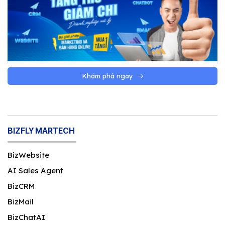
Khám phá ngay
BIZFLY MARTECH
BizWebsite
AI Sales Agent
BizCRM
BizMail
BizChatAI