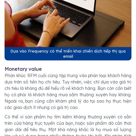
Dựa vào Frequency có thể triển khai chiến dịch tiếp thị qua
email
Monetary value
Phân khúc RFM cuối cùng tập trung vào phân loại khách hàng
dựa trên số tiền họ chi tiêu. Tuy nhiên, việc chỉ dựa vào giá trị
chi tiêu là không đủ để hiểu rõ về khách hàng. Bạn còn cần biết
họ có phải là khách hàng mua sắm thường xuyên hay không.
Ngoài ra, bạn cũng cần khám phá lý do tại sao họ thực hiện
các giao dịch ít nhưng có giá trị cao.
Có thể vì sản phẩm họ tìm kiếm không thường xuyên có sẵn
trên cửa hàng trực tuyến của bạn, hoặc sản phẩm đó cần thời
gian dài để tiêu thụ. Một khả năng khác là họ mua số lượng
lớn và sử dụng trong nhiều tháng trước khi hết. Khi phân tích