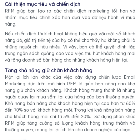
Cải thiện mục tiêu và chiến dịch
RFM giúp bạn tạo ra các chiến dịch marketing tốt hơn và
nhắm mục tiêu chính xác hơn dựa vào dữ liệu hành vi mua
hàng.
Nếu chiến dịch tái kích hoạt không hiệu quả với một số khách
hàng đó, giá trị tiền tệ của họ có thể cho thấy họ không phải là
những người chi tiêu nhiều. Vì vậy, bạn có thể quyết định tập
trung ngân sách quảng cáo vào việc thu hút khách hàng mới
và tăng doanh số bán hàng cho những khách hàng hiện tại.
Tăng khả năng giữ chân khách hàng
Một lợi ích lớn khác của việc xây dựng chiến lược Email
Marketing dựa trên mô hình RFM là giúp bạn nâng cao khả
năng giữ chân khách hàng. Khách hàng trung thành là những
người quay lại mua sắm tại cửa hàng của bạn thường xuyên.
Khả năng bán hàng cho khách hàng hiện tại cao hơn từ 60%
đến 70% so với khách hàng mới. Trong khi khả năng bán hàng
cho khách hàng mới chỉ từ 5% đến 20%. Sử dụng phân khúc
RFM giúp tăng cường số lượng khách hàng trung thành và
thường xuyên, mang lại lợi ích lớn cho doanh nghiệp của bạn.