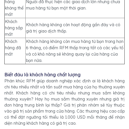
hàng
Người đã thực hiện các giao dịch lớn nhưng chưa
không thể
mua hàng từ bạn một thời gian.
mất
Khách
Khách hàng không còn hoạt động gần đây và có
hàng sắp
giá trị giao dịch thấp.
mất
Khách
Khách hàng không còn mua hàng từ bạn trong hơn
hàng đã
6 tháng, có điểm RFM thấp trong tất cả các yếu tố
mất
và có khả năng sẽ không quay lại cửa hàng của
bạn nữa.
Biết đâu là khách hàng chất lượng
Phân khúc RFM giúp doanh nghiệp xác định ai là khách hàng
chi tiêu nhiều nhất và tần suất mua hàng của họ thường xuyên
nhất. Khách hàng có chi tiêu nhiều nhưng mua sắm không
thường xuyên? Hay họ mua sắm thường xuyên nhưng giá trị
đơn hàng trung bình lại thấp? Giá trị phân nhóm sẽ tùy thuộc
vào giá trị sản phẩm trong cửa hàng. Các thương hiệu cao cấp
có thể đặt ngưỡng tối thiểu là 1.000 USD mỗi tháng để nhận
diện những khách hàng có giá trị cao.