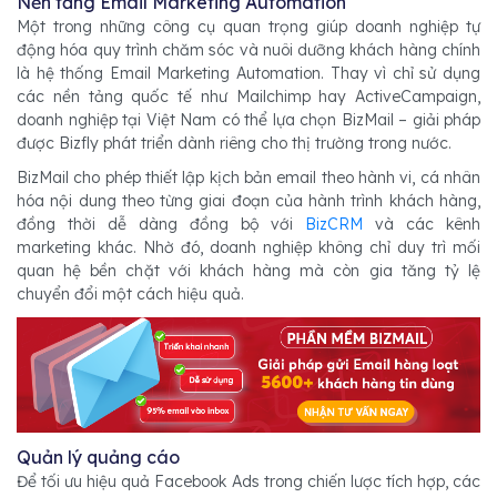
Nền tảng Email Marketing Automation
Một trong những công cụ quan trọng giúp doanh nghiệp tự
động hóa quy trình chăm sóc và nuôi dưỡng khách hàng chính
là hệ thống Email Marketing Automation. Thay vì chỉ sử dụng
các nền tảng quốc tế như Mailchimp hay ActiveCampaign,
doanh nghiệp tại Việt Nam có thể lựa chọn BizMail – giải pháp
được Bizfly phát triển dành riêng cho thị trường trong nước.
BizMail cho phép thiết lập kịch bản email theo hành vi, cá nhân
hóa nội dung theo từng giai đoạn của hành trình khách hàng,
đồng thời dễ dàng đồng bộ với
BizCRM
và các kênh
marketing khác. Nhờ đó, doanh nghiệp không chỉ duy trì mối
quan hệ bền chặt với khách hàng mà còn gia tăng tỷ lệ
chuyển đổi một cách hiệu quả.
Quản lý quảng cáo
Để tối ưu hiệu quả Facebook Ads trong chiến lược tích hợp, các