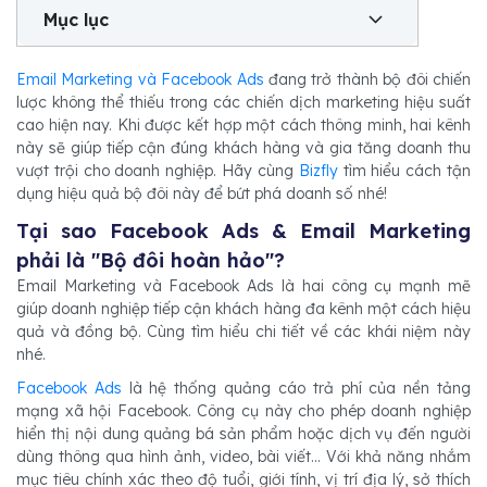
Mục lục
Email Marketing và Facebook Ads
đang trở thành bộ đôi chiến
lược không thể thiếu trong các chiến dịch marketing hiệu suất
cao hiện nay. Khi được kết hợp một cách thông minh, hai kênh
này sẽ giúp tiếp cận đúng khách hàng và gia tăng doanh thu
vượt trội cho doanh nghiệp. Hãy cùng
Bizfly
tìm hiểu cách tận
dụng hiệu quả bộ đôi này để bứt phá doanh số nhé!
Tại sao Facebook Ads & Email Marketing
phải là "Bộ đôi hoàn hảo"?
Email Marketing và Facebook Ads là hai công cụ mạnh mẽ
giúp doanh nghiệp tiếp cận khách hàng đa kênh một cách hiệu
quả và đồng bộ. Cùng tìm hiểu chi tiết về các khái niệm này
nhé.
Facebook Ads
là hệ thống quảng cáo trả phí của nền tảng
mạng xã hội Facebook. Công cụ này cho phép doanh nghiệp
hiển thị nội dung quảng bá sản phẩm hoặc dịch vụ đến người
dùng thông qua hình ảnh, video, bài viết... Với khả năng nhắm
mục tiêu chính xác theo độ tuổi, giới tính, vị trí địa lý, sở thích