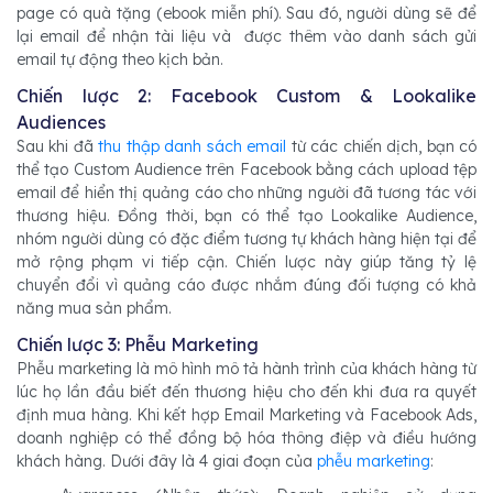
page có quà tặng (ebook miễn phí). Sau đó, người dùng sẽ để
lại email để nhận tài liệu và được thêm vào danh sách gửi
email tự động theo kịch bản.
Chiến lược 2: Facebook Custom & Lookalike
Audiences
Sau khi đã
thu thập danh sách email
từ các chiến dịch, bạn có
thể tạo Custom Audience trên Facebook bằng cách upload tệp
email để hiển thị quảng cáo cho những người đã tương tác với
thương hiệu. Đồng thời, bạn có thể tạo Lookalike Audience,
nhóm người dùng có đặc điểm tương tự khách hàng hiện tại để
mở rộng phạm vi tiếp cận. Chiến lược này giúp tăng tỷ lệ
chuyển đổi vì quảng cáo được nhắm đúng đối tượng có khả
năng mua sản phẩm.
Chiến lược 3: Phễu Marketing
Phễu marketing là mô hình mô tả hành trình của khách hàng từ
lúc họ lần đầu biết đến thương hiệu cho đến khi đưa ra quyết
định mua hàng. Khi kết hợp Email Marketing và Facebook Ads,
doanh nghiệp có thể đồng bộ hóa thông điệp và điều hướng
khách hàng. Dưới đây là 4 giai đoạn của
phễu marketing
: