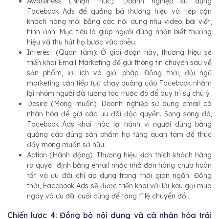
Awareness (Nhận thức): Doanh nghiệp sử dụng
Facebook Ads để quảng bá thương hiệu và tiếp cận
khách hàng mới bằng các nội dung như video, bài viết,
hình ảnh. Mục tiêu là giúp người dùng nhận biết thương
hiệu và thu hút họ bước vào phễu.
Interest (Quan tâm): Ở giai đoạn này, thương hiệu sẽ
triển khai Email Marketing để gửi thông tin chuyên sâu về
sản phẩm, lợi ích và giải pháp. Đồng thời, đội ngũ
marketing cần tiếp tục chạy quảng cáo Facebook nhắm
lại nhóm người đã tương tác trước đó để duy trì sự chú ý.
Desire (Mong muốn): Doanh nghiệp sử dụng email cá
nhân hóa để gửi các ưu đãi độc quyền. Song song đó,
Facebook Ads khai thác lại hành vi người dùng bằng
quảng cáo đúng sản phẩm họ từng quan tâm để thúc
đẩy mong muốn sở hữu.
Action (Hành động): Thương hiệu kích thích khách hàng
ra quyết định bằng email nhắc nhở đơn hàng chưa hoàn
tất và ưu đãi chỉ áp dụng trong thời gian ngắn. Đồng
thời, Facebook Ads sẽ được triển khai với lời kêu gọi mua
ngay và ưu đãi cuối cùng để tăng tỉ lệ chuyển đổi.
Chiến lược 4: Đồng bộ nội dung và cá nhân hóa trải