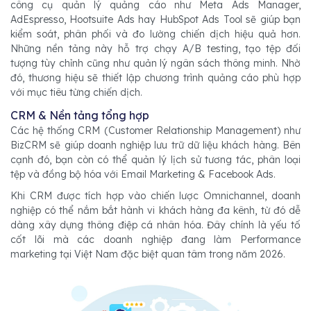
công cụ quản lý quảng cáo như Meta Ads Manager,
AdEspresso, Hootsuite Ads hay HubSpot Ads Tool sẽ giúp bạn
kiểm soát, phân phối và đo lường chiến dịch hiệu quả hơn.
Những nền tảng này hỗ trợ chạy A/B testing, tạo tệp đối
tượng tùy chỉnh cũng như quản lý ngân sách thông minh. Nhờ
đó, thương hiệu sẽ thiết lập chương trình quảng cáo phù hợp
với mục tiêu từng chiến dịch.
CRM & Nền tảng tổng hợp
Các hệ thống CRM (Customer Relationship Management) như
BizCRM sẽ giúp doanh nghiệp lưu trữ dữ liệu khách hàng. Bên
cạnh đó, bạn còn có thể quản lý lịch sử tương tác, phân loại
tệp và đồng bộ hóa với Email Marketing & Facebook Ads.
Khi CRM được tích hợp vào chiến lược Omnichannel, doanh
nghiệp có thể nắm bắt hành vi khách hàng đa kênh, từ đó dễ
dàng xây dựng thông điệp cá nhân hóa. Đây chính là yếu tố
cốt lõi mà các doanh nghiệp đang làm Performance
marketing tại Việt Nam đặc biệt quan tâm trong năm 2026.