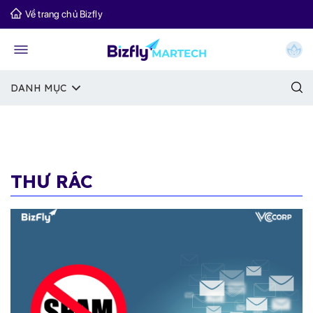
Về trang chủ Bizfly
DANH MỤC
THƯ RÁC