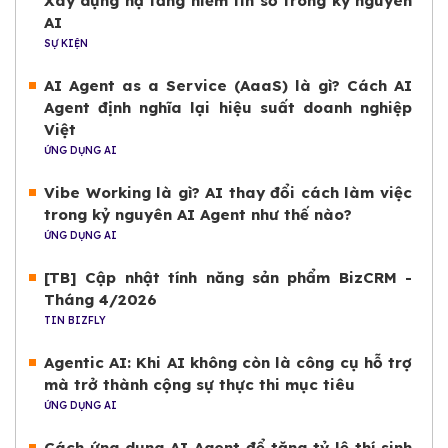
Xây dựng hạ tầng niềm tin số trong kỷ nguyên
AI
SỰ KIỆN
AI Agent as a Service (AaaS) là gì? Cách AI
Agent định nghĩa lại hiệu suất doanh nghiệp
Việt
ỨNG DỤNG AI
Vibe Working là gì? AI thay đổi cách làm việc
trong kỷ nguyên AI Agent như thế nào?
ỨNG DỤNG AI
[TB] Cập nhật tính năng sản phẩm BizCRM -
Tháng 4/2026
TIN BIZFLY
Agentic AI: Khi AI không còn là công cụ hỗ trợ
mà trở thành cộng sự thực thi mục tiêu
ỨNG DỤNG AI
Cách ứng dụng AI Agent để tăng tỷ lệ thí sinh