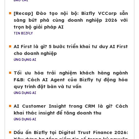
BÁO CHÍ
[Recap] Đào tạo nội bộ: Bizfly VCCorp sẵn
sàng bứt phá cùng doanh nghiệp 2026 với
trọn bộ giải pháp AI
TIN BIZFLY
AI First là gì? 5 bước triển khai tư duy AI First
cho doanh nghiệp
ỨNG DỤNG AI
Tối ưu hóa trải nghiệm khách hàng ngành
F&B: Cách AI Agent của Bizfly tự động hóa
quy trình đặt bàn và tư vấn
ỨNG DỤNG AI
AI Customer Insight trong CRM là gì? Cách
khai thác insight để tăng doanh thu
ỨNG DỤNG AI
Dấu ấn Bizfly tại Digital Trust Finance 2026: