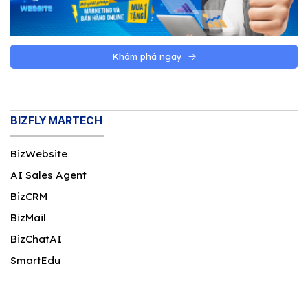
Khám phá ngay
BIZFLY MARTECH
BizWebsite
AI Sales Agent
BizCRM
BizMail
BizChatAI
SmartEdu