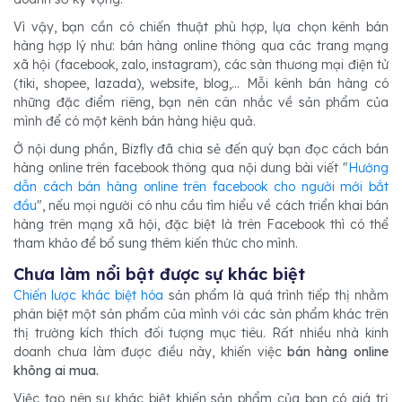
Vì vậy, bạn cần có chiến thuật phù hợp, lựa chọn kênh bán
hàng hợp lý như: bán hàng online thông qua các trang mạng
xã hội (facebook, zalo, instagram), các sàn thương mại điện tử
(tiki, shopee, lazada), website, blog,… Mỗi kênh bán hàng có
những đặc điểm riêng, bạn nên cân nhắc về sản phẩm của
mình để có một kênh bán hàng hiệu quả.
Ở nội dung phần, Bizfly đã chia sẻ đến quý bạn đọc cách bán
hàng online trên facebook thông qua nội dung bài viết "
Hướng
dẫn cách bán hàng online trên facebook cho người mới bắt
đầu
", nếu mọi người có nhu cầu tìm hiểu về cách triển khai bán
hàng trên mạng xã hội, đặc biệt là trên Facebook thì có thể
tham khảo để bổ sung thêm kiến thức cho mình.
Chưa làm nổi bật được sự khác biệt
Chiến lược khác biệt hóa
sản phẩm là quá trình tiếp thị nhằm
phân biệt một sản phẩm của mình với các sản phẩm khác trên
thị trường kích thích đối tượng mục tiêu. Rất nhiều nhà kinh
doanh chưa làm được điều này, khiến việc
bán hàng online
không ai mua.
Việc tạo nên sự khác biệt khiến sản phẩm của bạn có giá trị