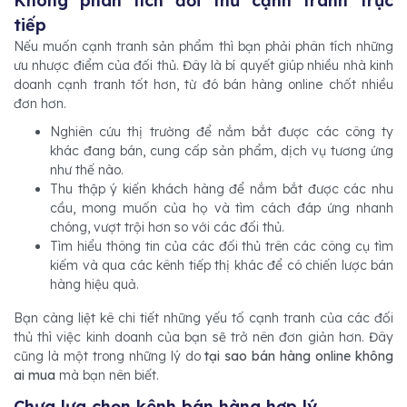
Không phân tích đối thủ cạnh tranh trực
tiếp
Nếu muốn cạnh tranh sản phẩm thì bạn phải phân tích những
ưu nhược điểm của đối thủ. Đây là bí quyết giúp nhiều nhà kinh
doanh cạnh tranh tốt hơn, từ đó bán hàng online chốt nhiều
đơn hơn.
Nghiên cứu thị trường để nắm bắt được các công ty
khác đang bán, cung cấp sản phẩm, dịch vụ tương ứng
như thế nào.
Thu thập ý kiến khách hàng để nắm bắt được các nhu
cầu, mong muốn của họ và tìm cách đáp ứng nhanh
chóng, vượt trội hơn so với các đối thủ.
Tìm hiểu thông tin của các đối thủ trên các công cụ tìm
kiếm và qua các kênh tiếp thị khác để có chiến lược bán
hàng hiệu quả.
Bạn càng liệt kê chi tiết những yếu tố cạnh tranh của các đối
thủ thì việc kinh doanh của bạn sẽ trở nên đơn giản hơn. Đây
cũng là một trong những lý do
tại sao bán hàng online không
ai mua
mà bạn nên biết.
Chưa lựa chọn kênh bán hàng hợp lý