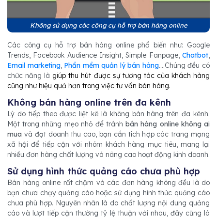
Không sử dụng các công cụ hỗ trợ bán hàng online
Các công cụ hỗ trợ bán hàng online phổ biến như: Google
Trends, Facebook Audience Insight, Simple Fanpage,
Chatbot
,
Email marketing
,
Phần mềm quản lý bán hàng
....Chúng đều có
chức năng là
giúp thu hút được sự tương tác của khách hàng
cũng như hiệu quả hơn trong việc tư vấn bán hàng.
Không bán hàng online trên đa kênh
Lý do tiếp theo được liệt kê là không bán hàng trên đa kênh.
Một trong những mẹo nhỏ để tránh
bán hàng online không ai
mua
và đạt doanh thu cao, bạn cần tích hợp các trang mạng
xã hội để tiếp cận với nhóm khách hàng mục tiêu, mang lại
nhiều đơn hàng chất lượng và nâng cao hoạt động kinh doanh.
Sử dụng hình thức quảng cáo chưa phù hợp
Bán hàng online rất chậm và các đơn hàng không đều là do
bạn chưa chạy quảng cáo hoặc sử dụng hình thức quảng cáo
chưa phù hợp. Nguyên nhân là do chất lượng nội dung quảng
cáo và lượt tiếp cận thường tỷ lệ thuận với nhau, đây cũng là