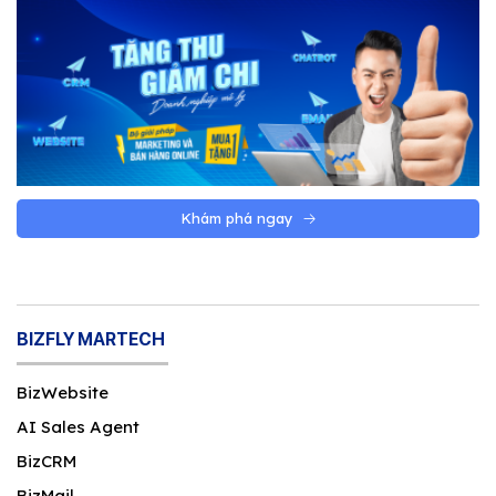
Khám phá ngay
BIZFLY MARTECH
BizWebsite
AI Sales Agent
BizCRM
BizMail