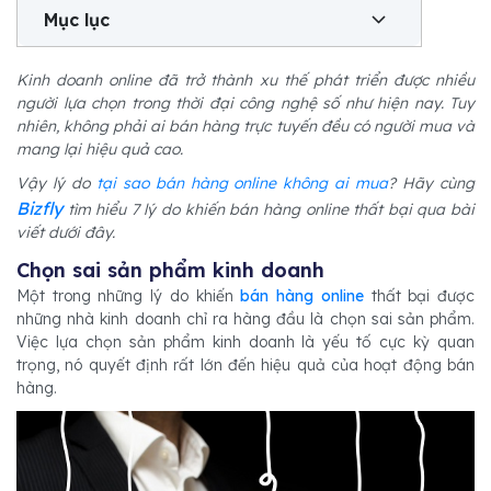
Mục lục
Kinh doanh online đã trở thành xu thế phát triển được nhiều
người lựa chọn trong thời đại công nghệ số như hiện nay. Tuy
nhiên, không phải ai bán hàng trực tuyến đều có người mua và
mang lại hiệu quả cao.
Vậy lý do
tại sao bán hàng online không ai mua
? Hãy cùng
Bizfly
tìm hiểu 7 lý do khiến bán hàng online thất bại qua bài
viết dưới đây.
Chọn sai sản phẩm kinh doanh
Một trong những lý do khiến
bán hàng online
thất bại được
những nhà kinh doanh chỉ ra hàng đầu là chọn sai sản phẩm.
Việc lựa chọn sản phẩm kinh doanh là yếu tố cực kỳ quan
trọng, nó quyết định rất lớn đến hiệu quả của hoạt động bán
hàng.