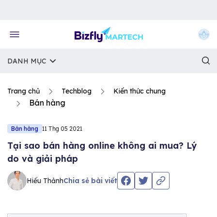
Về trang chủ Bizfly
DANH MỤC
Trang chủ
Techblog
Kiến thức chung
Bán hàng
Bán hàng
11 Thg 05 2021
Tại sao bán hàng online không ai mua? Lý
do và giải pháp
Hiếu Thảnh
Chia sẻ bài viết