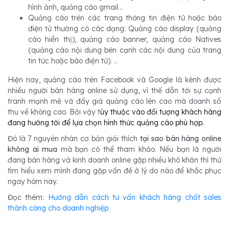
hình ảnh, quảng cáo gmail...
Quảng cáo trên các trang thông tin điện tử hoặc báo
điện tử thường có các dạng: Quảng cáo display (quảng
cáo hiển thị), quảng cáo banner, quảng cáo Natives
(quảng cáo nội dung bên cạnh các nội dung của trang
tin tức hoặc báo điện tử). ..
Hiện nay, quảng cáo trên Facebook và Google là kênh được
nhiều người bán hàng online sử dụng, vì thế dẫn tới sự cạnh
tranh mạnh mẽ và đẩy giá quảng cáo lên cao mà doanh số
thu về không cao. Bởi vậy t
ùy thuộc vào đối tượng khách hàng
đang hướng tới để lựa chọn hình thức quảng cáo phù hợp.
Đó là 7 nguyên nhân cơ bản giải thích
tại sao bán hàng online
không ai mua
mà bạn có thể tham khảo. Nếu bạn là người
đang bán hàng và kinh doanh online gặp nhiều khó khăn thì thử
tìm hiểu xem mình đang gặp vấn đề ở lý do nào để khắc phục
ngay hôm nay.
Đọc thêm:
Hướng dẫn cách tư vấn khách hàng chốt sales
thành công cho doanh nghiệp