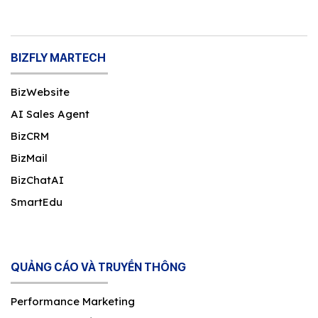
BIZFLY MARTECH
BizWebsite
AI Sales Agent
BizCRM
BizMail
BizChatAI
SmartEdu
QUẢNG CÁO VÀ TRUYỀN THÔNG
Performance Marketing