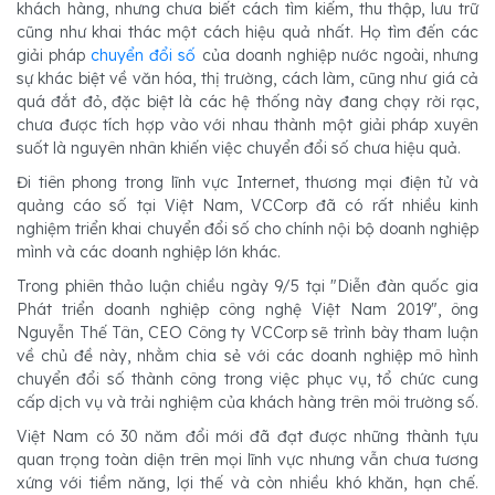
khách hàng, nhưng chưa biết cách tìm kiếm, thu thập, lưu trữ
cũng như khai thác một cách hiệu quả nhất. Họ tìm đến các
giải pháp
chuyển đổi số
của doanh nghiệp nước ngoài, nhưng
sự khác biệt về văn hóa, thị trường, cách làm, cũng như giá cả
quá đắt đỏ, đặc biệt là các hệ thống này đang chạy rời rạc,
chưa được tích hợp vào với nhau thành một giải pháp xuyên
suốt là nguyên nhân khiến việc chuyển đổi số chưa hiệu quả.
Đi tiên phong trong lĩnh vực Internet, thương mại điện tử và
quảng cáo số tại Việt Nam, VCCorp đã có rất nhiều kinh
nghiệm triển khai chuyển đổi số cho chính nội bộ doanh nghiệp
mình và các doanh nghiệp lớn khác.
Trong phiên thảo luận chiều ngày 9/5 tại "Diễn đàn quốc gia
Phát triển doanh nghiệp công nghệ Việt Nam 2019", ông
Nguyễn Thế Tân, CEO Công ty VCCorp sẽ trình bày tham luận
về chủ đề này, nhằm chia sẻ với các doanh nghiệp mô hình
chuyển đổi số thành công trong việc phục vụ, tổ chức cung
cấp dịch vụ và trải nghiệm của khách hàng trên môi trường số.
Việt Nam có 30 năm đổi mới đã đạt được những thành tựu
quan trọng toàn diện trên mọi lĩnh vực nhưng vẫn chưa tương
xứng với tiềm năng, lợi thế và còn nhiều khó khăn, hạn chế.