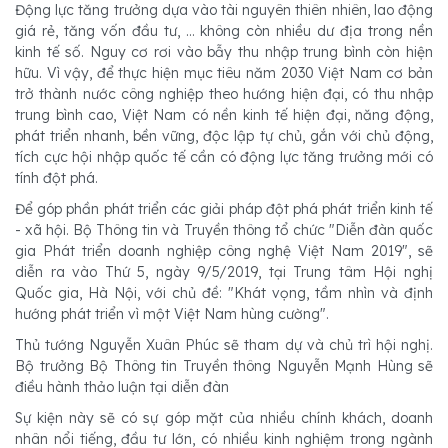
Động lực tăng trưởng dựa vào tài nguyên thiên nhiên, lao động
giá rẻ, tăng vốn đầu tư, … không còn nhiều dư địa trong nền
kinh tế số. Nguy cơ rơi vào bẫy thu nhập trung bình còn hiện
hữu. Vì vậy, để thực hiện mục tiêu năm 2030 Việt Nam cơ bản
trở thành nước công nghiệp theo hướng hiện đại, có thu nhập
trung bình cao, Việt Nam có nền kinh tế hiện đại, năng động,
phát triển nhanh, bền vững, độc lập tự chủ, gắn với chủ động,
tích cực hội nhập quốc tế cần có động lực tăng trưởng mới có
tính đột phá.
Để góp phần phát triển các giải pháp đột phá phát triển kinh tế
- xã hội. Bộ Thông tin và Truyền thông tổ chức "Diễn đàn quốc
gia Phát triển doanh nghiệp công nghệ Việt Nam 2019", sẽ
diễn ra vào Thứ 5, ngày 9/5/2019, tại Trung tâm Hội nghị
Quốc gia, Hà Nội, với chủ đề: "Khát vọng, tầm nhìn và định
hướng phát triển vì một Việt Nam hùng cường".
Thủ tướng Nguyễn Xuân Phúc sẽ tham dự và chủ trì hội nghị.
Bộ trưởng Bộ Thông tin Truyền thông Nguyễn Mạnh Hùng sẽ
điều hành thảo luận tại diễn đàn
Sự kiện này sẽ có sự góp mặt của nhiều chính khách, doanh
nhân nổi tiếng, đầu tư lớn, có nhiều kinh nghiệm trong ngành