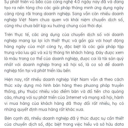
Sự phát triển vũ bão của công nghệ 4.0 ngày nay đã và đang
tạo ra nền tảng cho các giải pháp thông minh ứng dụng ngày
càng rộng rãi trong doanh nghiệp. Song vẫn còn nhiều doanh
nghiệp Việt Nam chưa quen với khái niệm chuyển dịch số,
cũng như chưa bắt kịp xu hướng chung của thời đại.
Trên thực tế, các ứng dụng của chuyển dịch số với doanh
nghiệp mang lại lợi ích thiết thực và gần gũi với hoạt động
hàng ngày của một công ty, đặc biệt là các giải pháp tập
trung vào lưu giữ và xử lý thông tin khách hàng. Đây được xem
là máu trong cơ thể của doanh nghiệp, được coi là tài sản quý
nhất với doanh nghiệp trong xã hội số, là cơ sở để doanh
nghiệp tồn tại và phát triển lâu bền.
Hiện nay, rất nhiều doanh nghiệp Việt Nam vẫn đi theo cách
thức xây dựng mô hình bán hàng theo phương pháp truyền
thống, phụ thuộc nhiều vào điểm bán và đổ tiền cho quảng
cáo, nhưng với sự phát triển của Internet và mạng xã hội, hành
vi mua hàng của khách hàng đã thay đổi rất nhiều, họ có
những quyết định mua hàng rất khác xưa.
Bên cạnh đó, nhiều doanh nghiệp đã ý thức được sự cần thiết
của chuyển dịch số, đặc biệt trong việc hiểu và sở hữu data