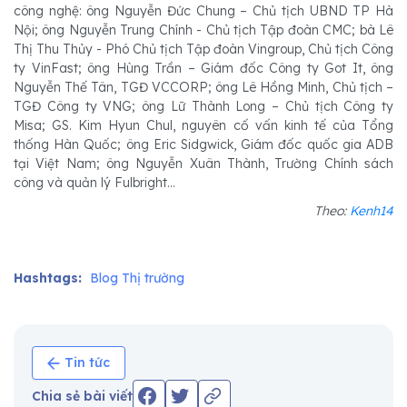
công nghệ: ông Nguyễn Đức Chung – Chủ tịch UBND TP Hà
Nội; ông Nguyễn Trung Chính - Chủ tịch Tập đoàn CMC; bà Lê
Thị Thu Thủy - Phó Chủ tịch Tập đoàn Vingroup, Chủ tịch Công
ty VinFast; ông Hùng Trần – Giám đốc Công ty Got It, ông
Nguyễn Thế Tân, TGĐ VCCORP; ông Lê Hồng Minh, Chủ tịch –
TGĐ Công ty VNG; ông Lữ Thành Long – Chủ tịch Công ty
Misa; GS. Kim Hyun Chul, nguyên cố vấn kinh tế của Tổng
thống Hàn Quốc; ông Eric Sidgwick, Giám đốc quốc gia ADB
tại Việt Nam; ông Nguyễn Xuân Thành, Trường Chính sách
công và quản lý Fulbright…
Theo:
Kenh14
Hashtags:
Blog Thị trường
Tin tức
Chia sẻ bài viết