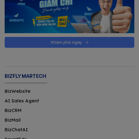
Khám phá ngay
BIZFLY MARTECH
BizWebsite
AI Sales Agent
BizCRM
BizMail
BizChatAI