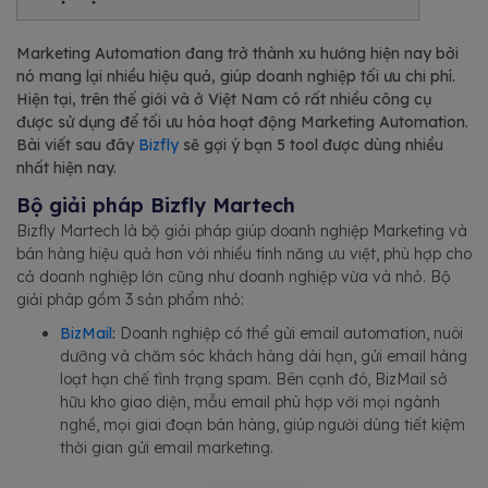
Marketing Automation đang trở thành xu hướng hiện nay bởi
nó mang lại nhiều hiệu quả, giúp doanh nghiệp tối ưu chi phí.
Hiện tại, trên thế giới và ở Việt Nam có rất nhiều công cụ
được sử dụng để tối ưu hóa hoạt động Marketing Automation.
Bài viết sau đây
Bizfly
sẽ gợi ý bạn 5 tool được dùng nhiều
nhất hiện nay.
Bộ giải pháp Bizfly Martech
Bizfly Martech là bộ giải pháp giúp doanh nghiệp Marketing và
bán hàng hiệu quả hơn với nhiều tính năng ưu việt, phù hợp cho
cả doanh nghiệp lớn cũng như doanh nghiệp vừa và nhỏ. Bộ
giải pháp gồm 3 sản phẩm nhỏ:
BizMail
:
Doanh nghiệp có thể gửi email automation, nuôi
dưỡng và chăm sóc khách hàng dài hạn, gửi email hàng
loạt hạn chế tình trạng spam. Bên cạnh đó, BizMail sở
hữu kho giao diện, mẫu email phù hợp với mọi ngành
nghề, mọi giai đoạn bán hàng, giúp người dùng tiết kiệm
thời gian gửi email marketing.