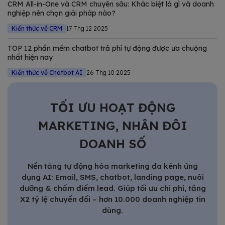
CRM All-in-One và CRM chuyên sâu: Khác biệt là gì và doanh
nghiệp nên chọn giải pháp nào?
Kiến thức về CRM
17 Thg 12 2025
TOP 12 phần mềm chatbot trả phí tự động được ưa chuộng
nhất hiện nay
Kiến thức về Chatbot AI
26 Thg 10 2025
TỐI ƯU HOẠT ĐỘNG
MARKETING, NHÂN ĐÔI
DOANH SỐ
Nền tảng tự động hóa marketing đa kênh ứng
dụng AI: Email, SMS, chatbot, landing page, nuôi
dưỡng & chấm điểm lead. Giúp tối ưu chi phí, tăng
X2 tỷ lệ chuyển đổi – hơn 10.000 doanh nghiệp tin
dùng.