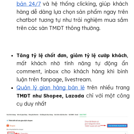
bản 24/7
 và hệ thống clicking, giúp khách 
hàng dễ dàng lựa chọn sản phẩm ngay trên 
chatbot tương tự như trải nghiệm mua sắm 
trên các sàn TMĐT thông thường.
, 
Tăng tỷ lệ chốt đơn, giảm tỷ lệ cướp khách
mất khách nhờ tính năng tự động ẩn 
comment, inbox cho khách hàng khi bình 
luận trên fanpage, livestream.
Quản lý gian hàng bán lẻ
 trên nhiều trang 
 chỉ với một công 
TMĐT như Shopee, Lazada
cụ duy nhất