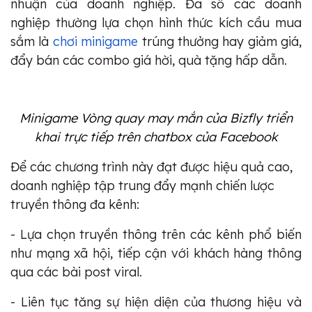
nhuận của doanh nghiệp.
Đa số các doanh
nghiệp thường lựa chọn hình thức kích cầu mua
sắm là
chơi minigame
trúng thưởng hay giảm giá,
đẩy bán các combo giá hời, quà tặng hấp dẫn.
Minigame Vòng quay may mắn của Bizfly triển
khai trực tiếp trên chatbox của Facebook
Để các chương trình này đạt được hiệu quả cao,
doanh nghiệp tập trung đẩy mạnh chiến lược
truyền thông đa kênh:
- Lựa chọn truyền thông trên các kênh phổ biến
như mạng xã hội, tiếp cận với khách hàng thông
qua các bài post viral.
- Liên tục tăng sự hiện diện của thương hiệu và