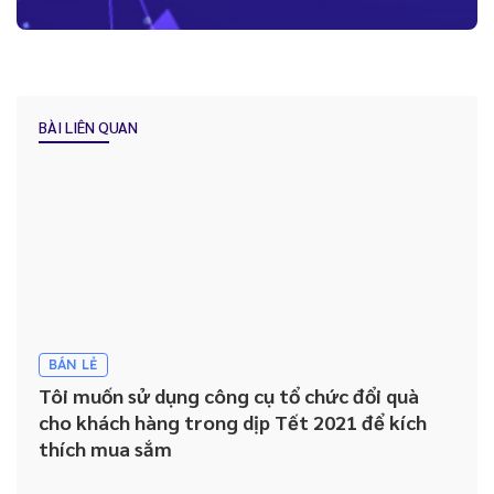
Những lợi ích “kim cương” mà Báo Cáo - Thống Kê trên CRM mang
lại cho doanh nghiệp
BÀI LIÊN QUAN
Tại sao việc Lưu trữ và quản lý lịch sử khách hàng lại được ví như
“dầu khí của kỷ nguyên kỹ thuật số” ?
Hướng dẫn lựa chọn hệ thống CRM phù hợp cho doanh nghiệp
Nhân viên không sử dụng CRM: Đâu là giải pháp cho doanh
nghiệp?
BÁN LẺ
Tôi muốn sử dụng công cụ tổ chức đổi quà
cho khách hàng trong dịp Tết 2021 để kích
thích mua sắm