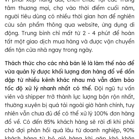
tâm thương mại, chợ vào thời điểm cuối năm,
người tiêu dùng có nhiều thời gian hơn để nghiên
cứu sản phẩm thông qua website, ứng dụng di
động. Trung bình chỉ mất từ 2 - 4 phút để hoàn
tất một giao dịch mua hàng và được vận chuyển
đến tận cửa nhà ngay trong ngày.
Thách thức cho các nhà bán lẻ là làm thế nào để
vừa quản lý được khối lượng đơn hàng đổ về dồn
dập từ nhiều kênh khác nhau mà vẫn đảm bảo
tốc độ xử lý nhanh nhất có thể.
Đội ngũ tư vấn
viên và shipper trở thành lực lượng bận rộn nhất,
thường xuyên bị quá tải ngoài giờ hành chính, tuy
nhiên vẫn chưa đủ để có thể xử lý 100% đơn hàng
đổ về. Có đến 85% khách hàng sẽ rời đi khi phải
chờ đợi phản hồi quá lâu từ doanh nghiệp, 90%
khách hàng từ bỏ giỏ hàng khi gặp khó khăn