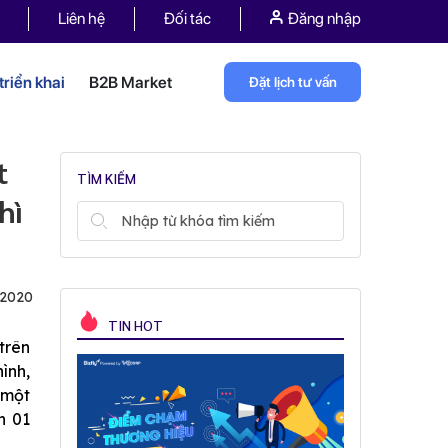
Liên hệ
Đối tác
Đăng nhập
riển khai
B2B Market
Đặt lịch tư vấn
t
TÌM KIẾM
hì
/2020
TIN HOT
 trên
ình,
 một
n 01