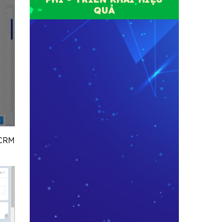
QUẢ
 CRM