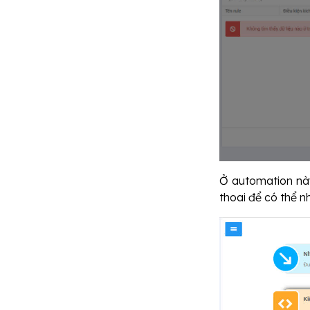
Ở automation này
thoai để có thể 