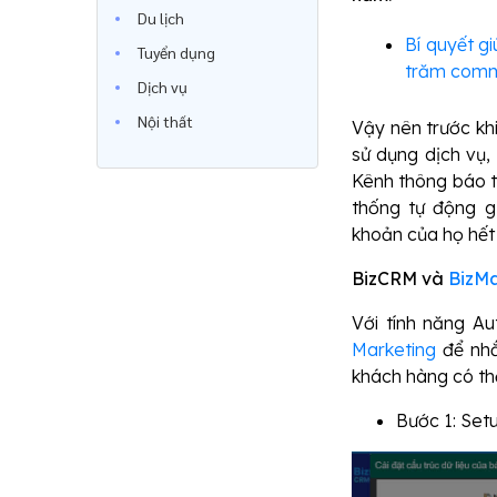
Du lịch
Bí quyết g
Tuyển dụng
trăm comme
Dịch vụ
Nội thất
Vậy nên trước khi
sử dụng dịch vụ,
Kênh thông báo ti
thống tự động g
khoản của họ hết
BizCRM và
BizMa
Với tính năng A
Marketing
để nhắ
khách hàng có thể
Bước 1: Set