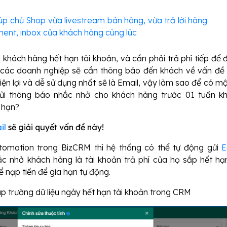
iúp chủ Shop vừa livestream bán hàng, vừa trả lời hàng
nt, inbox của khách hàng cùng lúc
 khách hàng hết hạn tài khoản, và cần phải trả phí tiếp để 
 các doanh nghiệp sẽ cần thông báo đến khách về vấn đề 
ện lợi và dễ sử dụng nhất sẽ là Email, vậy làm sao để có mộ
ửi thông báo nhắc nhở cho khách hàng trước 01 tuần khi
 hạn?
il
sẽ giải quyết vấn đề này!
utomation trong BizCRM thì hệ thống có thể tự động gửi
E
c nhở khách hàng là tài khoản trả phí của họ sắp hết hạ
 nạp tiền để gia hạn tự động.
up trường dữ liệu ngày hết hạn tài khoản trong CRM