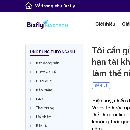
Về trang chủ Bizfly
Giới thiệu
Giả
Tôi cần g
ỨNG DỤNG THEO NGÀNH
hạn tài k
Bất động sản
làm thế n
Dược - Y Tế
Giáo dục
BÁN LẺ
Bảo hiểm
F&B
Hiện nay, nhiều d
Website hoặc app
Thời trang
thể thao online.
Mỹ phẩm
khoảng thời gia
Bán lẻ
năm.