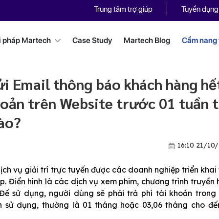
Trung tâm trợ giúp
Tuyển dụng
i pháp Martech
Case Study
Martech Blog
Cẩm nang t
ửi Email thông báo khách hàng hế
hoản trên Website trước 01 tuần t
ào?
16:10 21/10
ịch vụ giải trí trực tuyến được các doanh nghiệp triển khai
. Điển hình là các dịch vụ xem phim, chương trình truyền h
 Để sử dụng, người dùng sẽ phải trả phí tài khoản trong
n sử dụng, thường là 01 tháng hoặc 03,06 tháng cho đế