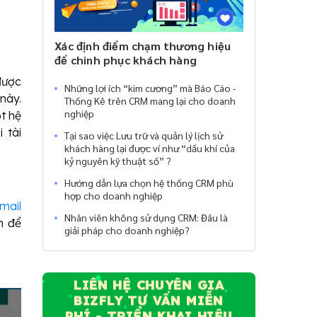
Xác định điểm chạm thương hiệu
để chinh phục khách hàng
được
Những lợi ích “kim cương” mà Báo Cáo -
này.
Thống Kê trên CRM mang lại cho doanh
nghiệp
t hệ
 tài
Tại sao việc Lưu trữ và quản lý lịch sử
khách hàng lại được ví như “dầu khí của
kỷ nguyên kỹ thuật số” ?
Hướng dẫn lựa chọn hệ thống CRM phù
hợp cho doanh nghiệp
mail
Nhân viên không sử dụng CRM: Đâu là
n để
giải pháp cho doanh nghiệp?
LIÊN HỆ CHUYÊN GIA
BIZFLY TƯ VẤN MIỄN
PHÍ - TRIỂN KHAI HIỆU