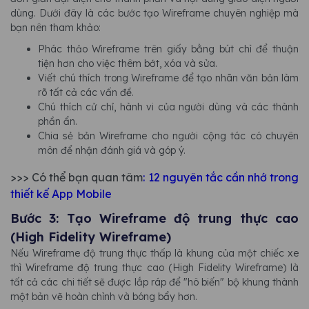
dùng. Dưới đây là các bước tạo Wireframe chuyên nghiệp mà
bạn nên tham khảo:
Phác thảo Wireframe trên giấy bằng bút chì để thuận
tiện hơn cho việc thêm bớt, xóa và sửa.
Viết chú thích trong Wireframe để tạo nhãn văn bản làm
rõ tất cả các vấn đề.
Chú thích cử chỉ, hành vi của người dùng và các thành
phần ẩn.
Chia sẻ bản Wireframe cho người cộng tác có chuyên
môn để nhận đánh giá và góp ý.
>>> Có thể bạn quan tâm
:
12 nguyên tắc cần nhớ trong
thiết kế App Mobile
Bước 3: Tạo Wireframe độ trung thực cao
(High Fidelity Wireframe)
Nếu Wireframe độ trung thực thấp là khung của một chiếc xe
thì Wireframe độ trung thực cao (High Fidelity Wireframe) là
tất cả các chi tiết sẽ được lắp ráp để "hô biến" bộ khung thành
một bản vẽ hoàn chỉnh và bóng bẩy hơn.