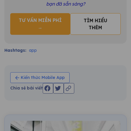
bạn đã sẵn sàng?
TƯ VẤN MIỄN PHÍ
TÌM HIỂU
→
THÊM
Hashtags:
app
Kiến thức Mobile App
Chia sẻ bài viết