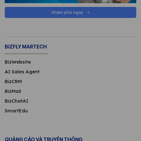
Khám phá ngay
BIZFLY MARTECH
BizWebsite
AI Sales Agent
BizCRM
BizMail
BizChatAI
SmartEdu
QUẢNG CÁO VÀ TRUYỀN THÔNG