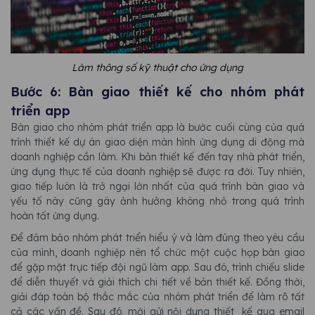
Làm thông số kỹ thuật cho ứng dụng
Bước 6: Bàn giao thiết kế cho nhóm phát
triển app
Bàn giao cho nhóm phát triển app là bước cuối cùng của quá
trình thiết kế dự án giao diện màn hình ứng dụng di động mà
doanh nghiệp cần làm. Khi bản thiết kế đến tay nhà phát triển,
ứng dụng thực tế của doanh nghiệp sẽ được ra đời. Tuy nhiên,
giao tiếp luôn là trở ngại lớn nhất của quá trình bàn giao và
yếu tố này cũng gây ảnh hưởng không nhỏ trong quá trình
hoàn tất ứng dụng.
Để đảm bảo nhóm phát triển hiểu ý và làm đúng theo yêu cầu
của mình, doanh nghiệp nên tổ chức một cuộc họp bàn giao
để gặp mặt trực tiếp đội ngũ làm app. Sau đó, trình chiếu slide
để diễn thuyết và giải thích chi tiết về bản thiết kế. Đồng thời,
giải đáp toàn bộ thắc mắc của nhóm phát triển để làm rõ tất
cả các vấn đề. Sau đó, mới gửi nội dung thiết kế qua email