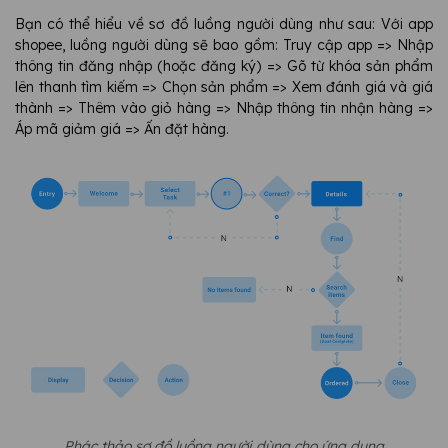
Bạn
có thể hiểu về sơ đồ luồng người dùng như sau: Với app
shopee, luồng người dùng sẽ bao gồm: Truy cập app => Nhập
thông tin đăng nhập (hoặc đăng ký) => Gõ từ khóa sản phẩm
lên thanh tìm kiếm => Chọn sản phẩm => Xem đánh giá và giá
thành => Thêm vào giỏ hàng => Nhập thông tin nhận hàng =>
Áp mã giảm giá => Ấn đặt hàng.
Phác thảo sơ đồ luồng người dùng cho ứng dụng