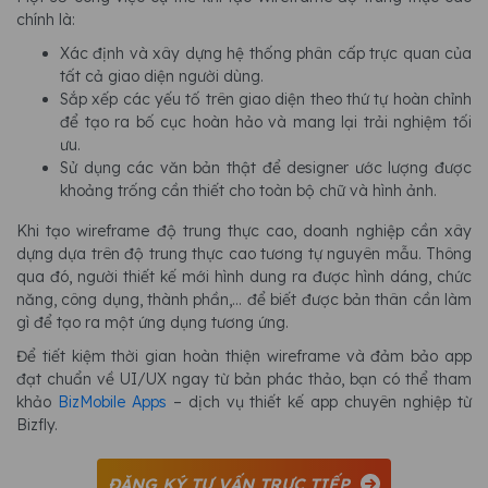
chính là:
Xác định và xây dựng hệ thống phân cấp trực quan của
tất cả giao diện người dùng.
Sắp xếp các yếu tố trên giao diện theo thứ tự hoàn chỉnh
để tạo ra bố cục hoàn hảo và mang lại trải nghiệm tối
ưu.
Sử dụng các văn bản thật để designer ước lượng được
khoảng trống cần thiết cho toàn bộ chữ và hình ảnh.
Khi tạo wireframe độ trung thực cao, doanh nghiệp cần xây
dựng dựa trên độ trung thực cao tương tự nguyên mẫu. Thông
qua đó, người thiết kế mới hình dung ra được hình dáng, chức
năng, công dụng, thành phần,... để biết được bản thân cần làm
gì để tạo ra một ứng dụng tương ứng.
Để tiết kiệm thời gian hoàn thiện wireframe và đảm bảo app
đạt chuẩn về UI/UX ngay từ bản phác thảo, bạn có thể tham
khảo
BizMobile Apps
– dịch vụ thiết kế app chuyên nghiệp từ
Bizfly.
ĐĂNG KÝ TƯ VẤN TRỰC TIẾP