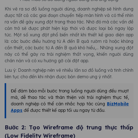
Khi vẽ ra sơ đồ luồng người dùng, doanh nghiệp sẽ hình dung
được tất cả các giai đoạn chuyển tiếp màn hình và có thể nhìn
ra vấn đề gây xung đột trong thao tác. Nhờ đó mà các vấn đề
cản trở sẽ được phát hiện kịp thời và được loại bỏ ngay lập
tức. Một số xung đột phổ biến nhất khi thiết kế giao diện app
là: các bước điều hướng từ A đến B quá rườm rà hoặc không
cần thiết, các bước từ A đến B quá khó hiểu,... Những xung đột
này có thể gây ra trải nghiệm thất vọng, khiến người dùng
chán nản và có xu hướng gỡ cài đặt app.
Lưu ý: Doanh nghiệp nên vẽ nhiều lần sơ đồ luồng và tinh chỉnh
liên tục cho đến khi nhận được bản demo ưng ý nhất.
Để đảm bảo mỗi bước trong luồng người dùng đều mượt
mà, dễ thao tác và thân thiện với trải nghiệm thực tế,
doanh nghiệp có thể cân nhắc hợp tác cùng
BizMobile
Apps
để được thiết kế app tối ưu ngay từ đầu.
Bước 2: Tạo Wireframe độ trung thực thấp
(Low Fidelity Wireframe)