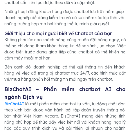
chatbot cần liên tục đượ
c theo dõi và cập nhật.
Những hoạt động khách hàng được chatbot lưu trữ nhằm giúp
doanh nghiệp dễ dàng kiểm tra và có sự chăm sóc kị
p thời với
những trường hợp mà bot không thể tự mình giải quyế
t.
Giới thiệu cho mọi người biết về Chatbot
của bạn
Không phải lúc nào khách hàng cũng muố
n đặt hàng ngay, có
thể họ chỉ đang tham khảo thông tin để so sánh, lựa chọn. Việc
được biết trước đang giao tiếp cùng chatbot có
thể khiến họ
cảm thấy thoải mái hơn.
Bên cạnh đó, doanh nghiệp có thể gửi thông tin đến khách
hàng về việc đã trang bị chatbot trực 24/7, các hình thức đặt
vé/mua hàng/phản hồi thông tin mới ngay trên chatbot.
BizChatAI – Phần mềm chatbot AI cho
ngành Dịch vụ
BizChatAI
là một phần mềm chatbot tư vấn, tự động chốt đơ
n
theo kịch bản được vận hành bởi tập đoàn truyền thông nổi
bật nhất Việt Nam Vccorp. BizChatAI mang đến những tính
năng phù hợp để thúc đẩy việc kết nối với khách hàng, hợp lý
hóa các quy trình dịch vụ và cải thiện lợi nhuận cho ngành