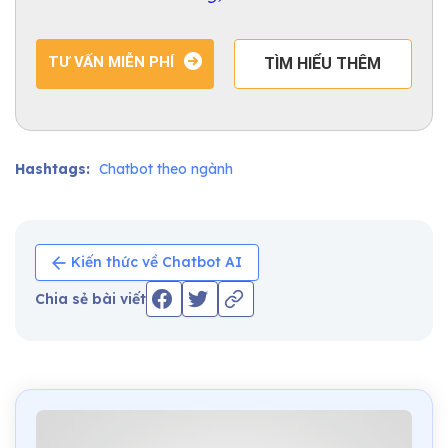
TƯ VẤN MIỄN PHÍ
TÌM HIỂU THÊM
Hashtags:
Chatbot theo ngành
Kiến thức về Chatbot AI
Chia sẻ bài viết