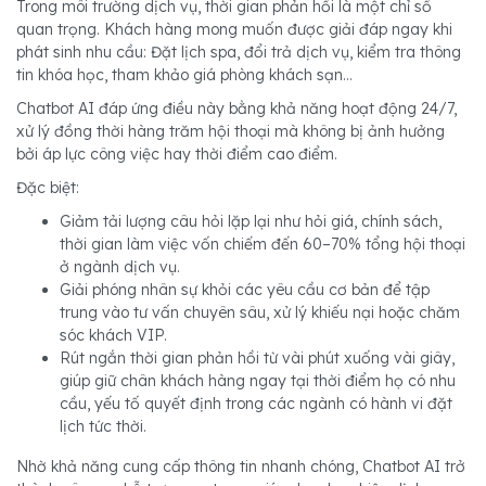
Trong môi trường dịch vụ, thời gian phản hồi là một chỉ số
quan trọng. Khách hàng mong muốn được giải đáp ngay khi
phát sinh nhu cầu: Đặt lịch spa, đổi trả dịch vụ, kiểm tra thông
tin khóa học, tham khảo giá phòng khách sạn…
Chatbot AI đáp ứng điều này bằng khả năng hoạt động 24/7,
xử lý đồng thời hàng trăm hội thoại mà không bị ảnh hưởng
bởi áp lực công việc hay thời điểm cao điểm.
Đặc biệt:
Giảm tải lượng câu hỏi lặp lại như hỏi giá, chính sách,
thời gian làm việc vốn chiếm đến 60–70% tổng hội thoại
ở ngành dịch vụ.
Giải phóng nhân sự khỏi các yêu cầu cơ bản để tập
trung vào tư vấn chuyên sâu, xử lý khiếu nại hoặc chăm
sóc khách VIP.
Rút ngắn thời gian phản hồi từ vài phút xuống vài giây,
giúp giữ chân khách hàng ngay tại thời điểm họ có nhu
cầu, yếu tố quyết định trong các ngành có hành vi đặt
lịch tức thời.
Nhờ khả năng cung cấp thông tin nhanh chóng, Chatbot AI trở