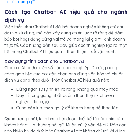
có tác dụng gì?
Cách tạo Chatbot AI hiệu quả cho ngành
dịch vụ
Việc triển khai Chatbot AI đòi hỏi doanh nghiệp không chỉ cài
đặt và sử dụng, mà cần xây dựng chiến lược rõ ràng để đảm
bảo bot hoạt động đúng vai trò và mang lại giá trị kinh doanh
thực tế. Các hướng dẫn sau đây giúp doanh nghiệp tạo ra một
hệ thống Chatbot AI hiệu quả – thân thiện – dễ vận hành.
Xây dựng tính cách cho Chatbot AI
Chatbot AI là đại diện số của doanh nghiệp. Do đó, phong
cách giao tiế
p của bot cần phản ánh đúng văn hóa và chuẩn
dịch vụ đang theo đuổi. Một Chatbot AI hiệu quả nên:
Dùng ngôn từ tự nhiên, rõ ràng, không quá máy móc.
Duy trì tông giọng nhất quán (thân thiện – chuyên
nghiệp – tin cậy).
Cung cấp lựa chọn gợi ý để khách hàng dễ thao tác.
Quan trọng nhất, kịch bản phải được thiết kế từ góc nhìn của
khách hàng: Họ thường hỏi gì? Muốn xử lý vấn đề gì? Rào cản
nào khiến họ do dự? Một Chatbot AI tốt không chỉ trả lời đúng