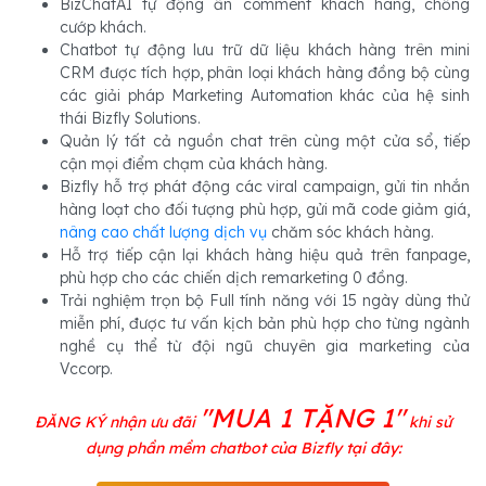
BizChatAI tự động ẩn comment khách hàng, chống
cướp khách.
Chatbot tự động lưu trữ dữ liệu khách hàng trên mini
CRM được tích hợp, phân loại khách hàng đồng bộ cùng
các giải pháp Marketing Automation khác của hệ sinh
thái Bizfly Solutions.
Quản lý tất cả nguồn chat trên cùng một cửa sổ, tiếp
cận mọi điểm chạm của khách hàng.
Bizfly hỗ trợ phát động các viral campaign, gửi tin nhắn
hàng loạt cho đối tượng phù hợp, gửi mã code giảm giá,
nâng cao chất lượng dịch vụ
chăm sóc khách hàng.
Hỗ trợ tiếp cận lại khách hàng hiệu quả trên fanpage,
phù hợp cho các chiến dịch remarketing 0 đồng.
Trải nghiệm trọn bộ Full tính năng với 15 ngày dùng thử
miễn phí, được tư vấn kịch bản phù hợp cho từng ngành
nghề cụ thể từ đội ngũ chuyên gia marketing của
Vccorp.
"MUA 1 TẶNG 1"
ĐĂNG KÝ nhận ưu đãi
khi sử
dụng phần mềm chatbot của Bizfly tại đây: