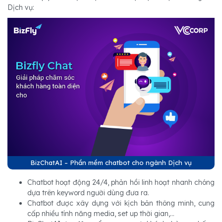
Dịch vụ:
BizChatAI – Phần mềm chatbot cho ngành Dịch vụ
Chatbot hoạt động 24/4, phản hồi linh hoạt nhanh chóng
dựa trên keyword người dùng đưa ra.
Chatbot được xây dựng với kịch bản thông minh, cung
cấp nhiều tính năng media, set up thời gian,...