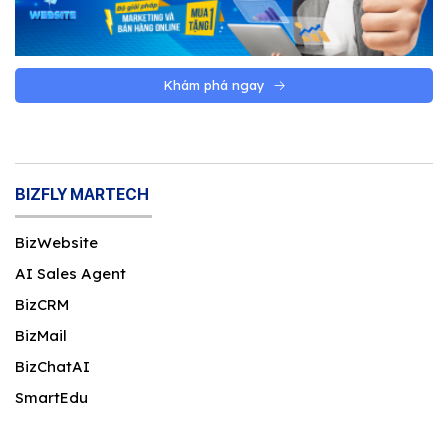
Khám phá ngay
BIZFLY MARTECH
BizWebsite
AI Sales Agent
BizCRM
BizMail
BizChatAI
SmartEdu