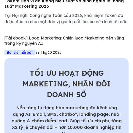
Token: Đơn vị đo lường hiệu suất và định nghĩa lại năng
suất Marketing 2026
Tại Hội nghị Công nghệ Toàn cầu 2026, khái niệm Token đã
được đưa ra như một đơn vị giá trị cốt lõi của nền kinh tế mới.
Tuy nhiên, nếu chỉ nhìn dưới góc độ kỹ thuật của NVIDIA,
chúng ta sẽ bỏ lỡ một bước ngoặt quan trọng trong quản trị
[Tải ebook] Loop Marketing: Chiến lược Marketing bền vững
Marketing.
trong kỷ nguyên AI
Bài viết nổi bật
28 Thg 10 2025
TỐI ƯU HOẠT ĐỘNG
MARKETING, NHÂN ĐÔI
DOANH SỐ
Nền tảng tự động hóa marketing đa kênh ứng
dụng AI: Email, SMS, chatbot, landing page, nuôi
dưỡng & chấm điểm lead. Giúp tối ưu chi phí, tăng
X2 tỷ lệ chuyển đổi – hơn 10.000 doanh nghiệp tin