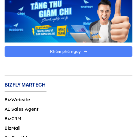
Khám phá ngay
BIZFLY MARTECH
BizWebsite
AI Sales Agent
BizCRM
BizMail