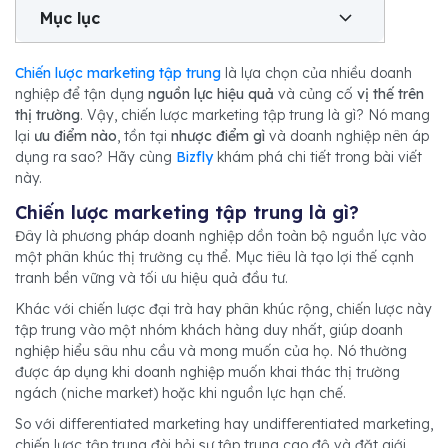
Mục lục
Chiến lược marketing tập trung
là lựa chọn của nhiều doanh
nghiệp để tận dụng
nguồn lực hiệu quả
và củng cố
vị thế trên
thị trường
. Vậy, chiến lược marketing tập trung là gì? Nó mang
lại
ưu điểm nào
, tồn tại
nhược điểm gì
và doanh nghiệp nên áp
dụng ra sao? Hãy cùng
Bizfly
khám phá chi tiết trong bài viết
này.
Chiến lược marketing tập trung là gì?
Đây là phương pháp doanh nghiệp dồn toàn bộ nguồn lực vào
một phân khúc thị trường cụ thể. Mục tiêu là tạo lợi thế cạnh
tranh bền vững và tối ưu hiệu quả đầu tư.
Khác với chiến lược đại trà hay phân khúc rộng, chiến lược này
tập trung vào một nhóm khách hàng duy nhất, giúp doanh
nghiệp hiểu sâu nhu cầu và mong muốn của họ. Nó thường
được áp dụng khi doanh nghiệp muốn khai thác thị trường
ngách (niche market) hoặc khi nguồn lực hạn chế.
So với differentiated marketing hay undifferentiated marketing,
chiến lược tập trung đòi hỏi sự tập trung cao độ và đặt giới