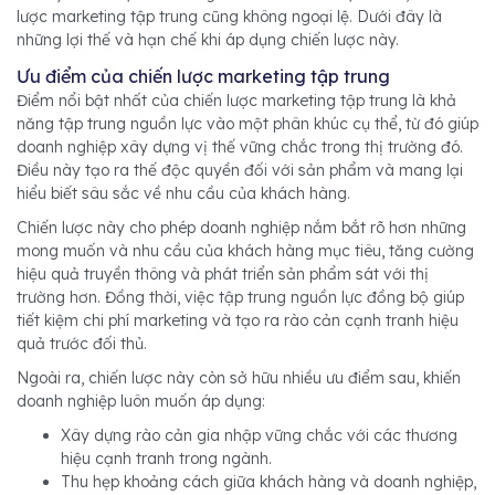
lược marketing tập trung cũng không ngoại lệ. Dưới đây là
những lợi thế và hạn chế khi áp dụng chiến lược này.
Ưu điểm của chiến lược marketing tập trung
Điểm nổi bật nhất của chiến lược marketing tập trung là khả
năng tập trung nguồn lực vào một phân khúc cụ thể, từ đó giúp
doanh nghiệp xây dựng vị thế vững chắc trong thị trường đó.
Điều này tạo ra thế độc quyền đối với sản phẩm và mang lại
hiểu biết sâu sắc về nhu cầu của khách hàng.
Chiến lược này cho phép doanh nghiệp nắm bắt rõ hơn những
mong muốn và nhu cầu của khách hàng mục tiêu, tăng cường
hiệu quả truyền thông và phát triển sản phẩm sát với thị
trường hơn. Đồng thời, việc tập trung nguồn lực đồng bộ giúp
tiết kiệm chi phí marketing và tạo ra rào cản cạnh tranh hiệu
quả trước đối thủ.
Ngoài ra, chiến lược này còn sở hữu nhiều ưu điểm sau, khiến
doanh nghiệp luôn muốn áp dụng:
Xây dựng rào cản gia nhập vững chắc với các thương
hiệu cạnh tranh trong ngành.
Thu hẹp khoảng cách giữa khách hàng và doanh nghiệp,