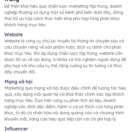
Để triển khai hiệu quả chiến lược marketing tập trung, doanh
nghiệp thường sử dụng một số kênh phổ biến dưới đây, đồng
thời tối ưu hóa cách thức triển khai phù hợp từng phân khúc
khách hàng mục tiêu.
Website
Website là công cụ chủ lực truyền tải thông tin chuyên sâu và
câu chuyện riêng về sản phẩm hoặc dịch vụ dành cho phân
khúc mục tiêu. Khi áp dụng chiến lược tập trung, website cần
được tối ưu về nội dung, từ khóa và trải nghiệm người dùng để
phù hợp với nhu cầu cụ thể, tăng cường sự tin tưởng và thúc
đẩy chuyển đổi.
Mạng xã hội
Marketing qua mạng xã hội được điều chỉnh để tương tác hiệu
quả, xây dựng mối quan hệ và khai thác chính xác tập khách
hàng mục tiêu. Dựa trên công cụ phân tích dữ liệu, doanh
nghiệp xác định đặc điểm, hành vi và sở thích của từng phân
khúc, từ đó cá nhân hóa nội dung quảng cáo và chương trình
khuyến mãi, nâng cao hiệu quả tiếp cận với chi phí hợp lý.
Influencer