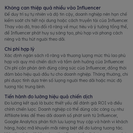
Không can thiệp quá nhiều vào Influencer
Để duy trì sự tự nhiên và độ tin cậy, doanh nghiệp nên hạn chế
kiểm soát chi tiết nội dung hoặc cách truyền tải của Influencer.
Thay vào đó, trao đổi rõ ràng về mục tiêu và ý tưởng tổng thể,
để Influencer phát huy sự sáng tạo, phù hợp với phong cách
riêng và thu hút người theo dõi.
Chi phí hợp lý
Xác định ngân sách rõ ràng và thương lượng mức thù lao phù
hợp với quy mô chiến dịch và tầm ảnh hưởng của Influencer.
Chi phí cần phản ánh đúng công sức của Influencer, đồng thời
đảm bảo hiệu quả đầu tư cho doanh nghiệp. Thông thường, chi
phí được tính dựa trên số lượng người theo dõi hoặc mức độ
tương tác trung bình.
Tiến hành đo lường hiệu quả chiến dịch
Đo lường kết quả là bước thiết yếu để đánh giá ROI và điều
chỉnh chiến lược. Doanh nghiệp có thể dùng các công cụ như
Affiliate links để theo dõi doanh số phát sinh từ Influencer,
Google Analytics phân tích lưu lượng truy cập và hành vi khách
hàng, hoặc mã khuyến mãi riêng biệt để đo lường tương tác.