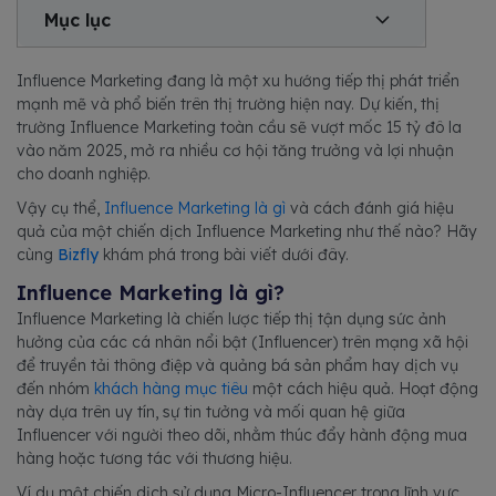
Mục lục
Influence Marketing đang là một xu hướng tiếp thị phát triển
mạnh mẽ và phổ biến trên thị trường hiện nay. Dự kiến, thị
trường Influence Marketing toàn cầu sẽ vượt mốc 15 tỷ đô la
vào năm 2025, mở ra nhiều cơ hội tăng trưởng và lợi nhuận
cho doanh nghiệp.
Vậy cụ thể,
Influence Marketing là gì
và cách đánh giá hiệu
quả của một chiến dịch Influence Marketing như thế nào? Hãy
cùng
Bizfly
khám phá trong bài viết dưới đây.
Influence Marketing là gì?
Influence Marketing là chiến lược tiếp thị tận dụng sức ảnh
hưởng của các cá nhân nổi bật (Influencer) trên mạng xã hội
để truyền tải thông điệp và quảng bá sản phẩm hay dịch vụ
đến nhóm
khách hàng mục tiêu
một cách hiệu quả. Hoạt động
này dựa trên uy tín, sự tin tưởng và mối quan hệ giữa
Influencer với người theo dõi, nhằm thúc đẩy hành động mua
hàng hoặc tương tác với thương hiệu.
Ví dụ một chiến dịch sử dụng Micro-Influencer trong lĩnh vực