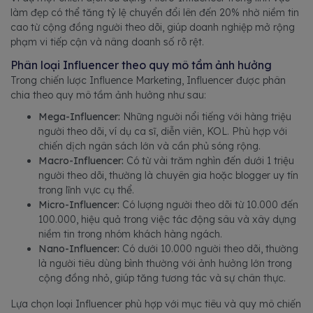
làm đẹp có thể tăng tỷ lệ chuyển đổi lên đến 20% nhờ niềm tin
cao từ cộng đồng người theo dõi, giúp doanh nghiệp mở rộng
phạm vi tiếp cận và nâng doanh số rõ rệt.
Phân loại Influencer theo quy mô tầm ảnh hưởng
Trong chiến lược Influence Marketing, Influencer được phân
chia theo quy mô tầm ảnh hưởng như sau:
Mega-Influencer:
Những người nổi tiếng với hàng triệu
người theo dõi, ví dụ ca sĩ, diễn viên, KOL. Phù hợp với
chiến dịch ngân sách lớn và cần phủ sóng rộng.
Macro-Influencer:
Có từ vài trăm nghìn đến dưới 1 triệu
người theo dõi, thường là chuyên gia hoặc blogger uy tín
trong lĩnh vực cụ thể.
Micro-Influencer:
Có lượng người theo dõi từ 10.000 đến
100.000, hiệu quả trong việc tác động sâu và xây dựng
niềm tin trong nhóm khách hàng ngách.
Nano-Influencer:
Có dưới 10.000 người theo dõi, thường
là người tiêu dùng bình thường với ảnh hưởng lớn trong
cộng đồng nhỏ, giúp tăng tương tác và sự chân thực.
Lựa chọn loại Influencer phù hợp với mục tiêu và quy mô chiến