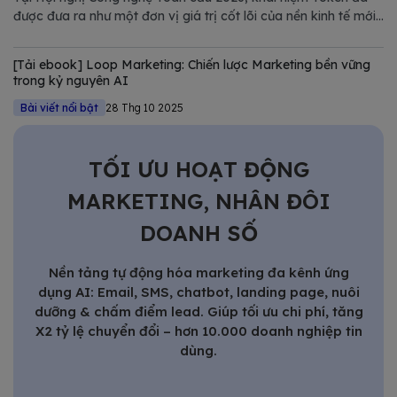
được đưa ra như một đơn vị giá trị cốt lõi của nền kinh tế mới.
Tuy nhiên, nếu chỉ nhìn dưới góc độ kỹ thuật của NVIDIA,
chúng ta sẽ bỏ lỡ một bước ngoặt quan trọng trong quản trị
[Tải ebook] Loop Marketing: Chiến lược Marketing bền vững
Marketing.
trong kỷ nguyên AI
Bài viết nổi bật
28 Thg 10 2025
TỐI ƯU HOẠT ĐỘNG
MARKETING, NHÂN ĐÔI
DOANH SỐ
Nền tảng tự động hóa marketing đa kênh ứng
dụng AI: Email, SMS, chatbot, landing page, nuôi
dưỡng & chấm điểm lead. Giúp tối ưu chi phí, tăng
X2 tỷ lệ chuyển đổi – hơn 10.000 doanh nghiệp tin
dùng.