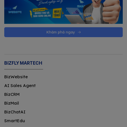
Khám phá ngay
BIZFLY MARTECH
BizWebsite
AI Sales Agent
BizCRM
BizMail
BizChatAI
SmartEdu