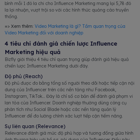
bình mỗi 1 đô la chi cho Influence Marketing mang lại 5,78 đô
la lợi nhuận, vượt trội so với các hình thức quảng cáo truyền
thống.
=> Xem thêm
:
Video Marketing là gì? Tầm quan trọng của
Video Marketing đối với doanh nghiệp
4 tiêu chí đánh giá chiến lược Influence
Marketing hiệu quả
Bizfly giới thiệu 4 tiêu chí quan trọng giúp đánh giá hiệu quả
chiến lược Influence Marketing dưới đây.
Độ phủ (Reach)
Độ phủ được đo bằng tổng số người theo dõi hoặc tiếp cận nội
dung của Influencer trên các nền tảng như Facebook,
Instagram, TikTok... Đây là chỉ số cơ bản để đánh giá phạm vi
lan tỏa của Influencer. Doanh nghiệp thường dùng công cụ
phân tích như Social Blade hoặc các nền tảng quản lý
Influencer để đo lường chính xác lượt tiếp cận tiềm năng.
Sự liên quan (Relevance)
Relevance đánh giá mức độ phù hợp và tương đồng giữa hình
ảnh thương hiệu với hồ sơ, nội dung của Influencer. Điều này