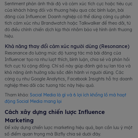
Sentiment phản ánh thái độ và cảm xúc tích cực hoặc tiêu cực
của khách hàng đối với thương hiệu qua các bình luận, bài
đăng của Influencer. Doanh nghiệp có thể dùng công cụ phân
tích cảm xúc như Brandwatch hoặc Talkwalker để theo dõi, từ
đó điều chỉnh chiến dịch kịp thời nhằm bảo vệ hình ảnh thương
hiệu.
Khả năng thay đổi cảm xúc người dùng (Resonance)
Resonance đo lường mức độ tương tác mà bài đăng của
Influencer tạo ra như lượt thích, bình luận, chia sẻ và phản hồi
tích cực từ cộng đồng. Chỉ số này giúp đánh giá sự lan tỏa và
khả năng ảnh hưởng sâu sắc đến hành vi người dùng. Các
công cụ như Google Analytics, Facebook Insights hỗ trợ doanh
nghiệp theo dõi các tương tác này hiệu quả.
Tham khảo:
Social Media là gì và 6 lợi ích khổng lồ mà hoạt
động Social Media mang lại
Cách xây dựng chiến lược Influence
Marketing
Để xây dựng chiến lược marketing hiệu quả, bạn cần lưu ý một
số điểm quan trọng mà Bizfly chia sẻ dưới đây.