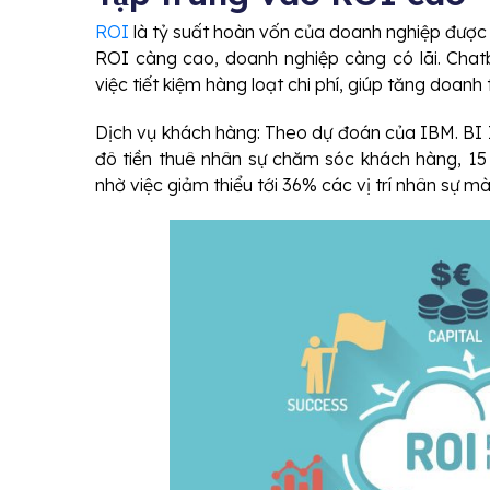
ROI
là tỷ suất hoàn vốn của doanh nghiệp được t
ROI càng cao, doanh nghiệp càng có lãi. Chat
việc tiết kiệm hàng loạt chi phí, giúp tăng doanh
Dịch vụ khách hàng: Theo dự đoán của IBM. BI I
đô tiền thuê nhân sự chăm sóc khách hàng, 15 
nhờ việc giảm thiểu tới 36% các vị trí nhân sự mà