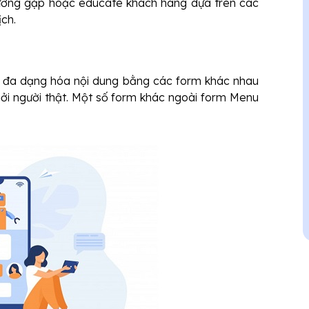
hường gặp hoặc educate khách hàng dựa trên các
ịch.
n đa dạng hóa nội dung bằng các form khác nhau
i người thật. Một số form khác ngoài form Menu