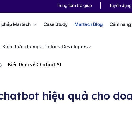
Trung tâm trợ giúp
Tuyển dụng
i pháp Martech
Case Study
Martech Blog
Cẩm nang t
I
Kiến thức chung
Tin tức
Developers
Kiến thức về Chatbot AI
chatbot hiệu quả cho do