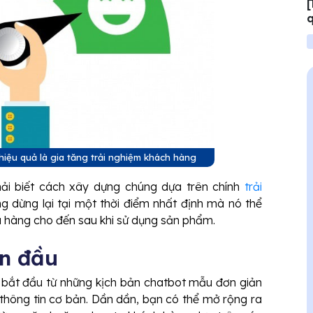
[
q
h
iệu quả là gia tăng trải nghiệm khách hàng
ải biết cách xây dựng chúng dựa trên chính
trải
ng dừng lại tại một thời điểm nhất định mà nó thể
ua hàng cho đến sau khi sử dụng sản phẩm.
an đầu
 bắt đầu từ những kịch bản chatbot mẫu đơn giản
 thông tin cơ bản. Dần dần, bạn có thể mở rộng ra