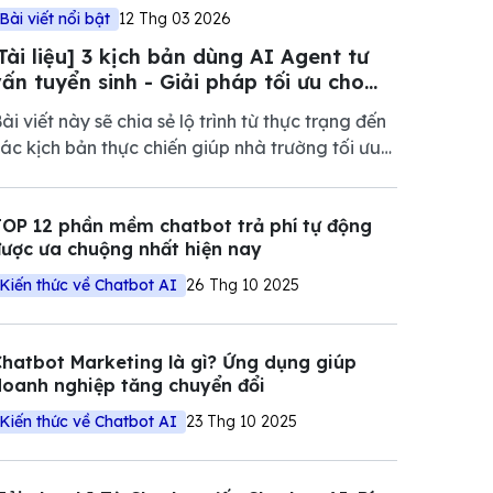
Bài viết nổi bật
12 Thg 03 2026
[Tài liệu] 3 kịch bản dùng AI Agent tư
vấn tuyển sinh - Giải pháp tối ưu cho
mùa tuyển sinh 2026
ài viết này sẽ chia sẻ lộ trình từ thực trạng đến
ác kịch bản thực chiến giúp nhà trường tối ưu
óa tỷ lệ chuyển đổi ngay trong mùa tuyển sinh
ăm nay.
OP 12 phần mềm chatbot trả phí tự động
ược ưa chuộng nhất hiện nay
Kiến thức về Chatbot AI
26 Thg 10 2025
hatbot Marketing là gì? Ứng dụng giúp
oanh nghiệp tăng chuyển đổi
Kiến thức về Chatbot AI
23 Thg 10 2025