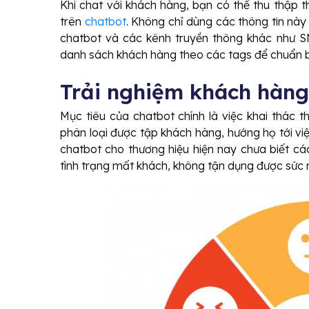
Khi chat với khách hàng, bạn có thể thu thập 
trên
chatbot
. Không chỉ dùng các thông tin này
chatbot và các kênh truyền thông khác như SM
danh sách khách hàng theo các tags để chuẩn bị
Trải nghiệm khách hàng
Mục tiêu của chatbot chính là việc khai thác t
phân loại được tập khách hàng, hướng họ tới v
chatbot cho thương hiệu hiện nay chưa biết các
tình trạng mất khách, không tận dụng được sức