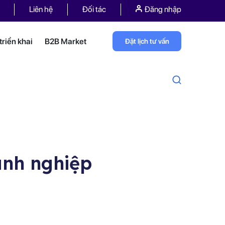
Liên hệ
Đối tác
Đăng nhập
riển khai
B2B Market
Đặt lịch tư vấn
anh nghiệp