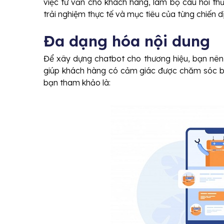
việc tư vấn cho khách hàng, làm bộ câu hỏi t
trải nghiệm thực tế và mục tiêu của từng chiến d
Đa dạng hóa nội dung
Để xây dựng chatbot cho thương hiệu, bạn nê
giúp khách hàng có cảm giác được chăm sóc bở
bạn tham khảo là: