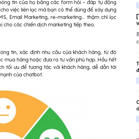
thông tin của họ bằng các form hỏi – đáp tự động
 cho việc liên lạc mà bạn có thể dùng để xây dựng
S, Email Marketing, re-marketing… thậm chí lọc
 cho các chiến dịch marketing tiếp theo.
B
c
h
hông tin, xác định nhu cầu của khách hàng, từ đó
n
iệc mua hàng hoặc đưa ra tư vấn phù hợp.
Hầu hết
T
h tối ưu để tương tác với khách hàng, dễ dẫn tới
đ
 mạnh của chatbot.
C
d