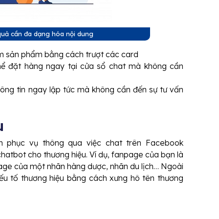
quả cần đa dạng hóa nội dung
 sản phẩm bằng cách trượt các card
ể đặt hàng ngay tại cửa sổ chat mà không cần
ông tin ngay lập tức mà không cần đến sự tư vấn
ệu
h phục vụ thông qua việc chat trên Facebook
atbot cho thương hiệu. Ví dụ, fanpage của bạn là
anpage của một nhãn hàng dược, nhãn du lịch… Ngoài
ếu tố thương hiệu bằng cách xưng hô tên thương