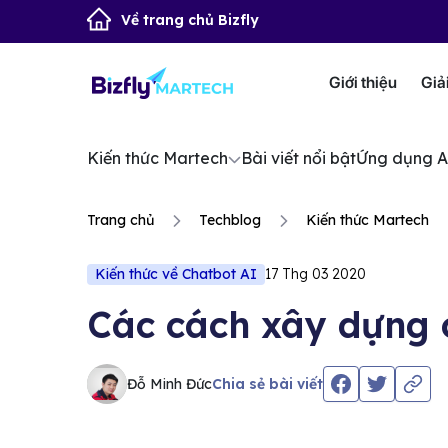
Về trang chủ Bizfly
Giới thiệu
Giả
Kiến thức Martech
Bài viết nổi bật
Ứng dụng A
Trang chủ
Techblog
Kiến thức Martech
Kiến thức về Chatbot AI
17 Thg 03 2020
Các cách xây dựng 
Đỗ Minh Đức
Chia sẻ bài viết