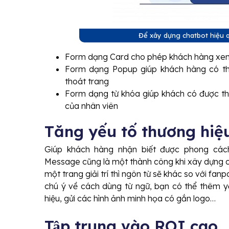
Để xây dựng chatbot hiệu 
Form dạng Card cho phép khách hàng xem
Form dạng Popup giúp khách hàng có th
thoát trang
Form dạng từ khóa giúp khách có được th
của nhân viên
Tăng yếu tố thương hi
Giúp khách hàng nhận biết được phong các
Message cũng là một thành công khi xây dựng ch
một trang giải trí thì ngôn từ sẽ khác so với f
chú ý về cách dùng từ ngữ, bạn có thể thêm y
hiệu, gửi các hình ảnh minh họa có gắn logo…
Tập trung vào ROI cao