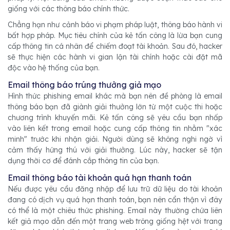
giống với các thông báo chính thức.
Chẳng hạn như cảnh báo vi phạm pháp luật, thông báo hành vi
bất hợp pháp. Mục tiêu chính của kẻ tấn công là lừa bạn cung
cấp thông tin cá nhân để chiếm đoạt tài khoản. Sau đó, hacker
sẽ thực hiện các hành vi gian lận tài chính hoặc cài đặt mã
độc vào hệ thống của bạn.
Email thông báo trúng thưởng giả mạo
Hình thức phishing email khác mà bạn nên đề phòng là email
thông báo bạn đã giành giải thưởng lớn từ một cuộc thi hoặc
chương trình khuyến mãi. Kẻ tấn công sẽ yêu cầu bạn nhấp
vào liên kết trong email hoặc cung cấp thông tin nhằm "xác
minh" trước khi nhận giải. Người dùng sẽ không nghi ngờ vì
cảm thấy hứng thú với giải thưởng. Lúc này, hacker sẽ tận
dụng thời cơ để đánh cắp thông tin của bạn.
Email thông báo tài khoản quá hạn thanh toán
Nếu được yêu cầu đăng nhập để lưu trữ dữ liệu do tài khoản
đang có dịch vụ quá hạn thanh toán, bạn nên cẩn thận vì đây
có thể là một chiêu thức phishing. Email này thường chứa liên
kết giả mạo dẫn đến một trang web trông giống hệt với trang