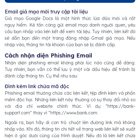
Email giả mạo mời truy cập tài liệu
Giả mạo Google Docs là một hình thức lừa đảo mới và rất
nguy hiểm. Kẻ tấn công gửi email mạo danh người quen, yêu
cầu bạn nhấp vào liên kết để xem tài liệu. Tuy nhiên, liên kết đó
sẽ dẫn bạn đến một trang đăng nhập Gmail giả mạo. Nếu
nhập vào, thông tin tài khoản của bạn sẽ bị đánh cắp.
Cách nhận diện Phishing Email
Nhận diện phishing email không phải lúc nào cũng dễ dàng.
Tuy nhiên, bạn vẫn có thể lưu ý một vài dấu hiệu để tránh bị
đánh cắp thông tin. Cụ thể như sau:
Đính kèm link chứa mã độc
Phishing email thường chứa các liên kết, tệp đính kèm và phần
mềm độc hại. Những liên kết này thường có sự thay đổi nhỏ so
với địa chỉ website chính thức. Ví dụ: "https://bank-
support.com" thay vì "https://www.bank.com.
Ngoài ra, bạn hãy di con trỏ chuột lên đường link mà không
nhấp vào. Khi đó, thông tin chi tiết về trang web liên kết sẽ xuất
hiện ở góc dưới cùng của trình duyệt. Nếu đó là liên kết chứa