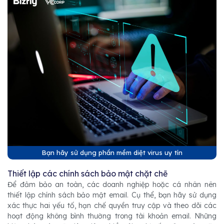
Bạn hãy sử dụng phần mềm diệt virus uy tín
Thiết lập các chính sách bảo mật chặt chẽ
Để đảm bảo an toàn, các doanh nghiệp hoặc cá nhân nên
thiết lập chính sách bảo mật email. Cụ thể, bạn hãy sử dụng
xác thực hai yếu tố, hạn chế quyền truy cập và theo dõi các
hoạt động không bình thường trong tài khoản email. Những