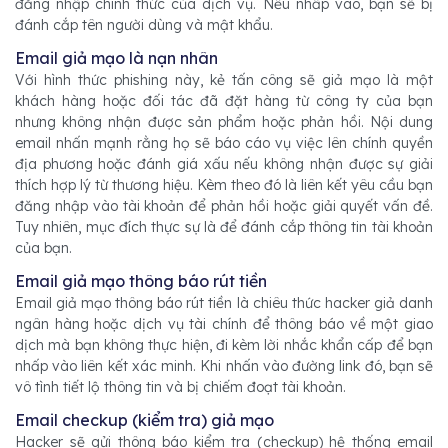
đăng nhập chính thức của dịch vụ. Nếu nhấp vào, bạn sẽ bị
đánh cắp tên người dùng và mật khẩu.
Email giả mạo là nạn nhân
Với hình thức phishing này, kẻ tấn công sẽ giả mạo là một
khách hàng hoặc đối tác đã đặt hàng từ công ty của bạn
nhưng không nhận được sản phẩm hoặc phản hồi. Nội dung
email nhấn mạnh rằng họ sẽ báo cáo vụ việc lên chính quyền
địa phương hoặc đánh giá xấu nếu không nhận được sự giải
thích hợp lý từ thương hiệu. Kèm theo đó là liên kết yêu cầu bạn
đăng nhập vào tài khoản để phản hồi hoặc giải quyết vấn đề.
Tuy nhiên, mục đích thực sự là để đánh cắp thông tin tài khoản
của bạn.
Email giả mạo thông báo rút tiền
Email giả mạo thông báo rút tiền là chiêu thức hacker giả danh
ngân hàng hoặc dịch vụ tài chính để thông báo về một giao
dịch mà bạn không thực hiện, đi kèm lời nhắc khẩn cấp để bạn
nhấp vào liên kết xác minh. Khi nhấn vào đường link đó, bạn sẽ
vô tình tiết lộ thông tin và bị chiếm đoạt tài khoản.
Email checkup (kiểm tra) giả mạo
Hacker sẽ gửi thông báo kiểm tra (checkup) hệ thống email