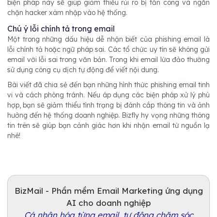
biện pháp này sẽ giúp giảm thiểu rủi ro bị tấn công và ngăn
chặn hacker xâm nhập vào hệ thống.
Chú ý lỗi chính tả trong email
Một trong những dấu hiệu dễ nhận biết của phishing email là
lỗi chính tả hoặc ngữ pháp sai. Các tổ chức uy tín sẽ không gửi
email với lỗi sai trong văn bản. Trong khi email lừa đảo thường
sử dụng công cụ dịch tự động để viết nội dung.
Bài viết đã chia sẻ đến bạn những hình thức phishing email tinh
vi và cách phòng tránh. Nếu áp dụng các biện pháp xử lý phù
hợp, bạn sẽ giảm thiểu tình trạng bị đánh cắp thông tin và ảnh
hưởng đến hệ thống doanh nghiệp. Bizfly hy vọng những thông
tin trên sẽ giúp bạn cảnh giác hơn khi nhận email từ nguồn lạ
nhé!
BizMail - Phần mềm Email Marketing ứng dụng
AI cho doanh nghiệp
Cá nhân hóa từng email, tự động chăm sóc