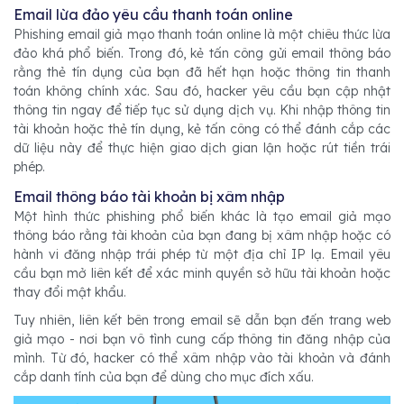
Email lừa đảo yêu cầu thanh toán online
Phishing email giả mạo thanh toán online là một chiêu thức lừa
đảo khá phổ biến. Trong đó, kẻ tấn công gửi email thông báo
rằng thẻ tín dụng của bạn đã hết hạn hoặc thông tin thanh
toán không chính xác. Sau đó, hacker yêu cầu bạn cập nhật
thông tin ngay để tiếp tục sử dụng dịch vụ. Khi nhập thông tin
tài khoản hoặc thẻ tín dụng, kẻ tấn công có thể đánh cắp các
dữ liệu này để thực hiện giao dịch gian lận hoặc rút tiền trái
phép.
Email thông báo tài khoản bị xâm nhập
Một hình thức phishing phổ biến khác là tạo email giả mạo
thông báo rằng tài khoản của bạn đang bị xâm nhập hoặc có
hành vi đăng nhập trái phép từ một địa chỉ IP lạ. Email yêu
cầu bạn mở liên kết để xác minh quyền sở hữu tài khoản hoặc
thay đổi mật khẩu.
Tuy nhiên, liên kết bên trong email sẽ dẫn bạn đến trang web
giả mạo - nơi bạn vô tình cung cấp thông tin đăng nhập của
mình. Từ đó, hacker có thể xâm nhập vào tài khoản và đánh
cắp danh tính của bạn để dùng cho mục đích xấu.