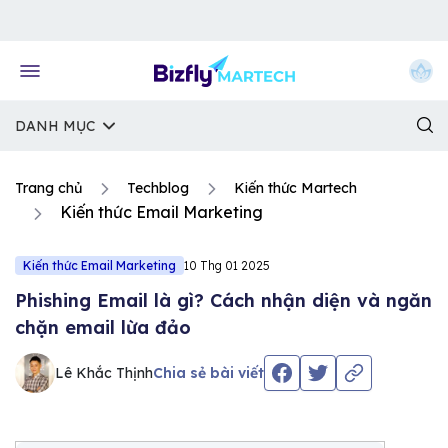
Về trang chủ Bizfly
DANH MỤC
Trang chủ
Techblog
Kiến thức Martech
Kiến thức Email Marketing
Kiến thức Email Marketing
10 Thg 01 2025
Phishing Email là gì? Cách nhận diện và ngăn
chặn email lừa đảo
Lê Khắc Thịnh
Chia sẻ bài viết