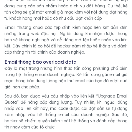
đang cung cấp sản phẩm hoặc dịch vụ đặt hàng. Cụ thể, kẻ
tấn công sẽ gửi một email giả mạo kèm với nội dung đặt hàng
từ khách hàng mới hoặc có nhu cầu đặt khẩn cấp.
Email thường chứa các tệp đính kèm hoặc liên kết dẫn đến
những trang web độc hại. Người dùng khi nhận được thông
báo sẽ không nghi ngờ và dễ dàng mở tệp hoặc nhấp vào liên
kết. Đây chính là cơ hội để hacker xâm nhập hệ thống và đánh
cắp thông tin tài chính của doanh nghiệp.
Email thông báo overload data
Đây là một trong những hình thức tấn công phishing phổ biến
trong hệ thống email doanh nghiệp. Kẻ tấn công gửi email giả
mạo thông báo dung lượng hộp thư email của bạn đã vượt quá
giới hạn cho phép.
Sau đó, bạn được yêu cầu nhấp vào liên kết “Upgrade Email
Quota” để nâng cấp dung lượng. Tuy nhiên, khi người dùng
nhấp vào liên kết này, mã code được cài đặt sẵn sẽ tự động
xâm nhập vào hệ thống email của doanh nghiệp. Sau đó,
hacker sẽ chiếm quyền kiểm soát hệ thống và đánh cắp thông
tin nhạy cảm của tổ chức.