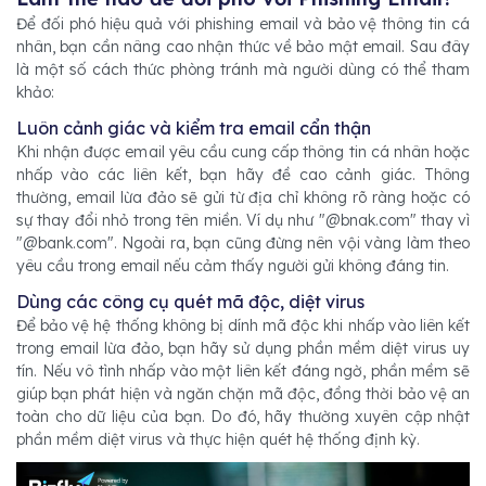
Để đối phó hiệu quả với phishing email và bảo vệ thông tin cá
nhân, bạn cần nâng cao nhận thức về bảo mật email. Sau đây
là một số cách thức phòng tránh mà người dùng có thể tham
khảo:
Luôn cảnh giác và kiểm tra email cẩn thận
Khi nhận được email yêu cầu cung cấp thông tin cá nhân hoặc
nhấp vào các liên kết, bạn hãy đề cao cảnh giác. Thông
thường, email lừa đảo sẽ gửi từ địa chỉ không rõ ràng hoặc có
sự thay đổi nhỏ trong tên miền. Ví dụ như "@bnak.com" thay vì
"@bank.com". Ngoài ra, bạn cũng đừng nên vội vàng làm theo
yêu cầu trong email nếu cảm thấy người gửi không đáng tin.
Dùng các công cụ quét mã độc, diệt virus
Để bảo vệ hệ thống không bị dính mã độc khi nhấp vào liên kết
trong email lừa đảo, bạn hãy sử dụng phần mềm diệt virus uy
tín. Nếu vô tình nhấp vào một liên kết đáng ngờ, phần mềm sẽ
giúp bạn phát hiện và ngăn chặn mã độc, đồng thời bảo vệ an
toàn cho dữ liệu của bạn. Do đó, hãy thường xuyên cập nhật
phần mềm diệt virus và thực hiện quét hệ thống định kỳ.