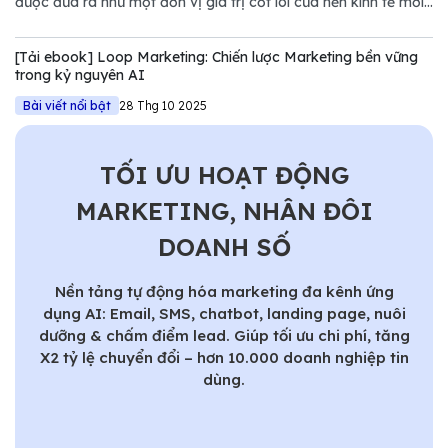
được đưa ra như một đơn vị giá trị cốt lõi của nền kinh tế mới.
Tuy nhiên, nếu chỉ nhìn dưới góc độ kỹ thuật của NVIDIA,
chúng ta sẽ bỏ lỡ một bước ngoặt quan trọng trong quản trị
[Tải ebook] Loop Marketing: Chiến lược Marketing bền vững
Marketing.
trong kỷ nguyên AI
Bài viết nổi bật
28 Thg 10 2025
TỐI ƯU HOẠT ĐỘNG
MARKETING, NHÂN ĐÔI
DOANH SỐ
Nền tảng tự động hóa marketing đa kênh ứng
dụng AI: Email, SMS, chatbot, landing page, nuôi
dưỡng & chấm điểm lead. Giúp tối ưu chi phí, tăng
X2 tỷ lệ chuyển đổi – hơn 10.000 doanh nghiệp tin
dùng.