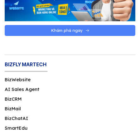
Khám phá ngay
BIZFLY MARTECH
BizWebsite
AI Sales Agent
BizCRM
BizMail
BizChatAI
SmartEdu