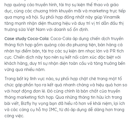
hợp quảng cáo truyền hình, tài trợ sự kiện thể thao và giáo
dục, cùng các chương trình khuyến mãi và marketing trực tiếp
qua mạng xã hội. Sự phối hợp đồng nhất này giúp Vinamilk
tăng mạnh nhận diện thương hiệu và duy trì vị trí dẫn đầu thị
trường sữa Việt Nam với doanh số ổn định.
Case study Coca-Cola:
Coca-Cola áp dụng chiến dịch truyền
thông tích hợp gồm quảng cáo đa phương tiện, bán hàng cá
nhân tại điểm bán, tài trợ các sự kiện âm nhạc lớn và PR tích
cực. Chiến dịch này tạo nên sự kết nối cảm xúc đặc biệt với
khách hàng, duy trì sự nhận diện toàn cầu và tăng trưởng bền
vững qua nhiều năm.
Trong bất kỳ lĩnh vực nào, sự phối hợp chặt chẽ trong một tổ
chức góp phần tạo ra kết quả nhanh chóng và hiệu quả hơn so
với hoạt động đơn lẻ. Đó cũng chính là bản chất của truyền
thông marketing tích hợp. Qua những thông tin hữu ích trong
bài viết, Bizfly hy vọng bạn đã hiểu rõ hơn về khái niệm, lợi ích
và các công cụ hỗ trợ IMC, từ đó áp dụng dễ dàng hơn trong
công việc.