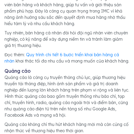
viên bán hàng và khách hàng, giúp tư vấn và giới thiệu sản
phẩm phù hợp. Đây là công cụ quan trọng trong IMC vì khả
năng ảnh hưởng sâu sắc đến quyết định mua hàng nhờ thấu
hiểu tâm lý và nhu cầu khách hàng.
Tuy nhiên, bán hàng cá nhân đòi hỏi đội ngũ nhân viên chuyên
nghiệp, có kỹ năng để xây dựng niềm tin và tránh làm giảm
giá trị thương hiệu.
Đọc thêm:
Quy trình chi tiết 6 bước triển khai bán hàng cá
nhân
khai thác tối đa nhu cầu và mong muốn của khách hàng.
Quảng cáo
Quảng cáo là công cụ truyền thông chủ lực, giúp thương hiệu
truyền tải thông điệp, hình ảnh sản phẩm và giá trị doanh
nghiệp đến lượng lớn khách hàng trên phạm vi rộng và liên tục.
Hình thức quảng cáo bao gồm truyền thống như báo chí, tạp
chí, truyền hình, radio, quảng cáo ngoài trời và điểm bán, cũng
như quảng cáo điện tử trên nền tảng số như Google Ads,
Facebook Ads và mạng xã hội.
Quảng cáo không chỉ thu hút khách hàng mới mà còn củng cố
nhận thức về thương hiệu theo thời gian.