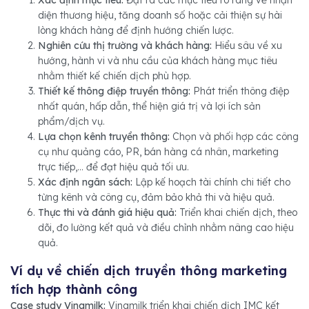
Xác định mục tiêu:
Đặt ra các mục tiêu rõ ràng về nhận
diện thương hiệu, tăng doanh số hoặc cải thiện sự hài
lòng khách hàng để định hướng chiến lược.
Nghiên cứu thị trường và khách hàng:
Hiểu sâu về xu
hướng, hành vi và nhu cầu của khách hàng mục tiêu
nhằm thiết kế chiến dịch phù hợp.
Thiết kế thông điệp truyền thông:
Phát triển thông điệp
nhất quán, hấp dẫn, thể hiện giá trị và lợi ích sản
phẩm/dịch vụ.
Lựa chọn kênh truyền thông:
Chọn và phối hợp các công
cụ như quảng cáo, PR, bán hàng cá nhân, marketing
trực tiếp,... để đạt hiệu quả tối ưu.
Xác định ngân sách:
Lập kế hoạch tài chính chi tiết cho
từng kênh và công cụ, đảm bảo khả thi và hiệu quả.
Thực thi và đánh giá hiệu quả:
Triển khai chiến dịch, theo
dõi, đo lường kết quả và điều chỉnh nhằm nâng cao hiệu
quả.
Ví dụ về chiến dịch truyền thông marketing
tích hợp thành công
Case study Vinamilk:
Vinamilk triển khai chiến dịch IMC kết