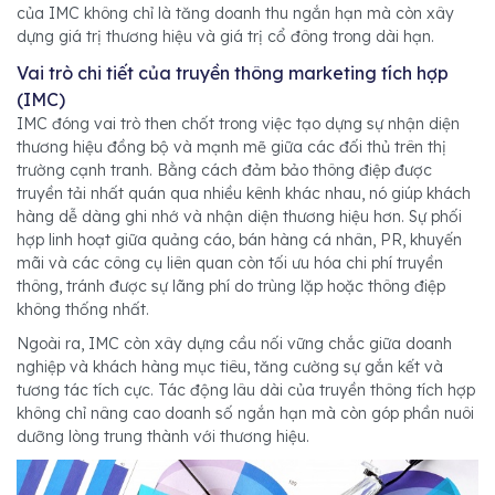
của IMC không chỉ là tăng doanh thu ngắn hạn mà còn xây
dựng giá trị thương hiệu và giá trị cổ đông trong dài hạn.
Vai trò chi tiết của truyền thông marketing tích hợp
(IMC)
IMC đóng vai trò then chốt trong việc tạo dựng sự nhận diện
thương hiệu đồng bộ và mạnh mẽ giữa các đối thủ trên thị
trường cạnh tranh. Bằng cách đảm bảo thông điệp được
truyền tải nhất quán qua nhiều kênh khác nhau, nó giúp khách
hàng dễ dàng ghi nhớ và nhận diện thương hiệu hơn. Sự phối
hợp linh hoạt giữa quảng cáo, bán hàng cá nhân, PR, khuyến
mãi và các công cụ liên quan còn tối ưu hóa chi phí truyền
thông, tránh được sự lãng phí do trùng lặp hoặc thông điệp
không thống nhất.
Ngoài ra, IMC còn xây dựng cầu nối vững chắc giữa doanh
nghiệp và khách hàng mục tiêu, tăng cường sự gắn kết và
tương tác tích cực. Tác động lâu dài của truyền thông tích hợp
không chỉ nâng cao doanh số ngắn hạn mà còn góp phần nuôi
dưỡng lòng trung thành với thương hiệu.