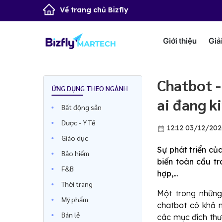
Về trang chủ Bizfly
Giới thiệu
Giả
Chatbot -
ỨNG DỤNG THEO NGÀNH
ai đang k
Bất động sản
Dược - Y Tế
12:12 03/12/20
Giáo dục
Sự phát triển củ
Bảo hiểm
biến toàn cầu t
F&B
hợp,...
Thời trang
Một trong những
Mỹ phẩm
chatbot có khả 
Bán lẻ
các mục đích thư