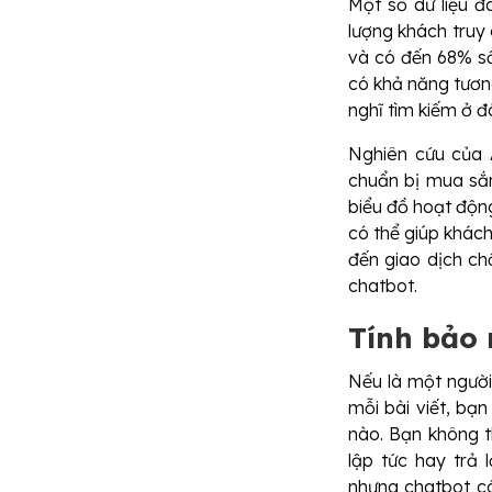
Một số dữ liệu 
lượng khách truy
và có đến 68% số
có khả năng tươn
nghĩ tìm kiếm ở đ
Nghiên cứu của 
chuẩn bị mua sắm
biểu đồ hoạt động
có thể giúp khác
đến giao dịch ch
chatbot.
Tính bảo 
Nếu là một người
mỗi bài viết, bạ
nào. Bạn không t
lập tức hay trả 
nhưng chatbot có