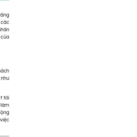
tăng
 các
nhân
 của
hách
 như
 tới
 làm
động
 việc