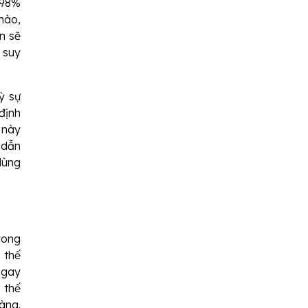
 98%
nào,
n sẽ
 suy
ỳ sự
định
 này
 dẫn
dùng
rong
 thế
ngay
 thế
àng.