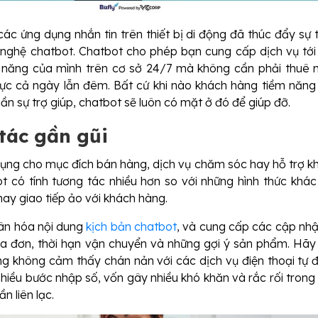
các ứng dụng nhắn tin trên thiết bị di động đã thúc đẩy sự 
nghệ chatbot. Chatbot cho phép bạn cung cấp dịch vụ tới
 năng của mình trên cơ sở 24/7 mà không cần phải thuê 
rực cả ngày lẫn đêm. Bất cứ khi nào khách hàng tiềm năng
ần sự trợ giúp, chatbot sẽ luôn có mặt ở đó để giúp đỡ.
tác gần gũi
ụng cho mục đích bán hàng, dịch vụ chăm sóc hay hỗ trợ k
t có tính tương tác nhiều hơn so với những hình thức khác
 hay giao tiếp ảo với khách hàng.
ân hóa nội dung
kịch bản chatbot
, và cung cấp các cập nhật
a đơn, thời hạn vận chuyển và những gợi ý sản phẩm. Hãy
g không cảm thấy chán nản với các dịch vụ điện thoại tự 
nhiều bước nhập số, vốn gây nhiều khó khăn và rắc rối trong
ần liên lạc.