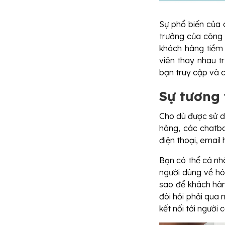
Sự phổ biến của 
trưởng của công 
khách hàng tiềm
viên thay nhau t
bạn truy cập và c
Sự tương 
Cho dù được sử d
hàng, các chatbo
điện thoại, email
Bạn có thể cá nh
người dùng về hó
sao để khách hàn
đòi hỏi phải qua 
kết nối tới người c