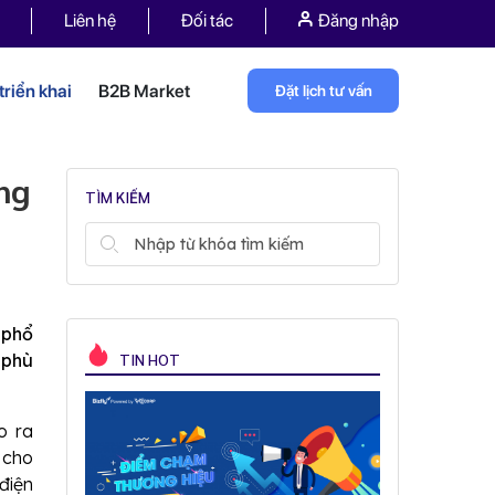
Liên hệ
Đối tác
Đăng nhập
riển khai
B2B Market
Đặt lịch tư vấn
ng
TÌM KIẾM
 phổ
 phù
TIN HOT
o ra
 cho
điện