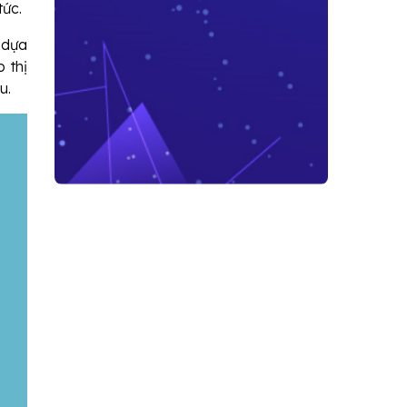
tức.
 dựa
 thị
u.