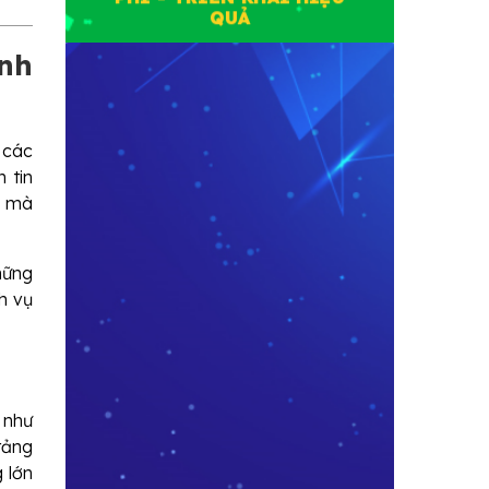
QUẢ
nh
i các
 tin
h mà
những
h vụ
 như
tảng
 lớn