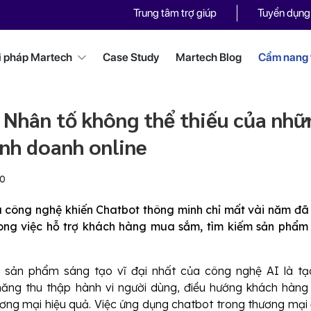
Trung tâm trợ giúp
Tuyển dụng
i pháp Martech
Case Study
Martech Blog
Cẩm nang t
 Nhân tố không thể thiếu của nhữ
inh doanh online
20
a công nghệ khiến Chatbot thông minh chỉ mất vài năm đã
rong việc hỗ trợ khách hàng mua sắm, tìm kiếm sản phẩm
 sản phẩm sáng tạo vĩ đại nhất của công nghệ AI là tạ
năng thu thập hành vi người dùng, điều hướng khách hàng
ơng mại hiệu quả. Việc ứng dụng chatbot trong thương mại 