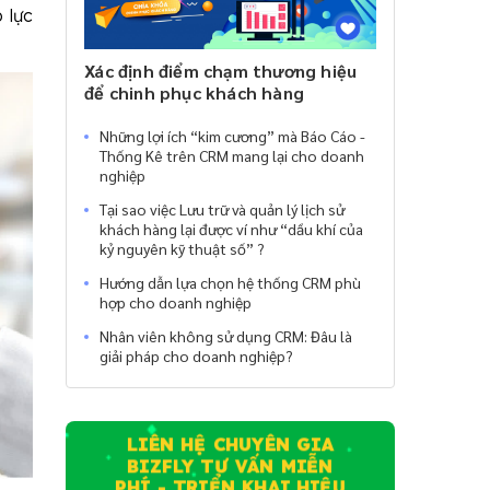
 lực
Xác định điểm chạm thương hiệu
để chinh phục khách hàng
Những lợi ích “kim cương” mà Báo Cáo -
Thống Kê trên CRM mang lại cho doanh
nghiệp
Tại sao việc Lưu trữ và quản lý lịch sử
khách hàng lại được ví như “dầu khí của
kỷ nguyên kỹ thuật số” ?
Hướng dẫn lựa chọn hệ thống CRM phù
hợp cho doanh nghiệp
Nhân viên không sử dụng CRM: Đâu là
giải pháp cho doanh nghiệp?
LIÊN HỆ CHUYÊN GIA
BIZFLY TƯ VẤN MIỄN
PHÍ - TRIỂN KHAI HIỆU