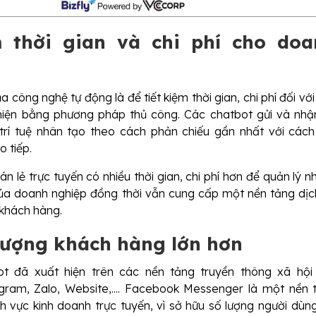
m thời gian và chi phí cho doa
a công nghệ tự động là để tiết kiệm thời gian, chi phí đối vớ
hiện bằng phương pháp thủ công. Các chatbot gửi và nhận
trí tuệ nhân tạo theo cách phản chiếu gần nhất với các
o tiếp.
n lẻ trực tuyến có nhiều thời gian, chi phí hơn để quản lý 
ủa doanh nghiệp đồng thời vẫn cung cấp một nền tảng dịc
khách hàng.
lượng khách hàng lớn hơn
ot đã xuất hiện trên các nền tảng truyền thông xã hội
gram, Zalo, Website,.... Facebook Messenger là một nền 
nh vực kinh doanh trực tuyến, vì sở hữu số lượng người dùng