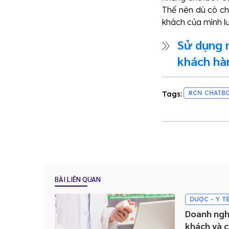
Thế nên dù có ch
khách của mình l
Sử dụng 
khách hà
từng nội
#CN CHATB
Tags:
BÀI LIÊN QUAN
DƯỢC - Y T
Doanh ngh
khách và 