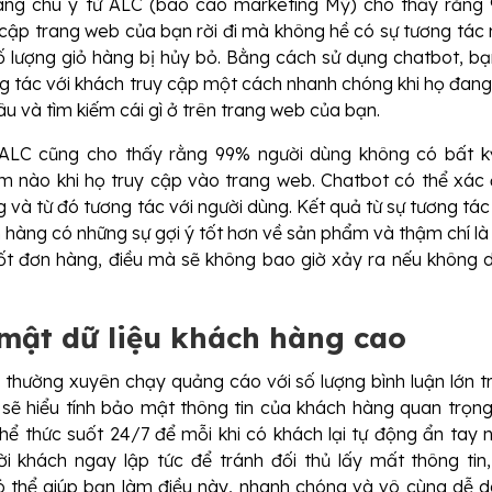
đáng chú ý từ ALC (báo cáo marketing Mỹ) cho thấy rằng
 cập trang web của bạn rời đi mà không hề có sự tương tác 
 lượng giỏ hàng bị hủy bỏ. Bằng cách sử dụng chatbot, bạ
g tác với khách truy cập một cách nhanh chóng khi họ đang
âu và tìm kiếm cái gì ở trên trang web của bạn.
ALC cũng cho thấy rằng 99% người dùng không có bất k
 nào khi họ truy cập vào trang web. Chatbot có thể xác 
 và từ đó tương tác với người dùng. Kết quả từ sự tương tác
h hàng có những sự gợi ý tốt hơn về sản phẩm và thậm chí là
ốt đơn hàng, điều mà sẽ không bao giờ xảy ra nếu không 
mật dữ liệu khách hàng cao
 thường xuyên chạy quảng cáo với số lượng bình luận lớn t
n sẽ hiểu tính bảo mật thông tin của khách hàng quan trọng
hể thức suốt 24/7 để mỗi khi có khách lại tự động ẩn tay 
lời khách ngay lập tức để tránh đối thủ lấy mất thông tin,
 thể giúp bạn làm điều này, nhanh chóng và vô cùng dễ d