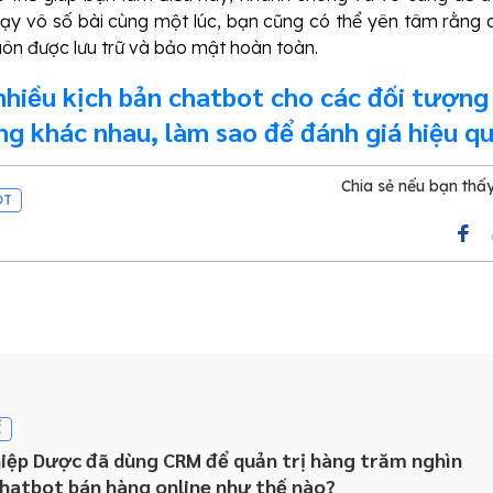
ạy vô số bài cùng một lúc, bạn cũng có thể yên tâm rằng 
uôn được lưu trữ và bảo mật hoàn toàn.
nhiều kịch bản chatbot cho các đối tượng
ng khác nhau, làm sao để đánh giá hiệu q
 dung?
Chia sẻ nếu bạn thấ
OT
Ế
iệp Dược đã dùng CRM để quản trị hàng trăm nghìn
chatbot bán hàng online như thế nào?