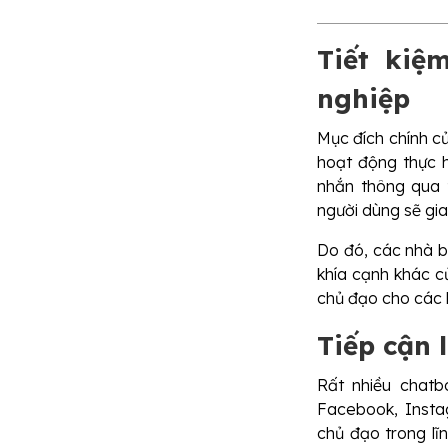
Tiết kiệ
nghiệp
Mục đích chính củ
hoạt động thực 
nhắn thông qua 
người dùng sẽ gia
Do đó, các nhà bá
khía cạnh khác c
chủ đạo cho các 
Tiếp cận 
Rất nhiều chatb
Facebook, Insta
chủ đạo trong lĩ