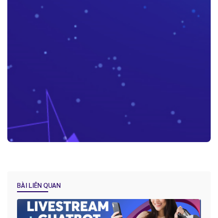
Những lợi ích “kim cương” mà Báo Cáo - Thống Kê trên CRM mang
lại cho doanh nghiệp
BÀI LIÊN QUAN
Tại sao việc Lưu trữ và quản lý lịch sử khách hàng lại được ví như
“dầu khí của kỷ nguyên kỹ thuật số” ?
Hướng dẫn lựa chọn hệ thống CRM phù hợp cho doanh nghiệp