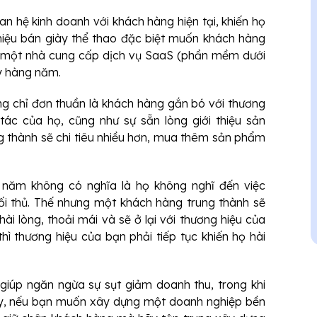
an hệ kinh doanh với khách hàng hiện tại, khiến họ
 hiệu bán giày thể thao đặc biệt muốn khách hàng
y một nhà cung cấp dịch vụ SaaS (phần mềm dưới
ý hàng năm.
ng chỉ đơn thuần là khách hàng gắn bó với thương
ác của họ, cũng như sự sẵn lòng giới thiệu sản
 thành sẽ chi tiêu nhiều hơn, mua thêm sản phẩm
 năm không có nghĩa là họ không nghĩ đến việc
i thủ. Thế nhưng một khách hàng trung thành sẽ
ài lòng, thoải mái và sẽ ở lại với thương hiệu của
hì thương hiệu của bạn phải tiếp tục khiến họ hài
giúp ngăn ngừa sự sụt giảm doanh thu, trong khi
vậy, nếu bạn muốn xây dựng một doanh nghiệp bền