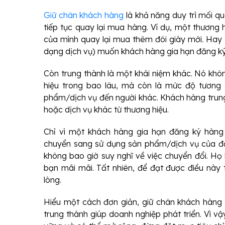
Giữ chân khách hàng
là khả năng duy trì mối qu
tiếp tục quay lại mua hàng. Ví dụ, một thương
của mình quay lại mua thêm đôi giày mới. Ha
dạng dịch vụ) muốn khách hàng gia hạn đăng k
Còn trung thành là một khái niệm khác. Nó khô
hiệu trong bao lâu, mà còn là mức độ tương t
phẩm/dịch vụ đến người khác. Khách hàng trung
hoặc dịch vụ khác từ thương hiệu.
Chỉ vì một khách hàng gia hạn đăng ký hàng
chuyển sang sử dụng sản phẩm/dịch vụ của đố
không bao giờ suy nghĩ về việc chuyển đổi. Họ h
bạn mãi mãi. Tất nhiên, để đạt được điều này t
lòng.
Hiểu một cách đơn giản, giữ chân khách hàng 
trung thành giúp doanh nghiệp phát triển. Vì 