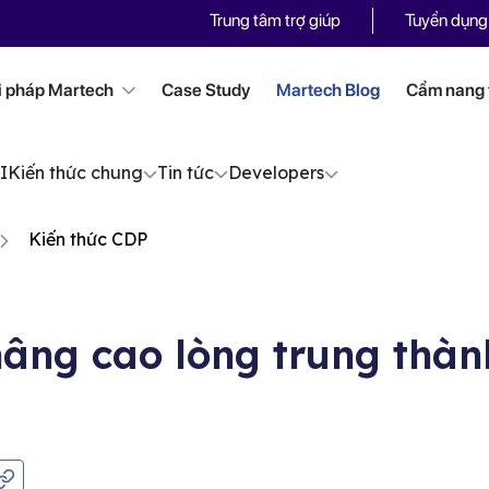
Trung tâm trợ giúp
Tuyển dụng
i pháp Martech
Case Study
Martech Blog
Cẩm nang t
I
Kiến thức chung
Tin tức
Developers
Kiến thức CDP
âng cao lòng trung thàn