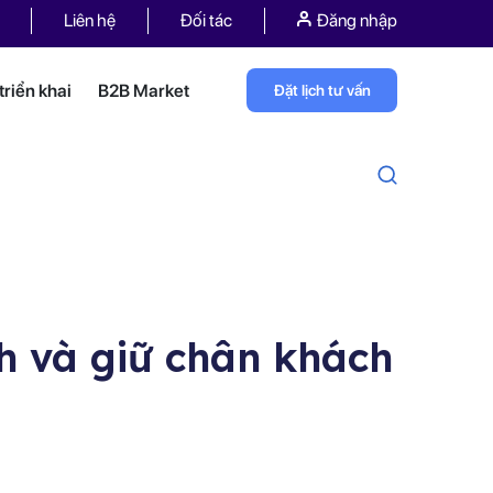
Liên hệ
Đối tác
Đăng nhập
riển khai
B2B Market
Đặt lịch tư vấn
h và giữ chân khách