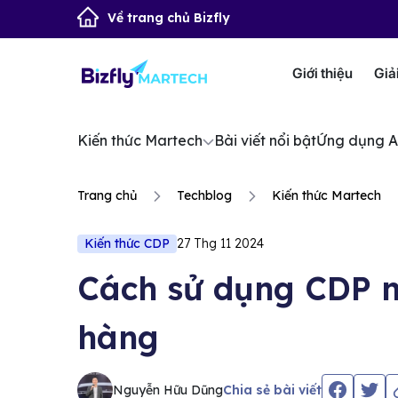
Về trang chủ Bizfly
Giới thiệu
Giả
Kiến thức Martech
Bài viết nổi bật
Ứng dụng A
Trang chủ
Techblog
Kiến thức Martech
Kiến thức CDP
27 Thg 11 2024
Cách sử dụng CDP n
hàng
Nguyễn Hữu Dũng
Chia sẻ bài viết