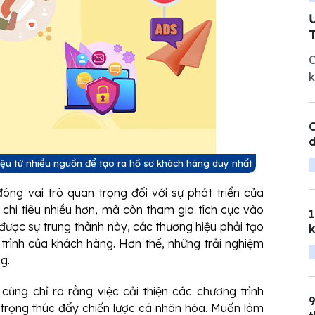
t
C
k
t
q
C
liệu từ nhiều nguồn để tạo ra hồ sơ khách hàng duy nhất
óng vai trò quan trọng đối với sự phát triển của
chi tiêu nhiều hơn, mà còn tham gia tích cực vào
1
được sự trung thành này, các thương hiệu phải tạo
 trình của khách hàng. Hơn thế, những trải nghiệm
g.
ũng chỉ ra rằng việc cải thiện các chương trình
9
 trọng thúc đẩy chiến lược cá nhân hóa. Muốn làm